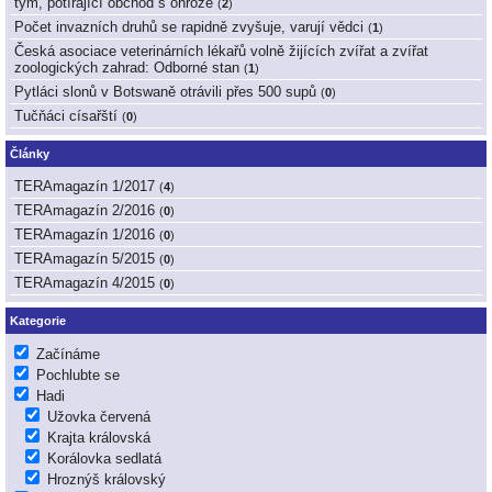
tým, potírající obchod s ohrože
(
2
)
Počet invazních druhů se rapidně zvyšuje, varují vědci
(
1
)
Česká asociace veterinárních lékařů volně žijících zvířat a zvířat
zoologických zahrad: Odborné stan
(
1
)
Pytláci slonů v Botswaně otrávili přes 500 supů
(
0
)
Tučňáci císařští
(
0
)
Články
TERAmagazín 1/2017
(
4
)
TERAmagazín 2/2016
(
0
)
TERAmagazín 1/2016
(
0
)
TERAmagazín 5/2015
(
0
)
TERAmagazín 4/2015
(
0
)
Kategorie
Začínáme
Pochlubte se
Hadi
Užovka červená
Krajta královská
Korálovka sedlatá
Hroznýš královský