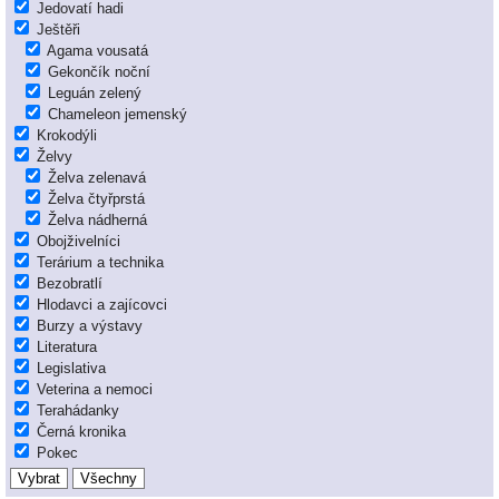
Jedovatí hadi
Ještěři
Agama vousatá
Gekončík noční
Leguán zelený
Chameleon jemenský
Krokodýli
Želvy
Želva zelenavá
Želva čtyřprstá
Želva nádherná
Obojživelníci
Terárium a technika
Bezobratlí
Hlodavci a zajícovci
Burzy a výstavy
Literatura
Legislativa
Veterina a nemoci
Terahádanky
Černá kronika
Pokec