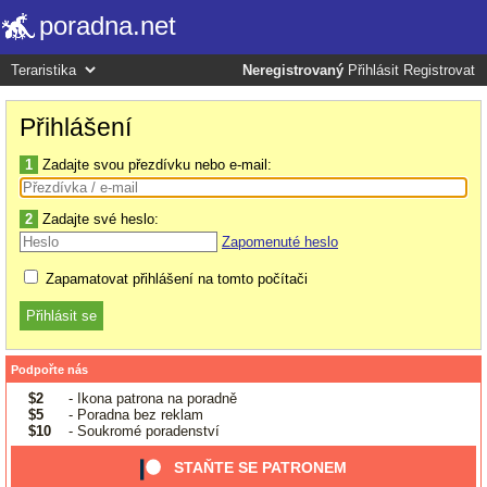
poradna.net
Neregistrovaný
Přihlásit
Registrovat
Přihlášení
1
Zadajte svou přezdívku nebo e-mail:
2
Zadajte své heslo:
Zapomenuté heslo
Zapamatovat přihlášení na tomto počítači
Podpořte nás
$2
- Ikona patrona na poradně
$5
- Poradna bez reklam
$10
- Soukromé poradenství
STAŇTE SE PATRONEM