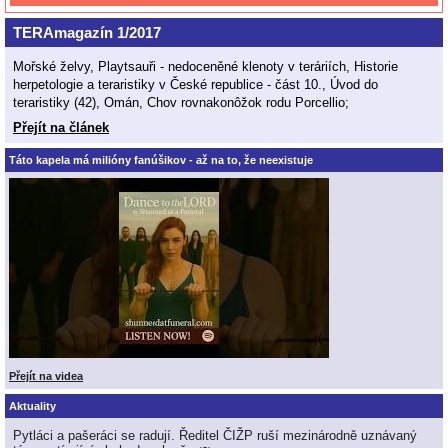
TERAmagazín 1/2017
Mořské želvy, Playtsauři - nedoceněné klenoty v teráriích, Historie
herpetologie a teraristiky v České republice - část 10., Úvod do
teraristiky (42), Omán, Chov rovnakonôžok rodu Porcellio;
Přejít na článek
Táto kapela má milióny fanúšikov - až na to, že neexistuje
Přejít na videa
Aktuality
Pytláci a pašeráci se radují. Ředitel ČIŽP ruší mezinárodně uznávaný