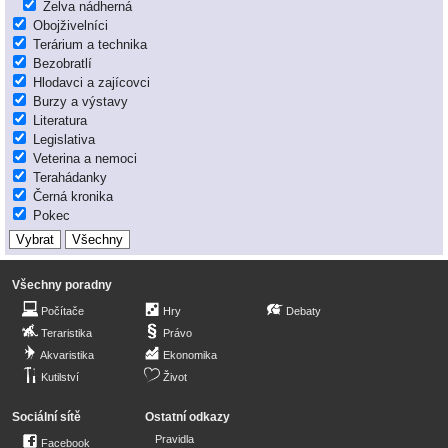
Želva nádherná
Obojživelníci
Terárium a technika
Bezobratlí
Hlodavci a zajícovci
Burzy a výstavy
Literatura
Legislativa
Veterina a nemoci
Terahádanky
Černá kronika
Pokec
Všechny poradny
Počítače
Hry
Debaty
Teraristika
Právo
Akvaristika
Ekonomika
Kutilství
Život
Sociální sítě
Ostatní odkazy
Pravidla
Facebook