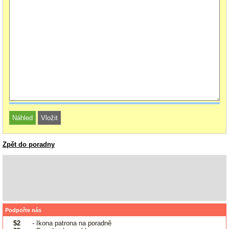
Zpět do poradny
Podpořte nás
$2
- Ikona patrona na poradně