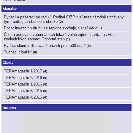
Aktuality
Pytláci a pašeráci se radují. Ředitel ČIŽP ruší mezinárodně uznávaný
tým, potírající obchod s ohrože
(
2
)
Počet invazních druhů se rapidně zvyšuje, varují vědci
(
1
)
Česká asociace veterinárních lékařů volně žijících zvířat a zvířat
zoologických zahrad: Odborné stan
(
1
)
Pytláci slonů v Botswaně otrávili přes 500 supů
(
0
)
Tučňáci císařští
(
0
)
Články
TERAmagazín 1/2017
(
4
)
TERAmagazín 2/2016
(
0
)
TERAmagazín 1/2016
(
0
)
TERAmagazín 5/2015
(
0
)
TERAmagazín 4/2015
(
0
)
Reklama