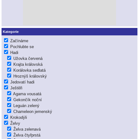
Kategorie
Začínáme
Pochlubte se
Hadi
Užovka červená
Krajta královská
Korálovka sedlatá
Hroznýš královský
Jedovatí hadi
Ještěři
Agama vousatá
Gekončík noční
Leguán zelený
Chameleon jemenský
Krokodýli
Želvy
Želva zelenavá
Želva čtyřprstá