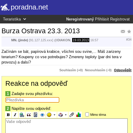
poradna.net
Neregistrovaný
Přihlásit
Registrovat
Burza Ostrava 23.3. 2013
#34
MN. (jinde)
[91.127.125.xxx]
@
DIAKON
,
19.03.2013
16:57
Začínám se bát, papírová krabice, všichni sou svine,... Máš zarizeny
terarium? Koupeny co vse potrebujes? Zmereny teploty (par dni tera v
provozu) a dalsi?
Souhlasím (+0)
Nesouhlasím (-0)
Odpovědět
Reakce na odpověď
1
Zadajte svou přezdívku:
2
Napište svou odpověď:
Mimo téma