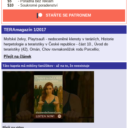
$5
- Poradna bez reklam
$10
- Soukromé poradenství
STAŇTE SE PATRONEM
TERAmagazín 1/2017
Mořské želvy, Playtsauři - nedoceněné klenoty v teráriích, Historie
herpetologie a teraristiky v České republice - část 10., Úvod do
teraristiky (42), Omán, Chov rovnakonôžok rodu Porcellio;
Přejít na článek
Táto kapela má milióny fanúšikov - až na to, že neexistuje
Přejít na videa