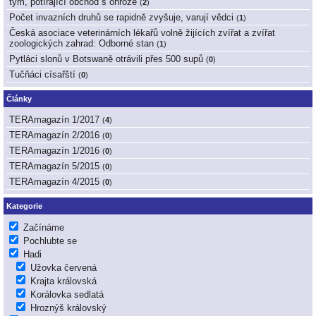
tým, potírající obchod s ohrože
(
2
)
Počet invazních druhů se rapidně zvyšuje, varují vědci
(
1
)
Česká asociace veterinárních lékařů volně žijících zvířat a zvířat
zoologických zahrad: Odborné stan
(
1
)
Pytláci slonů v Botswaně otrávili přes 500 supů
(
0
)
Tučňáci císařští
(
0
)
Články
TERAmagazín 1/2017
(
4
)
TERAmagazín 2/2016
(
0
)
TERAmagazín 1/2016
(
0
)
TERAmagazín 5/2015
(
0
)
TERAmagazín 4/2015
(
0
)
Kategorie
Začínáme
Pochlubte se
Hadi
Užovka červená
Krajta královská
Korálovka sedlatá
Hroznýš královský