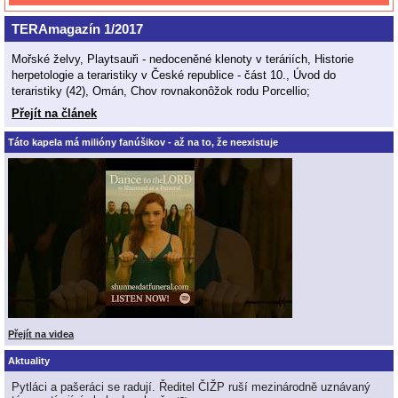
TERAmagazín 1/2017
Mořské želvy, Playtsauři - nedoceněné klenoty v teráriích, Historie
herpetologie a teraristiky v České republice - část 10., Úvod do
teraristiky (42), Omán, Chov rovnakonôžok rodu Porcellio;
Přejít na článek
Táto kapela má milióny fanúšikov - až na to, že neexistuje
Přejít na videa
Aktuality
Pytláci a pašeráci se radují. Ředitel ČIŽP ruší mezinárodně uznávaný