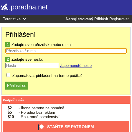
poradna.net
Neregistrovaný
Přihlásit
Registrovat
Přihlášení
1
Zadajte svou přezdívku nebo e-mail:
2
Zadajte své heslo:
Zapomenuté heslo
Zapamatovat přihlášení na tomto počítači
Podpořte nás
$2
- Ikona patrona na poradně
$5
- Poradna bez reklam
$10
- Soukromé poradenství
STAŇTE SE PATRONEM