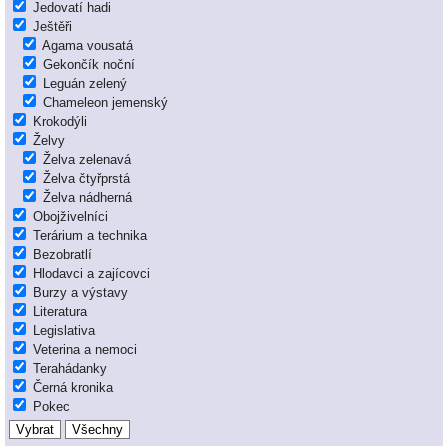
Jedovatí hadi
Ještěři
Agama vousatá
Gekončík noční
Leguán zelený
Chameleon jemenský
Krokodýli
Želvy
Želva zelenavá
Želva čtyřprstá
Želva nádherná
Obojživelníci
Terárium a technika
Bezobratlí
Hlodavci a zajícovci
Burzy a výstavy
Literatura
Legislativa
Veterina a nemoci
Terahádanky
Černá kronika
Pokec