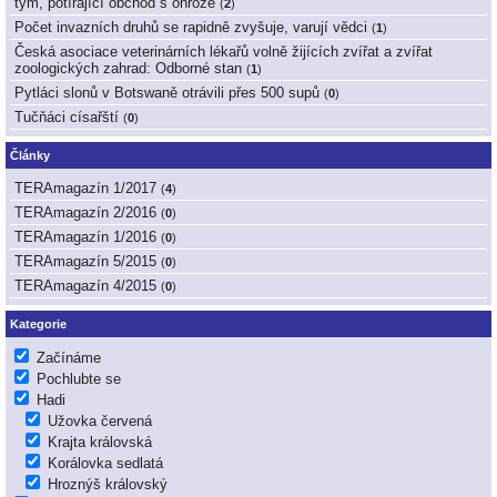
tým, potírající obchod s ohrože
(
2
)
Počet invazních druhů se rapidně zvyšuje, varují vědci
(
1
)
Česká asociace veterinárních lékařů volně žijících zvířat a zvířat
zoologických zahrad: Odborné stan
(
1
)
Pytláci slonů v Botswaně otrávili přes 500 supů
(
0
)
Tučňáci císařští
(
0
)
Články
TERAmagazín 1/2017
(
4
)
TERAmagazín 2/2016
(
0
)
TERAmagazín 1/2016
(
0
)
TERAmagazín 5/2015
(
0
)
TERAmagazín 4/2015
(
0
)
Kategorie
Začínáme
Pochlubte se
Hadi
Užovka červená
Krajta královská
Korálovka sedlatá
Hroznýš královský