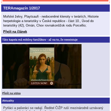
TERAmagazín 1/2017
Mořské želvy, Playtsauři - nedoceněné klenoty v teráriích, Historie
herpetologie a teraristiky v České republice - část 10., Úvod do
teraristiky (42), Omán, Chov rovnakonôžok rodu Porcellio;
Přejít na článek
Táto kapela má milióny fanúšikov - až na to, že neexistuje
Přejít na videa
Aktuality
Pytláci a pašeráci se radují. Ředitel ČIŽP ruší mezinárodně uznávaný