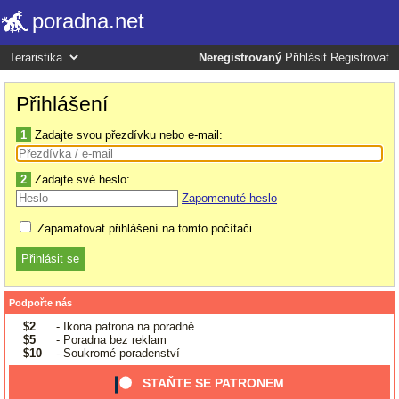
poradna.net
Neregistrovaný
Přihlásit
Registrovat
Přihlášení
1
Zadajte svou přezdívku nebo e-mail:
2
Zadajte své heslo:
Zapomenuté heslo
Zapamatovat přihlášení na tomto počítači
Podpořte nás
$2
- Ikona patrona na poradně
$5
- Poradna bez reklam
$10
- Soukromé poradenství
STAŇTE SE PATRONEM