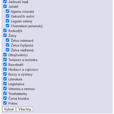
Jedovatí hadi
Ještěři
Agama vousatá
Gekončík noční
Leguán zelený
Chameleon jemenský
Krokodýli
Želvy
Želva zelenavá
Želva čtyřprstá
Želva nádherná
Obojživelníci
Terárium a technika
Bezobratlí
Hlodavci a zajícovci
Burzy a výstavy
Literatura
Legislativa
Veterina a nemoci
Terahádanky
Černá kronika
Pokec