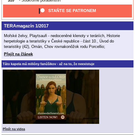
$10
- Soukromé poradenství
STAŇTE SE PATRONEM
TERAmagazín 1/2017
Mořské želvy, Playtsauři - nedoceněné klenoty v teráriích, Historie
herpetologie a teraristiky v České republice - část 10., Úvod do
teraristiky (42), Omán, Chov rovnakonôžok rodu Porcellio;
Přejít na článek
Táto kapela má milióny fanúšikov - až na to, že neexistuje
Přejít na videa