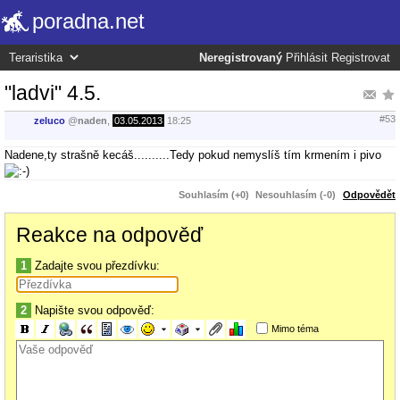
poradna.net
Neregistrovaný
Přihlásit
Registrovat
"ladvi" 4.5.
#53
zeluco
@
naden
,
03.05.2013
18:25
Nadene,ty strašně kecáš..........Tedy pokud nemyslíš tím krmením i pivo
Souhlasím (+0)
Nesouhlasím (-0)
Odpovědět
Reakce na odpověď
1
Zadajte svou přezdívku:
2
Napište svou odpověď:
Mimo téma