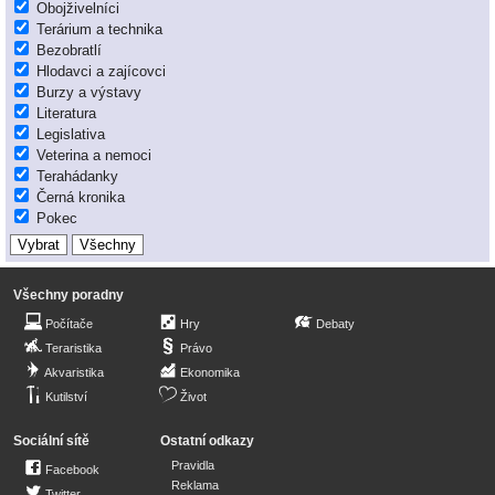
Obojživelníci
Terárium a technika
Bezobratlí
Hlodavci a zajícovci
Burzy a výstavy
Literatura
Legislativa
Veterina a nemoci
Terahádanky
Černá kronika
Pokec
Všechny poradny
Počítače
Hry
Debaty
Teraristika
Právo
Akvaristika
Ekonomika
Kutilství
Život
Sociální sítě
Ostatní odkazy
Pravidla
Facebook
Reklama
Twitter