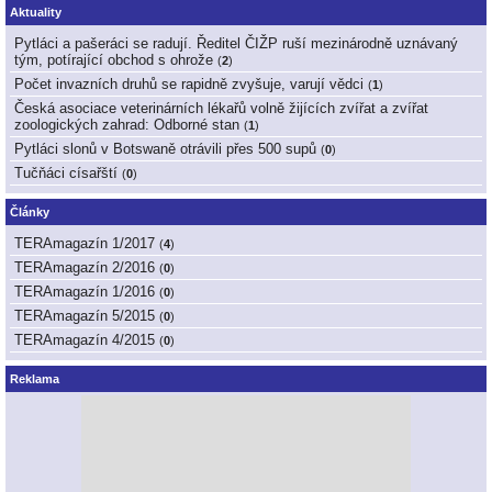
Aktuality
Pytláci a pašeráci se radují. Ředitel ČIŽP ruší mezinárodně uznávaný
tým, potírající obchod s ohrože
(
2
)
Počet invazních druhů se rapidně zvyšuje, varují vědci
(
1
)
Česká asociace veterinárních lékařů volně žijících zvířat a zvířat
zoologických zahrad: Odborné stan
(
1
)
Pytláci slonů v Botswaně otrávili přes 500 supů
(
0
)
Tučňáci císařští
(
0
)
Články
TERAmagazín 1/2017
(
4
)
TERAmagazín 2/2016
(
0
)
TERAmagazín 1/2016
(
0
)
TERAmagazín 5/2015
(
0
)
TERAmagazín 4/2015
(
0
)
Reklama