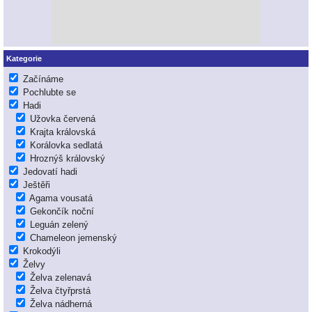
Kategorie
Začínáme
Pochlubte se
Hadi
Užovka červená
Krajta královská
Korálovka sedlatá
Hroznýš královský
Jedovatí hadi
Ještěři
Agama vousatá
Gekončík noční
Leguán zelený
Chameleon jemenský
Krokodýli
Želvy
Želva zelenavá
Želva čtyřprstá
Želva nádherná