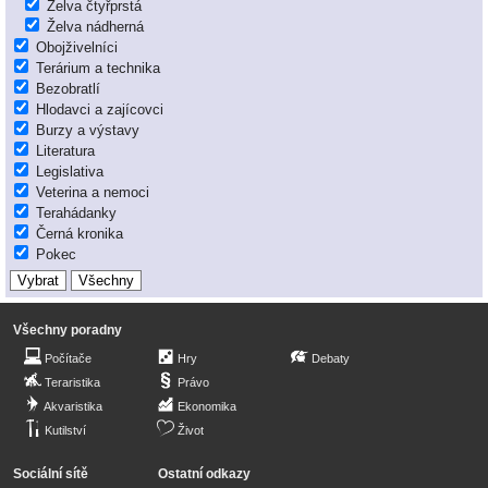
Želva čtyřprstá
Želva nádherná
Obojživelníci
Terárium a technika
Bezobratlí
Hlodavci a zajícovci
Burzy a výstavy
Literatura
Legislativa
Veterina a nemoci
Terahádanky
Černá kronika
Pokec
Všechny poradny
Počítače
Hry
Debaty
Teraristika
Právo
Akvaristika
Ekonomika
Kutilství
Život
Sociální sítě
Ostatní odkazy