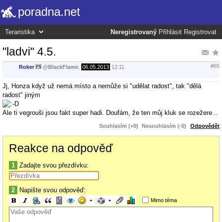
poradna.net
Neregistrovaný
Přihlásit
Registrovat
"ladvi" 4.5.
#65
Roker
@
BlackFlame
,
06.05.2013
12:11
Jj, Honza když už nemá místo a nemůže si "udělat radost", tak "dělá
radost" jiným
Ale ti vegrouši jsou fakt super hadi. Doufám, že ten můj kluk se rozežere...
Souhlasím (+0)
Nesouhlasím (-0)
Odpovědět
Reakce na odpověď
1
Zadajte svou přezdívku:
2
Napište svou odpověď:
Mimo téma