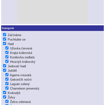
Kategorie
Začínáme
Pochlubte se
Hadi
Užovka červená
Krajta královská
Korálovka sedlatá
Hroznýš královský
Jedovatí hadi
Ještěři
Agama vousatá
Gekončík noční
Leguán zelený
Chameleon jemenský
Krokodýli
Želvy
Želva zelenavá