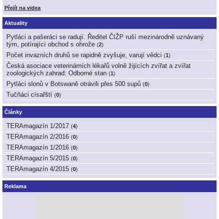
Přejít na videa
Aktuality
Pytláci a pašeráci se radují. Ředitel ČIŽP ruší mezinárodně uznávaný
tým, potírající obchod s ohrože
(
2
)
Počet invazních druhů se rapidně zvyšuje, varují vědci
(
1
)
Česká asociace veterinárních lékařů volně žijících zvířat a zvířat
zoologických zahrad: Odborné stan
(
1
)
Pytláci slonů v Botswaně otrávili přes 500 supů
(
0
)
Tučňáci císařští
(
0
)
Články
TERAmagazín 1/2017
(
4
)
TERAmagazín 2/2016
(
0
)
TERAmagazín 1/2016
(
0
)
TERAmagazín 5/2015
(
0
)
TERAmagazín 4/2015
(
0
)
Reklama