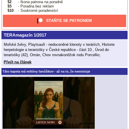
$2
- Ikona patrona na poradně
$5
- Poradna bez reklam
$10
- Soukromé poradenství
STAŇTE SE PATRONEM
TERAmagazín 1/2017
Mořské želvy, Playtsauři - nedoceněné klenoty v teráriích, Historie
herpetologie a teraristiky v České republice - část 10., Úvod do
teraristiky (42), Omán, Chov rovnakonôžok rodu Porcellio;
Přejít na článek
Táto kapela má milióny fanúšikov - až na to, že neexistuje