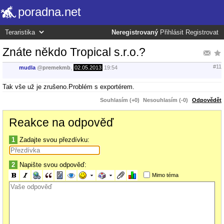
poradna.net
Neregistrovaný
Přihlásit
Registrovat
Znáte někdo Tropical s.r.o.?
#11
mudla
@
premekmb
,
02.05.2013
19:54
Tak vše už je zrušeno.Problém s exportérem.
Souhlasím (+0)
Nesouhlasím (-0)
Odpovědět
Reakce na odpověď
1
Zadajte svou přezdívku:
2
Napište svou odpověď:
Mimo téma