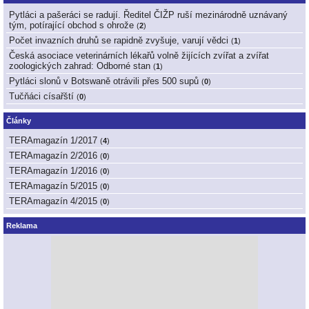
Pytláci a pašeráci se radují. Ředitel ČIŽP ruší mezinárodně uznávaný
tým, potírající obchod s ohrože
(
2
)
Počet invazních druhů se rapidně zvyšuje, varují vědci
(
1
)
Česká asociace veterinárních lékařů volně žijících zvířat a zvířat
zoologických zahrad: Odborné stan
(
1
)
Pytláci slonů v Botswaně otrávili přes 500 supů
(
0
)
Tučňáci císařští
(
0
)
Články
TERAmagazín 1/2017
(
4
)
TERAmagazín 2/2016
(
0
)
TERAmagazín 1/2016
(
0
)
TERAmagazín 5/2015
(
0
)
TERAmagazín 4/2015
(
0
)
Reklama