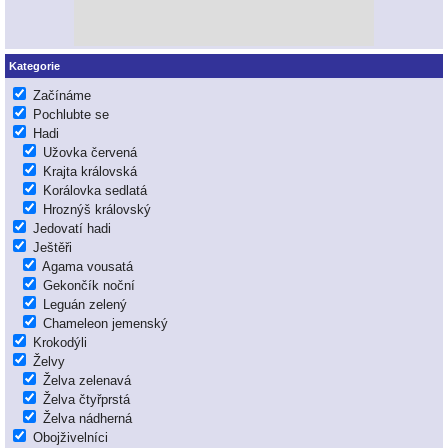
Kategorie
Začínáme
Pochlubte se
Hadi
Užovka červená
Krajta královská
Korálovka sedlatá
Hroznýš královský
Jedovatí hadi
Ještěři
Agama vousatá
Gekončík noční
Leguán zelený
Chameleon jemenský
Krokodýli
Želvy
Želva zelenavá
Želva čtyřprstá
Želva nádherná
Obojživelníci