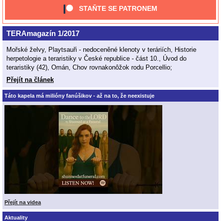
STAŇTE SE PATRONEM
TERAmagazín 1/2017
Mořské želvy, Playtsauři - nedoceněné klenoty v teráriích, Historie
herpetologie a teraristiky v České republice - část 10., Úvod do
teraristiky (42), Omán, Chov rovnakonôžok rodu Porcellio;
Přejít na článek
Táto kapela má milióny fanúšikov - až na to, že neexistuje
Přejít na videa
Aktuality