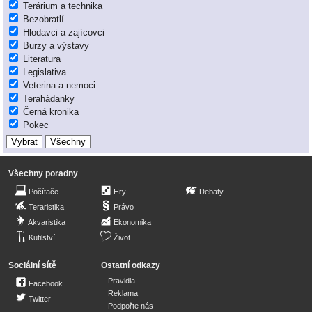
Terárium a technika
Bezobratlí
Hlodavci a zajícovci
Burzy a výstavy
Literatura
Legislativa
Veterina a nemoci
Terahádanky
Černá kronika
Pokec
Všechny poradny
Počítače
Hry
Debaty
Teraristika
Právo
Akvaristika
Ekonomika
Kutilství
Život
Sociální sítě
Ostatní odkazy
Pravidla
Facebook
Reklama
Twitter
Podpořte nás