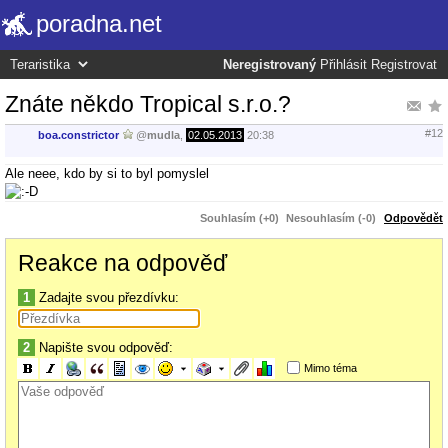
poradna.net
Neregistrovaný
Přihlásit
Registrovat
Znáte někdo Tropical s.r.o.?
#12
boa.constrictor
@
mudla
,
02.05.2013
20:38
Ale neee, kdo by si to byl pomyslel
Souhlasím (+0)
Nesouhlasím (-0)
Odpovědět
Reakce na odpověď
1
Zadajte svou přezdívku:
2
Napište svou odpověď:
Mimo téma