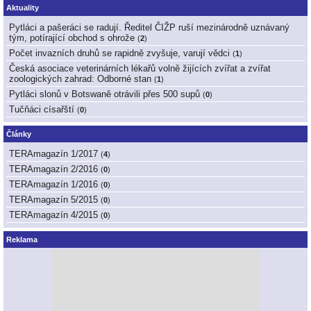
Aktuality
Pytláci a pašeráci se radují. Ředitel ČIŽP ruší mezinárodně uznávaný
tým, potírající obchod s ohrože
(
2
)
Počet invazních druhů se rapidně zvyšuje, varují vědci
(
1
)
Česká asociace veterinárních lékařů volně žijících zvířat a zvířat
zoologických zahrad: Odborné stan
(
1
)
Pytláci slonů v Botswaně otrávili přes 500 supů
(
0
)
Tučňáci císařští
(
0
)
Články
TERAmagazín 1/2017
(
4
)
TERAmagazín 2/2016
(
0
)
TERAmagazín 1/2016
(
0
)
TERAmagazín 5/2015
(
0
)
TERAmagazín 4/2015
(
0
)
Reklama