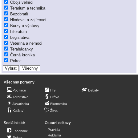
Obojživelníci
Terárium a technika
Bezobratlí
Hlodavci a zajícovci
Burzy a výstavy
Literatura
Legislativa
Veterina a nemoci
Terahádanky
Černá kronika
Pokec
Všechny poradny
Počítače
Hry
Debaty
Teraristika
Právo
Akvaristika
Ekonomika
Kutilství
Život
Sociální sítě
Ostatní odkazy
Pravidla
Facebook
Reklama
Twitter