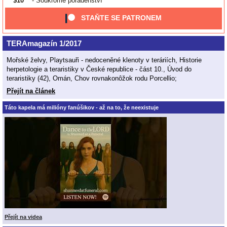
$10
- Soukromé poradenství
STAŇTE SE PATRONEM
TERAmagazín 1/2017
Mořské želvy, Playtsauři - nedoceněné klenoty v teráriích, Historie
herpetologie a teraristiky v České republice - část 10., Úvod do
teraristiky (42), Omán, Chov rovnakonôžok rodu Porcellio;
Přejít na článek
Táto kapela má milióny fanúšikov - až na to, že neexistuje
Přejít na videa