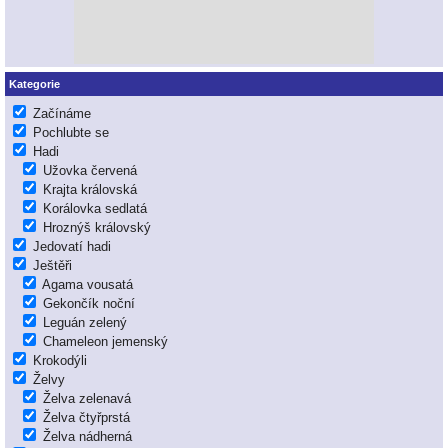
Kategorie
Začínáme
Pochlubte se
Hadi
Užovka červená
Krajta královská
Korálovka sedlatá
Hroznýš královský
Jedovatí hadi
Ještěři
Agama vousatá
Gekončík noční
Leguán zelený
Chameleon jemenský
Krokodýli
Želvy
Želva zelenavá
Želva čtyřprstá
Želva nádherná