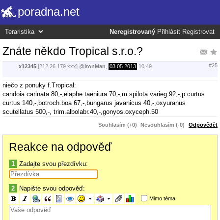
poradna.net
Neregistrovaný
Přihlásit
Registrovat
Znáte někdo Tropical s.r.o.?
#25
x12345
[212.26.179.xxx]
@
IronMan
,
03.05.2013
10:49
niečo z ponuky f.Tropical:
candoia carinata 80,-,elaphe taeniura 70,-,m.spilota varieg.92,-,p.curtus
curtus 140,-,botroch.boa 67,-,bungarus javanicus 40,-,oxyuranus
scutellatus 500,-, trim.albolabr.40,-,gonyos.oxyceph.50
Souhlasím (+0)
Nesouhlasím (-0)
Odpovědět
Reakce na odpověď
1
Zadajte svou přezdívku:
2
Napište svou odpověď:
Mimo téma