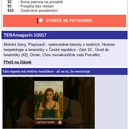
$2
- Ikona patrona na poradně
$5
- Poradna bez reklam
$10
- Soukromé poradenství
STAŇTE SE PATRONEM
TERAmagazín 1/2017
Mořské želvy, Playtsauři - nedoceněné klenoty v teráriích, Historie
herpetologie a teraristiky v České republice - část 10., Úvod do
teraristiky (42), Omán, Chov rovnakonôžok rodu Porcellio;
Přejít na článek
Táto kapela má milióny fanúšikov - až na to, že neexistuje