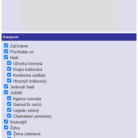
Kategorie
Začínáme
Pochlubte se
Hadi
Užovka červená
Krajta královská
Korálovka sedlatá
Hroznýš královský
Jedovatí hadi
Ještěři
Agama vousatá
Gekončík noční
Leguán zelený
Chameleon jemenský
Krokodýli
Želvy
Želva zelenavá