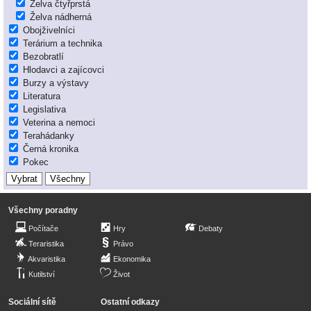
Želva čtyřprstá
Želva nádherná
Obojživelníci
Terárium a technika
Bezobratlí
Hlodavci a zajícovci
Burzy a výstavy
Literatura
Legislativa
Veterina a nemoci
Terahádanky
Černá kronika
Pokec
Všechny poradny
Počítače
Hry
Debaty
Teraristika
Právo
Akvaristika
Ekonomika
Kutilství
Život
Sociální sítě
Ostatní odkazy