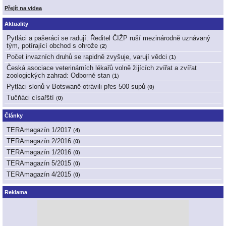
Přejít na videa
Aktuality
Pytláci a pašeráci se radují. Ředitel ČIŽP ruší mezinárodně uznávaný
tým, potírající obchod s ohrože
(
2
)
Počet invazních druhů se rapidně zvyšuje, varují vědci
(
1
)
Česká asociace veterinárních lékařů volně žijících zvířat a zvířat
zoologických zahrad: Odborné stan
(
1
)
Pytláci slonů v Botswaně otrávili přes 500 supů
(
0
)
Tučňáci císařští
(
0
)
Články
TERAmagazín 1/2017
(
4
)
TERAmagazín 2/2016
(
0
)
TERAmagazín 1/2016
(
0
)
TERAmagazín 5/2015
(
0
)
TERAmagazín 4/2015
(
0
)
Reklama