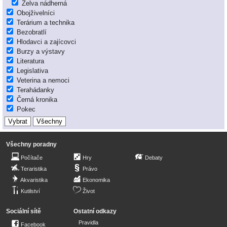
Želva nádherná
Obojživelníci
Terárium a technika
Bezobratlí
Hlodavci a zajícovci
Burzy a výstavy
Literatura
Legislativa
Veterina a nemoci
Terahádanky
Černá kronika
Pokec
Všechny poradny
Počítače
Hry
Debaty
Teraristika
Právo
Akvaristika
Ekonomika
Kutilství
Život
Sociální sítě
Ostatní odkazy
Pravidla
Facebook