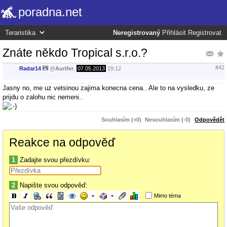
poradna.net
Neregistrovaný
Přihlásit
Registrovat
Znáte někdo Tropical s.r.o.?
#42
Radar14
@
Aurifer
,
07.05.2013
19:12
Jasny no, me uz vetsinou zajima konecna cena.. Ale to na vysledku, ze
prijdu o zalohu nic nemeni..
Souhlasím (+0)
Nesouhlasím (-0)
Odpovědět
Reakce na odpověď
1
Zadajte svou přezdívku:
2
Napište svou odpověď:
Mimo téma