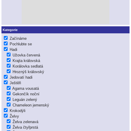
Kategorie
Začínáme
Pochlubte se
Hadi
Užovka červená
Krajta královská
Korálovka sedlatá
Hroznýš královský
Jedovatí hadi
Ještěři
Agama vousatá
Gekončík noční
Leguán zelený
Chameleon jemenský
Krokodýli
Želvy
Želva zelenavá
Želva čtyřprstá