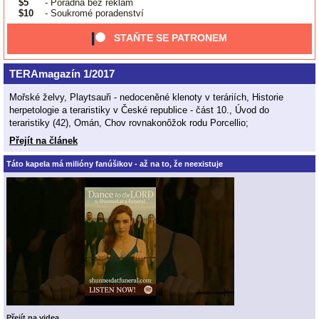
$5
- Poradna bez reklam
$10
- Soukromé poradenství
STAŇTE SE PATRONEM
TERAmagazín 1/2017
Mořské želvy, Playtsauři - nedoceněné klenoty v teráriích, Historie
herpetologie a teraristiky v České republice - část 10., Úvod do
teraristiky (42), Omán, Chov rovnakonôžok rodu Porcellio;
Přejít na článek
Táto kapela má milióny fanúšikov - až na to, že neexistuje
Přejít na videa