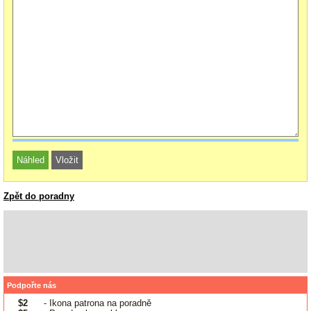
Zpět do poradny
Podpořte nás
$2
- Ikona patrona na poradně