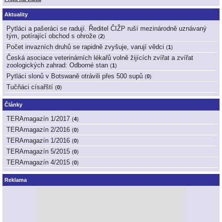
Aktuality
Pytláci a pašeráci se radují. Ředitel ČIŽP ruší mezinárodně uznávaný
tým, potírající obchod s ohrože
(
2
)
Počet invazních druhů se rapidně zvyšuje, varují vědci
(
1
)
Česká asociace veterinárních lékařů volně žijících zvířat a zvířat
zoologických zahrad: Odborné stan
(
1
)
Pytláci slonů v Botswaně otrávili přes 500 supů
(
0
)
Tučňáci císařští
(
0
)
Články
TERAmagazín 1/2017
(
4
)
TERAmagazín 2/2016
(
0
)
TERAmagazín 1/2016
(
0
)
TERAmagazín 5/2015
(
0
)
TERAmagazín 4/2015
(
0
)
Reklama