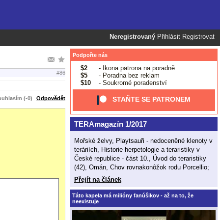
Neregistrovaný
Přihlásit
Registrovat
Podpořte nás
$2
- Ikona patrona na poradně
#86
$5
- Poradna bez reklam
$10
- Soukromé poradenství
uhlasím (-0)
Odpovědět
STAŇTE SE PATRONEM
TERAmagazín 1/2017
Mořské želvy, Playtsauři - nedoceněné klenoty v
teráriích, Historie herpetologie a teraristiky v
České republice - část 10., Úvod do teraristiky
(42), Omán, Chov rovnakonôžok rodu Porcellio;
Přejít na článek
Táto kapela má milióny fanúšikov - až na to, že
neexistuje