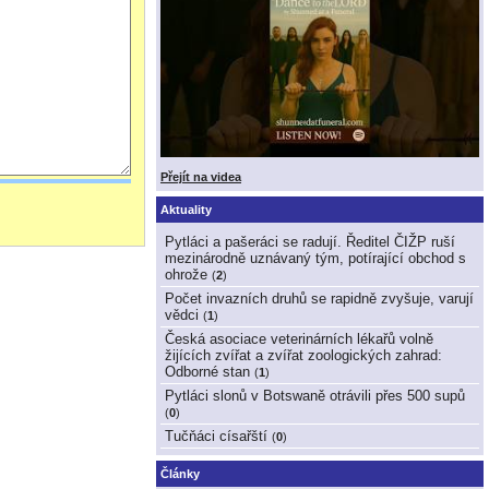
Přejít na videa
Aktuality
Pytláci a pašeráci se radují. Ředitel ČIŽP ruší
mezinárodně uznávaný tým, potírající obchod s
ohrože
(
2
)
Počet invazních druhů se rapidně zvyšuje, varují
vědci
(
1
)
Česká asociace veterinárních lékařů volně
žijících zvířat a zvířat zoologických zahrad:
Odborné stan
(
1
)
Pytláci slonů v Botswaně otrávili přes 500 supů
(
0
)
Tučňáci císařští
(
0
)
Články