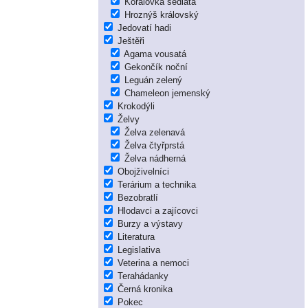
Korálovka sedlatá
Hroznýš královský
Jedovatí hadi
Ještěři
Agama vousatá
Gekončík noční
Leguán zelený
Chameleon jemenský
Krokodýli
Želvy
Želva zelenavá
Želva čtyřprstá
Želva nádherná
Obojživelníci
Terárium a technika
Bezobratlí
Hlodavci a zajícovci
Burzy a výstavy
Literatura
Legislativa
Veterina a nemoci
Terahádanky
Černá kronika
Pokec