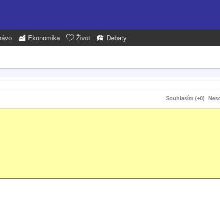
rávo
Ekonomika
Život
Debaty
Souhlasím (+0)
Neso