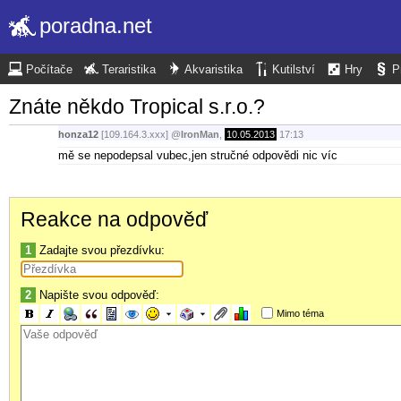
poradna.net
Počítače
Teraristika
Akvaristika
Kutilství
Hry
P
Znáte někdo Tropical s.r.o.?
honza12
[109.164.3.xxx]
@
IronMan
,
10.05.2013
17:13
mě se nepodepsal vubec,jen stručné odpovědi nic víc
Reakce na odpověď
1
Zadajte svou přezdívku:
2
Napište svou odpověď:
Mimo téma