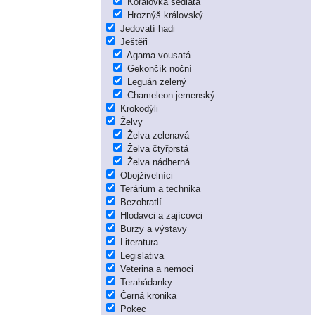
Korálovka sedlatá
Hroznýš královský
Jedovatí hadi
Ještěři
Agama vousatá
Gekončík noční
Leguán zelený
Chameleon jemenský
Krokodýli
Želvy
Želva zelenavá
Želva čtyřprstá
Želva nádherná
Obojživelníci
Terárium a technika
Bezobratlí
Hlodavci a zajícovci
Burzy a výstavy
Literatura
Legislativa
Veterina a nemoci
Terahádanky
Černá kronika
Pokec