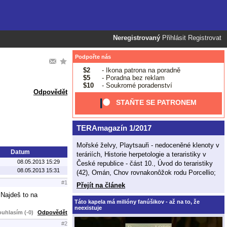
Neregistrovaný
Přihlásit
Registrovat
Podpořte nás
$2
- Ikona patrona na poradně
$5
- Poradna bez reklam
$10
- Soukromé poradenství
Odpovědět
STAŇTE SE PATRONEM
TERAmagazín 1/2017
Mořské želvy, Playtsauři - nedoceněné klenoty v
Datum
teráriích, Historie herpetologie a teraristiky v
08.05.2013 15:29
České republice - část 10., Úvod do teraristiky
08.05.2013 15:31
(42), Omán, Chov rovnakonôžok rodu Porcellio;
#1
Přejít na článek
 Najdeš to na
Táto kapela má milióny fanúšikov - až na to, že
neexistuje
uhlasím (-0)
Odpovědět
#2