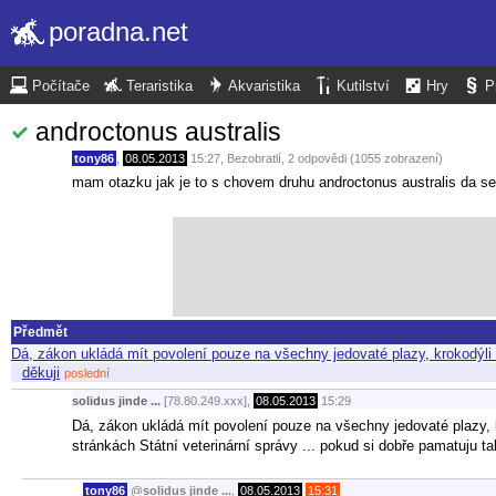
poradna.net
Počítače
Teraristika
Akvaristika
Kutilství
Hry
P
androctonus australis
tony86
,
08.05.2013
15:27
,
Bezobratlí
, 2 odpovědi (1055 zobrazení)
mam otazku jak je to s chovem druhu androctonus australis da se
Předmět
Dá, zákon ukládá mít povolení pouze na všechny jedovaté plazy, krokodýli 
děkuji
poslední
solidus jinde ...
[78.80.249.xxx],
08.05.2013
15:29
Dá, zákon ukládá mít povolení pouze na všechny jedovaté plazy, kro
stránkách Státní veterinární správy ... pokud si dobře pamatuju ta
tony86
@
solidus jinde ...
,
08.05.2013
15:31