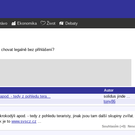
rávo
Ekonomika
Život
Debaty
 chovat legalně bez přihlášení?
Autor
apod. - tedy z pohledu tera…
solidus jinde ...
tony86
kodýli apod. - tedy z pohledu teraristy, jinak jsou tam další skupiny zvířat.
k je to
www.svscz.cz
...
Souhlasím (+0)
Neso