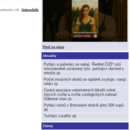
uhlasím (-0)
Odpovědět
Přejít na videa
Aktuality
Pytláci a pašeráci se radují. Ředitel ČIŽP ruší
mezinárodně uznávaný tým, potírající obchod s
ohrože
(
2
)
Počet invazních druhů se rapidně zvyšuje, varují
vědci
(
1
)
Česká asociace veterinárních lékařů volně
žijících zvířat a zvířat zoologických zahrad:
Odborné stan
(
1
)
Pytláci slonů v Botswaně otrávili přes 500 supů
(
0
)
Tučňáci císařští
(
0
)
Články