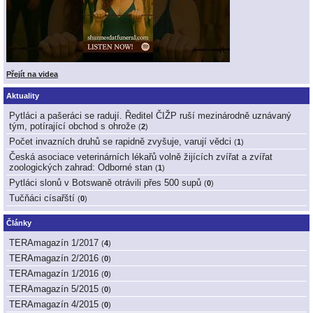
Přejít na videa
Aktuality
Pytláci a pašeráci se radují. Ředitel ČIŽP ruší mezinárodně uznávaný
tým, potírající obchod s ohrože
(
2
)
Počet invazních druhů se rapidně zvyšuje, varují vědci
(
1
)
Česká asociace veterinárních lékařů volně žijících zvířat a zvířat
zoologických zahrad: Odborné stan
(
1
)
Pytláci slonů v Botswaně otrávili přes 500 supů
(
0
)
Tučňáci císařští
(
0
)
Články
TERAmagazín 1/2017
(
4
)
TERAmagazín 2/2016
(
0
)
TERAmagazín 1/2016
(
0
)
TERAmagazín 5/2015
(
0
)
TERAmagazín 4/2015
(
0
)