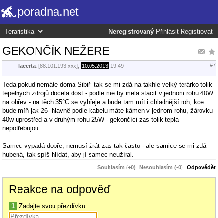
poradna.net
Neregistrovaný
Přihlásit
Registrovat
GEKONČÍK NEŽERE
#7
lacerta.
[88.101.193.xxx],
10.05.2013
19:49
Teda pokud nemáte doma Sibiř, tak se mi zdá na takhle velký terárko tolik
tepelných zdrojů docela dost - podle mě by měla stačit v jednom rohu 40W
na ohřev - na těch 35°C se vyhřeje a bude tam mít i chladnější roh, kde
bude míň jak 26- hlavně podle kabelu máte kámen v jednom rohu, žárovku
40w uprostřed a v druhým rohu 25W - gekončíci zas tolik tepla
nepotřebujou.
Samec vypadá dobře, nemusí žrát zas tak často - ale samice se mi zdá
hubená, tak spíš hlídat, aby jí samec neužíral.
Souhlasím (+0)
Nesouhlasím (-0)
Odpovědět
Reakce na odpověď
1
Zadajte svou přezdívku: