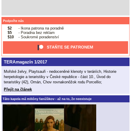
Podpořte nás
$2
- Ikona patrona na poradně
$5
- Poradna bez reklam
$10
- Soukromé poradenství
STAŇTE SE PATRONEM
TERAmagazín 1/2017
Mořské želvy, Playtsauři - nedoceněné klenoty v teráriích, Historie
herpetologie a teraristiky v České republice - část 10., Úvod do
teraristiky (42), Omán, Chov rovnakonôžok rodu Porcellio;
Přejít na článek
Táto kapela má milióny fanúšikov - až na to, že neexistuje