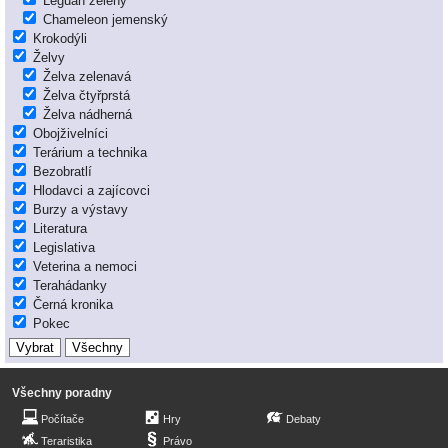
Leguán zelený
Chameleon jemenský
Krokodýli
Želvy
Želva zelenavá
Želva čtyřprstá
Želva nádherná
Obojživelníci
Terárium a technika
Bezobratlí
Hlodavci a zajícovci
Burzy a výstavy
Literatura
Legislativa
Veterina a nemoci
Terahádanky
Černá kronika
Pokec
Všechny poradny
Počítače
Hry
Debaty
Teraristika
Právo