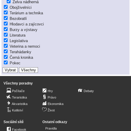
Želva nádherná
Obojživelníci
Terárium a technika
Bezobratlí
Hlodavci a zajícovci
Burzy a výstavy
Literatura
Legislativa
Veterina a nemoci
Terahádanky
Černá kronika
Pokec
Všechny poradny
Počítače
Hry
Debaty
Teraristika
Právo
Akvaristika
Ekonomika
Kutilství
Život
Sociální sítě
Ostatní odkazy
Pravidla
Facebook