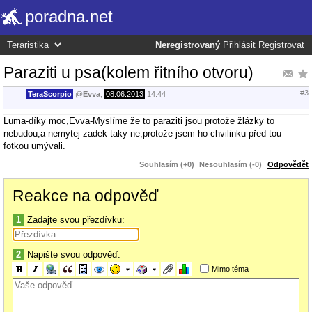
poradna.net
Neregistrovaný
Přihlásit
Registrovat
Paraziti u psa(kolem řitního otvoru)
#3
TeraScorpio
@
Evva
,
08.06.2013
14:44
Luma-díky moc,Evva-Myslíme že to paraziti jsou protože žlázky to
nebudou,a nemytej zadek taky ne,protože jsem ho chvilinku před tou
fotkou umývali.
Souhlasím (+0)
Nesouhlasím (-0)
Odpovědět
Reakce na odpověď
1
Zadajte svou přezdívku:
2
Napište svou odpověď:
Mimo téma