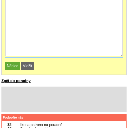
Zpět do poradny
Podpořte nás
$2
- Ikona patrona na poradně