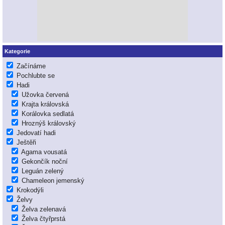
Kategorie
Začínáme
Pochlubte se
Hadi
Užovka červená
Krajta královská
Korálovka sedlatá
Hroznýš královský
Jedovatí hadi
Ještěři
Agama vousatá
Gekončík noční
Leguán zelený
Chameleon jemenský
Krokodýli
Želvy
Želva zelenavá
Želva čtyřprstá