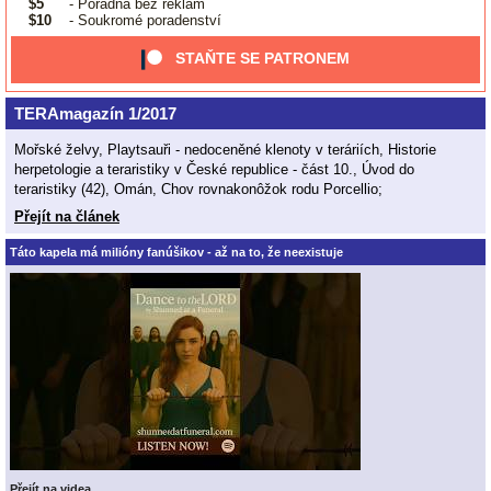
$5
- Poradna bez reklam
$10
- Soukromé poradenství
STAŇTE SE PATRONEM
TERAmagazín 1/2017
Mořské želvy, Playtsauři - nedoceněné klenoty v teráriích, Historie
herpetologie a teraristiky v České republice - část 10., Úvod do
teraristiky (42), Omán, Chov rovnakonôžok rodu Porcellio;
Přejít na článek
Táto kapela má milióny fanúšikov - až na to, že neexistuje
Přejít na videa