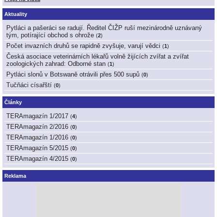
Aktuality
Pytláci a pašeráci se radují. Ředitel ČIŽP ruší mezinárodně uznávaný
tým, potírající obchod s ohrože
(
2
)
Počet invazních druhů se rapidně zvyšuje, varují vědci
(
1
)
Česká asociace veterinárních lékařů volně žijících zvířat a zvířat
zoologických zahrad: Odborné stan
(
1
)
Pytláci slonů v Botswaně otrávili přes 500 supů
(
0
)
Tučňáci císařští
(
0
)
Články
TERAmagazín 1/2017
(
4
)
TERAmagazín 2/2016
(
0
)
TERAmagazín 1/2016
(
0
)
TERAmagazín 5/2015
(
0
)
TERAmagazín 4/2015
(
0
)
Reklama