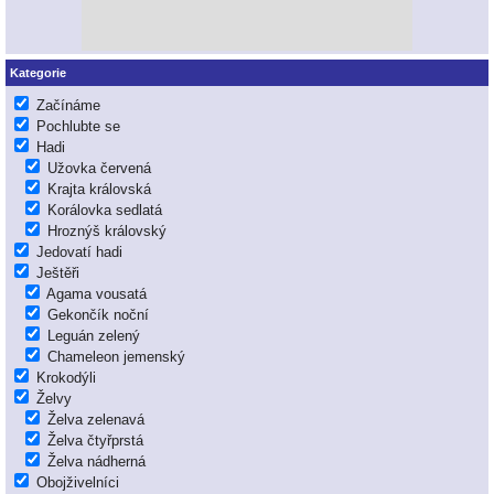
Kategorie
Začínáme
Pochlubte se
Hadi
Užovka červená
Krajta královská
Korálovka sedlatá
Hroznýš královský
Jedovatí hadi
Ještěři
Agama vousatá
Gekončík noční
Leguán zelený
Chameleon jemenský
Krokodýli
Želvy
Želva zelenavá
Želva čtyřprstá
Želva nádherná
Obojživelníci