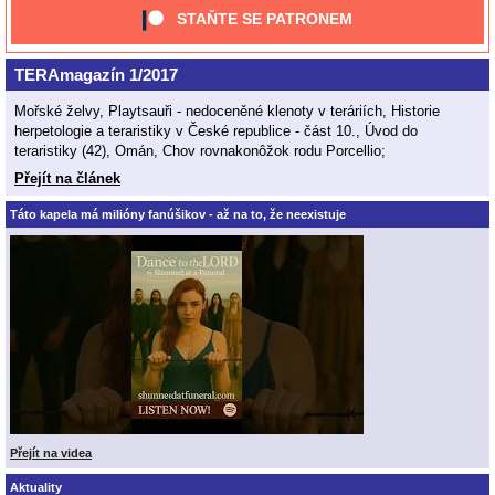
STAŇTE SE PATRONEM
TERAmagazín 1/2017
Mořské želvy, Playtsauři - nedoceněné klenoty v teráriích, Historie
herpetologie a teraristiky v České republice - část 10., Úvod do
teraristiky (42), Omán, Chov rovnakonôžok rodu Porcellio;
Přejít na článek
Táto kapela má milióny fanúšikov - až na to, že neexistuje
Přejít na videa
Aktuality