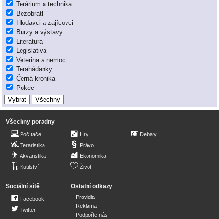
Terárium a technika
Bezobratlí
Hlodavci a zajícovci
Burzy a výstavy
Literatura
Legislativa
Veterina a nemoci
Terahádanky
Černá kronika
Pokec
Všechny poradny
Počítače
Hry
Debaty
Teraristika
Právo
Akvaristika
Ekonomika
Kutilství
Život
Sociální sítě
Ostatní odkazy
Pravidla
Facebook
Reklama
Twitter
Podpořte nás