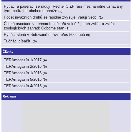
Pytláci a pašeráci se radují. Ředitel ČIŽP ruší mezinárodně uznávaný
tým, potírající obchod s ohrože
(
2
)
Počet invazních druhů se rapidně zvyšuje, varují vědci
(
1
)
Česká asociace veterinárních lékařů volně žijících zvířat a zvířat
zoologických zahrad: Odborné stan
(
1
)
Pytláci slonů v Botswaně otrávili přes 500 supů
(
0
)
Tučňáci císařští
(
0
)
Články
TERAmagazín 1/2017
(
4
)
TERAmagazín 2/2016
(
0
)
TERAmagazín 1/2016
(
0
)
TERAmagazín 5/2015
(
0
)
TERAmagazín 4/2015
(
0
)
Reklama