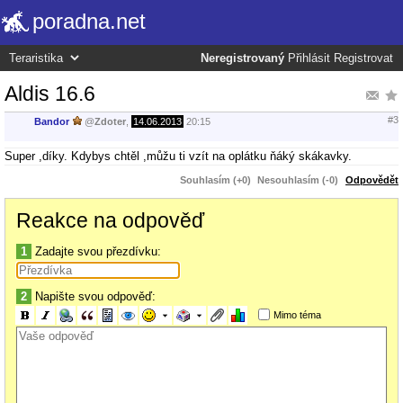
poradna.net
Neregistrovaný
Přihlásit
Registrovat
Aldis 16.6
#3
Bandor
@
Zdoter
,
14.06.2013
20:15
Super ,díky. Kdybys chtěl ,můžu ti vzít na oplátku ňáký skákavky.
Souhlasím (+0)
Nesouhlasím (-0)
Odpovědět
Reakce na odpověď
1
Zadajte svou přezdívku:
2
Napište svou odpověď:
Mimo téma