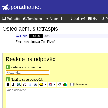
poradna.net
Počítače
Teraristika
Akvaristika
Kutilství
Hry
P
Osteolaemus tetraspis
snake323
,
19.06.2013
20:22
Zkus kontaktovat Zoo Plzeň
Reakce na odpověď
1
Zadajte svou přezdívku:
2
Napište svou odpověď:
Mimo téma