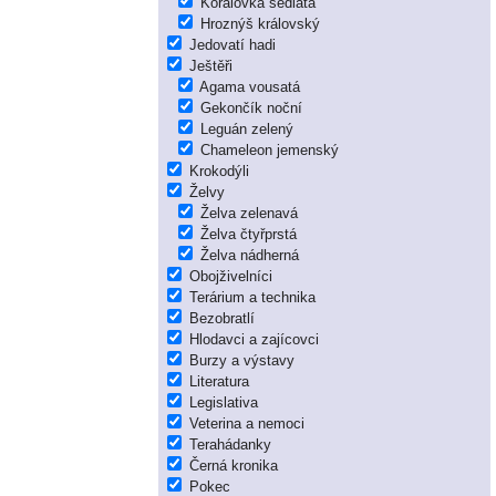
Korálovka sedlatá
Hroznýš královský
Jedovatí hadi
Ještěři
Agama vousatá
Gekončík noční
Leguán zelený
Chameleon jemenský
Krokodýli
Želvy
Želva zelenavá
Želva čtyřprstá
Želva nádherná
Obojživelníci
Terárium a technika
Bezobratlí
Hlodavci a zajícovci
Burzy a výstavy
Literatura
Legislativa
Veterina a nemoci
Terahádanky
Černá kronika
Pokec