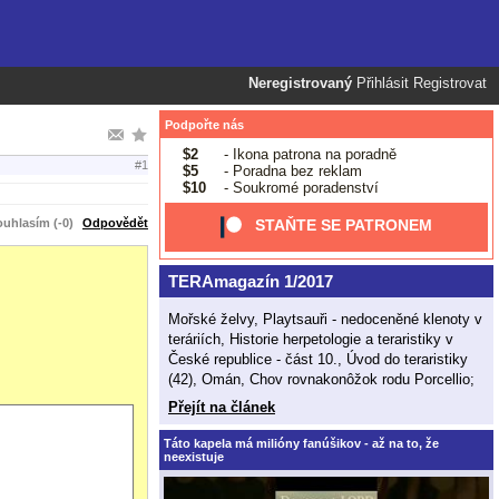
Neregistrovaný
Přihlásit
Registrovat
Podpořte nás
$2
- Ikona patrona na poradně
#1
$5
- Poradna bez reklam
$10
- Soukromé poradenství
uhlasím (-0)
Odpovědět
STAŇTE SE PATRONEM
TERAmagazín 1/2017
Mořské želvy, Playtsauři - nedoceněné klenoty v
teráriích, Historie herpetologie a teraristiky v
České republice - část 10., Úvod do teraristiky
(42), Omán, Chov rovnakonôžok rodu Porcellio;
Přejít na článek
Táto kapela má milióny fanúšikov - až na to, že
neexistuje