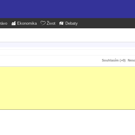
rávo
Ekonomika
Život
Debaty
Souhlasím (+0)
Neso