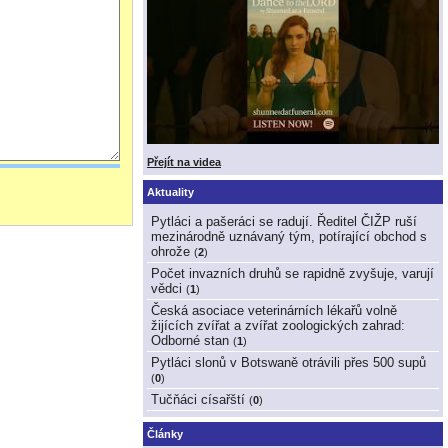
Přejít na videa
Aktuality
Pytláci a pašeráci se radují. Ředitel ČIŽP ruší
mezinárodně uznávaný tým, potírající obchod s
ohrože
(
2
)
Počet invazních druhů se rapidně zvyšuje, varují
vědci
(
1
)
Česká asociace veterinárních lékařů volně
žijících zvířat a zvířat zoologických zahrad:
Odborné stan
(
1
)
Pytláci slonů v Botswaně otrávili přes 500 supů
(
0
)
Tučňáci císařští
(
0
)
Články