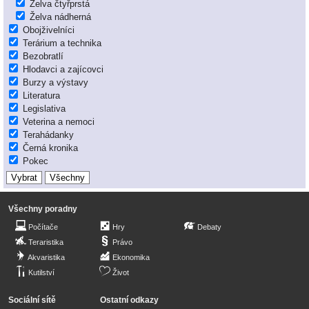
Želva čtyřprstá
Želva nádherná
Obojživelníci
Terárium a technika
Bezobratlí
Hlodavci a zajícovci
Burzy a výstavy
Literatura
Legislativa
Veterina a nemoci
Terahádanky
Černá kronika
Pokec
Všechny poradny
Počítače
Hry
Debaty
Teraristika
Právo
Akvaristika
Ekonomika
Kutilství
Život
Sociální sítě
Ostatní odkazy