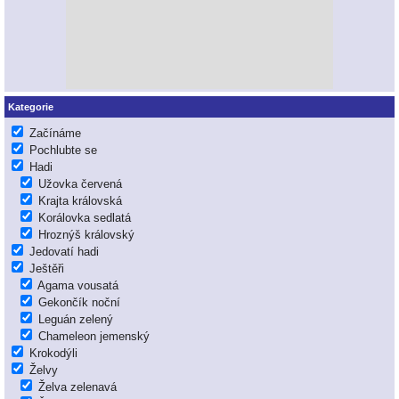
Kategorie
Začínáme
Pochlubte se
Hadi
Užovka červená
Krajta královská
Korálovka sedlatá
Hroznýš královský
Jedovatí hadi
Ještěři
Agama vousatá
Gekončík noční
Leguán zelený
Chameleon jemenský
Krokodýli
Želvy
Želva zelenavá