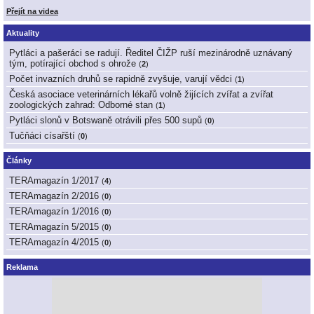
Přejít na videa
Aktuality
Pytláci a pašeráci se radují. Ředitel ČIŽP ruší mezinárodně uznávaný
tým, potírající obchod s ohrože
(
2
)
Počet invazních druhů se rapidně zvyšuje, varují vědci
(
1
)
Česká asociace veterinárních lékařů volně žijících zvířat a zvířat
zoologických zahrad: Odborné stan
(
1
)
Pytláci slonů v Botswaně otrávili přes 500 supů
(
0
)
Tučňáci císařští
(
0
)
Články
TERAmagazín 1/2017
(
4
)
TERAmagazín 2/2016
(
0
)
TERAmagazín 1/2016
(
0
)
TERAmagazín 5/2015
(
0
)
TERAmagazín 4/2015
(
0
)
Reklama