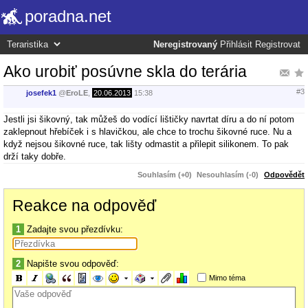
poradna.net
Neregistrovaný
Přihlásit
Registrovat
Ako urobiť posúvne skla do terária
#3
josefek1
@
EroLE
,
20.06.2013
15:38
Jestli jsi šikovný, tak můžeš do vodící lištičky navrtat díru a do ní potom
zaklepnout hřebíček i s hlavičkou, ale chce to trochu šikovné ruce. Nu a
když nejsou šikovné ruce, tak lišty odmastit a přilepit silikonem. To pak
drží taky dobře.
Souhlasím (+0)
Nesouhlasím (-0)
Odpovědět
Reakce na odpověď
1
Zadajte svou přezdívku:
2
Napište svou odpověď:
Mimo téma