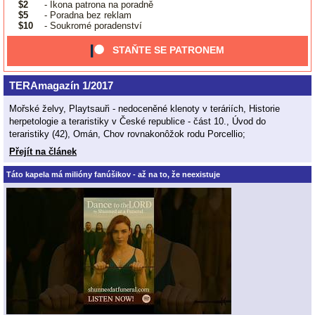
$2
- Ikona patrona na poradně
$5
- Poradna bez reklam
$10
- Soukromé poradenství
STAŇTE SE PATRONEM
TERAmagazín 1/2017
Mořské želvy, Playtsauři - nedoceněné klenoty v teráriích, Historie
herpetologie a teraristiky v České republice - část 10., Úvod do
teraristiky (42), Omán, Chov rovnakonôžok rodu Porcellio;
Přejít na článek
Táto kapela má milióny fanúšikov - až na to, že neexistuje