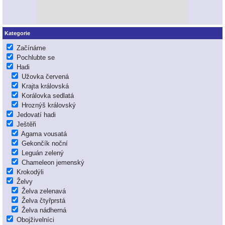
Kategorie
Začínáme
Pochlubte se
Hadi
Užovka červená
Krajta královská
Korálovka sedlatá
Hroznýš královský
Jedovatí hadi
Ještěři
Agama vousatá
Gekončík noční
Leguán zelený
Chameleon jemenský
Krokodýli
Želvy
Želva zelenavá
Želva čtyřprstá
Želva nádherná
Obojživelníci