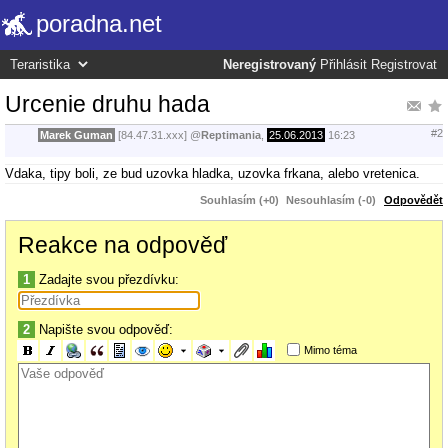
poradna.net
Neregistrovaný
Přihlásit
Registrovat
Urcenie druhu hada
#2
Marek Guman
[84.47.31.xxx]
@
Reptimania
,
25.06.2013
16:23
Vdaka, tipy boli, ze bud uzovka hladka, uzovka frkana, alebo vretenica.
Souhlasím (+0)
Nesouhlasím (-0)
Odpovědět
Reakce na odpověď
1
Zadajte svou přezdívku:
2
Napište svou odpověď:
Mimo téma