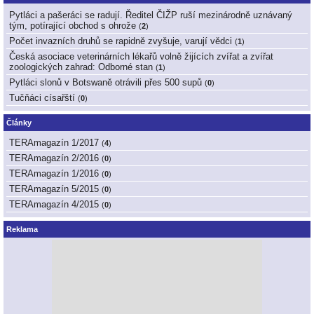
Pytláci a pašeráci se radují. Ředitel ČIŽP ruší mezinárodně uznávaný
tým, potírající obchod s ohrože
(
2
)
Počet invazních druhů se rapidně zvyšuje, varují vědci
(
1
)
Česká asociace veterinárních lékařů volně žijících zvířat a zvířat
zoologických zahrad: Odborné stan
(
1
)
Pytláci slonů v Botswaně otrávili přes 500 supů
(
0
)
Tučňáci císařští
(
0
)
Články
TERAmagazín 1/2017
(
4
)
TERAmagazín 2/2016
(
0
)
TERAmagazín 1/2016
(
0
)
TERAmagazín 5/2015
(
0
)
TERAmagazín 4/2015
(
0
)
Reklama