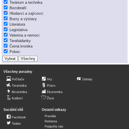
Terárium a technika
Bezobratlí
Hlodavci a zajícovci
Burzy a výstavy
Literatura
Legislativa
Veterina a nemoci
Terahádanky
Černá kronika
Pokec
Všechny poradny
Počítače
Hry
Debaty
Teraristika
Právo
Akvaristika
Ekonomika
Kutilství
Život
Sociální sítě
Ostatní odkazy
Pravidla
Facebook
Reklama
Twitter
Podpořte nás