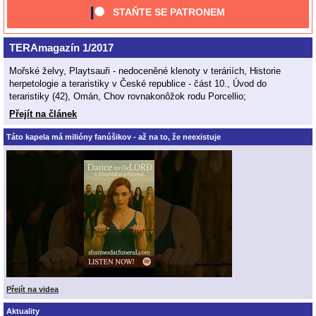
STAŇTE SE PATRONEM
TERAmagazín 1/2017
Mořské želvy, Playtsauři - nedoceněné klenoty v teráriích, Historie
herpetologie a teraristiky v České republice - část 10., Úvod do
teraristiky (42), Omán, Chov rovnakonôžok rodu Porcellio;
Přejít na článek
Táto kapela má milióny fanúšikov - až na to, že neexistuje
Přejít na videa
Aktuality