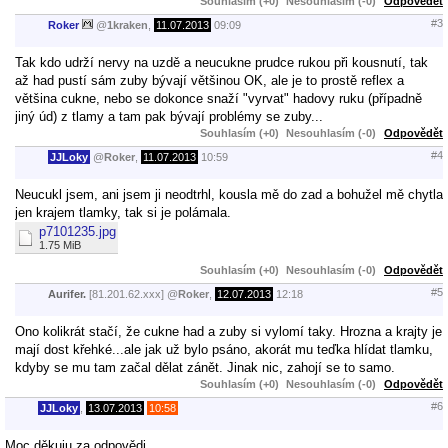
Souhlasím (+0)
Nesouhlasím (-0)
Odpovědět
#3
Roker
@
1kraken
,
11.07.2013
09:09
Tak kdo udrží nervy na uzdě a neucukne prudce rukou při kousnutí, tak
až had pustí sám zuby bývají většinou OK, ale je to prostě reflex a
většina cukne, nebo se dokonce snaží "vyrvat" hadovy ruku (případně
jiný úd) z tlamy a tam pak bývají problémy se zuby...
Souhlasím (+0)
Nesouhlasím (-0)
Odpovědět
#4
JJLoky
@
Roker
,
11.07.2013
10:59
Neucukl jsem, ani jsem ji neodtrhl, kousla mě do zad a bohužel mě chytla
jen krajem tlamky, tak si je polámala.
p7101235.jpg
1.75 MiB
Souhlasím (+0)
Nesouhlasím (-0)
Odpovědět
#5
Aurifer.
[81.201.62.xxx]
@
Roker
,
12.07.2013
12:18
Ono kolikrát stačí, že cukne had a zuby si vylomí taky. Hrozna a krajty je
mají dost křehké...ale jak už bylo psáno, akorát mu teďka hlídat tlamku,
kdyby se mu tam začal dělat zánět. Jinak nic, zahojí se to samo.
Souhlasím (+0)
Nesouhlasím (-0)
Odpovědět
#6
JJLoky
,
13.07.2013
10:58
Moc děkuju za odpovědi.