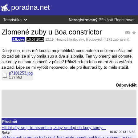
poradna.net
Neregistrovaný
Přihlásit
Registrovat
Zlomené zuby u Boa constrictor
JJLoky
,
10.07.2013
12:19
,
Hroznýš královský
, 6 odpovědí (4171 zobrazení)
Dobrý den, dnes mě kousla moje pětiletá constrictorka celkem nešťastně
do zad tak že si vylomila zub a dva si zlomila. Ten vylomený asi doroste,
ale co ty co jsou zlomené v půlce? Přiložím foto toho co mi žena vytáhla
ze zad. Lépe se mi vyfotit nepovedlo, ale pro ilustraci by to mělo stačit.
p7101253.jpg
1.77 MiB
Odpovědět
Předmět
Hlídat aby se jí to nezanítilo, zuby se dají do kupy samy...
10.07.2013 16:32
Roker
při kousnutí jsem-no teda spíš had-nikdy neměl problém s zubama,asi si