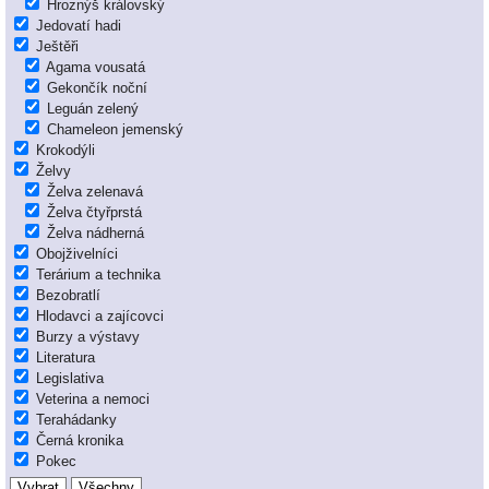
Hroznýš královský
Jedovatí hadi
Ještěři
Agama vousatá
Gekončík noční
Leguán zelený
Chameleon jemenský
Krokodýli
Želvy
Želva zelenavá
Želva čtyřprstá
Želva nádherná
Obojživelníci
Terárium a technika
Bezobratlí
Hlodavci a zajícovci
Burzy a výstavy
Literatura
Legislativa
Veterina a nemoci
Terahádanky
Černá kronika
Pokec