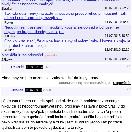
nikdy čelist nepochroumaly,vě…
10.07.2013 22:58
1kraken
Tak kdo udrží nervy na uzdě a neucukne prudce rukou při kousnutí, tak
až had pustí sám zuby bývají v…
11.07.2013 09:09
Roker
Neucukl jsem, ani jsem ji neodtrhl, kousla mě do zad a bohužel mě
chytla jen krajem tlamky, tak si j…
11.07.2013 10:59
JJLoky
Ono kolikrát stačí, že cukne had a zuby si vylomí taky. Hrozna a krajty je
mají dost křehké...ale ja…
12.07.2013 12:18
Aurifer.
Moc děkuju za odpovědi.
poslední
13.07.2013 10:58
JJLoky
#1
Roker
,
10.07.2013
16:32
Hlídat aby se jí to nezanítilo, zuby se dají do kupy samy...
Souhlasím (+0)
Nesouhlasím (-0)
Odpovědět
#2
1kraken
,
10.07.2013
22:58
při kousnutí jsem-no teda spíš had-nikdy neměl problém s zubama,asi si
nikdy čelist nepochroumaly,většinou problémy nastávaly když vrazily do
skla/mřížky,hroznýši/pak probíhala betadine/hodně světlý čaj/a potom
tetradelta-širokospektrální antibiotikum-,párkrát stačila beta ale mřížka
několikrát šla až do tetradelty,a zuby jsem si vytahl jednou až po třech
týdnech až semito povedlo vytlačit z nártu ruky,