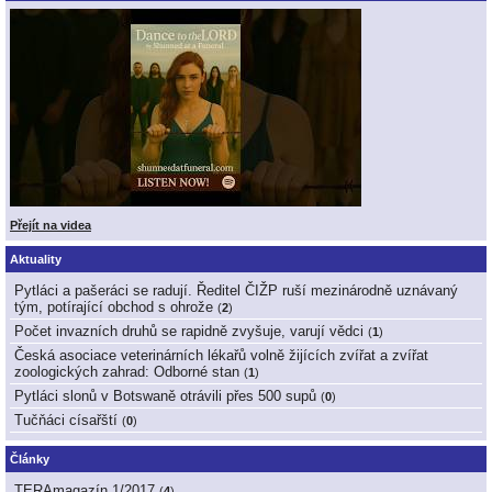
Přejít na videa
Aktuality
Pytláci a pašeráci se radují. Ředitel ČIŽP ruší mezinárodně uznávaný
tým, potírající obchod s ohrože
(
2
)
Počet invazních druhů se rapidně zvyšuje, varují vědci
(
1
)
Česká asociace veterinárních lékařů volně žijících zvířat a zvířat
zoologických zahrad: Odborné stan
(
1
)
Pytláci slonů v Botswaně otrávili přes 500 supů
(
0
)
Tučňáci císařští
(
0
)
Články
TERAmagazín 1/2017
(
4
)