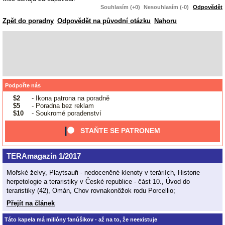
Souhlasím (+0)
Nesouhlasím (-0)
Odpovědět
Zpět do poradny
Odpovědět na původní otázku
Nahoru
Podpořte nás
$2
- Ikona patrona na poradně
$5
- Poradna bez reklam
$10
- Soukromé poradenství
STAŇTE SE PATRONEM
TERAmagazín 1/2017
Mořské želvy, Playtsauři - nedoceněné klenoty v teráriích, Historie
herpetologie a teraristiky v České republice - část 10., Úvod do
teraristiky (42), Omán, Chov rovnakonôžok rodu Porcellio;
Přejít na článek
Táto kapela má milióny fanúšikov - až na to, že neexistuje