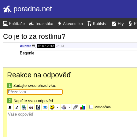
poradna.net
Počítače
Teraristika
Akvaristika
Kutilství
Hry
P
Co je to za rostlinu?
Aurifer
,
15.07.2013
23:13
Begonie
Reakce na odpověď
1
Zadajte svou přezdívku:
2
Napište svou odpověď:
Mimo téma