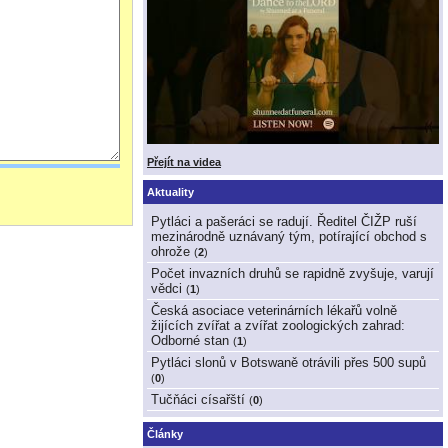
Přejít na videa
Aktuality
Pytláci a pašeráci se radují. Ředitel ČIŽP ruší
mezinárodně uznávaný tým, potírající obchod s
ohrože
(
2
)
Počet invazních druhů se rapidně zvyšuje, varují
vědci
(
1
)
Česká asociace veterinárních lékařů volně
žijících zvířat a zvířat zoologických zahrad:
Odborné stan
(
1
)
Pytláci slonů v Botswaně otrávili přes 500 supů
(
0
)
Tučňáci císařští
(
0
)
Články