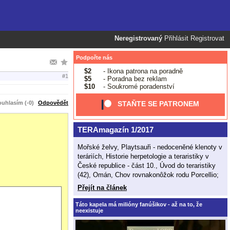
Neregistrovaný
Přihlásit
Registrovat
Podpořte nás
$2
- Ikona patrona na poradně
#1
$5
- Poradna bez reklam
$10
- Soukromé poradenství
uhlasím (-0)
Odpovědět
STAŇTE SE PATRONEM
TERAmagazín 1/2017
Mořské želvy, Playtsauři - nedoceněné klenoty v
teráriích, Historie herpetologie a teraristiky v
České republice - část 10., Úvod do teraristiky
(42), Omán, Chov rovnakonôžok rodu Porcellio;
Přejít na článek
Táto kapela má milióny fanúšikov - až na to, že
neexistuje