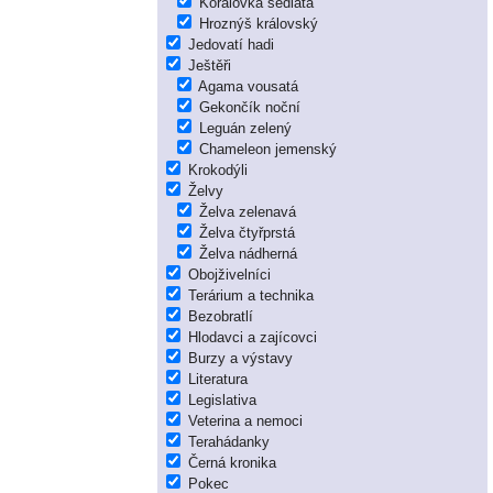
Korálovka sedlatá
Hroznýš královský
Jedovatí hadi
Ještěři
Agama vousatá
Gekončík noční
Leguán zelený
Chameleon jemenský
Krokodýli
Želvy
Želva zelenavá
Želva čtyřprstá
Želva nádherná
Obojživelníci
Terárium a technika
Bezobratlí
Hlodavci a zajícovci
Burzy a výstavy
Literatura
Legislativa
Veterina a nemoci
Terahádanky
Černá kronika
Pokec