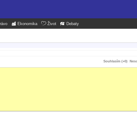
rávo
Ekonomika
Život
Debaty
Souhlasím (+0)
Neso