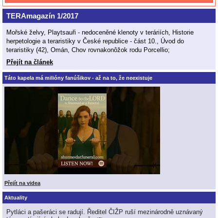
TERAmagazín 1/2017
Mořské želvy, Playtsauři - nedoceněné klenoty v teráriích, Historie
herpetologie a teraristiky v České republice - část 10., Úvod do
teraristiky (42), Omán, Chov rovnakonôžok rodu Porcellio;
Přejít na článek
Táto kapela má milióny fanúšikov - až na to, že neexistuje
Přejít na videa
Aktuality
Pytláci a pašeráci se radují. Ředitel ČIŽP ruší mezinárodně uznávaný