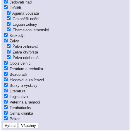
Jedovatí hadi
Ještěři
Agama vousatá
Gekončík noční
Leguán zelený
Chameleon jemenský
Krokodýli
Želvy
Želva zelenavá
Želva čtyřprstá
Želva nádherná
Obojživelníci
Terárium a technika
Bezobratlí
Hlodavci a zajícovci
Burzy a výstavy
Literatura
Legislativa
Veterina a nemoci
Terahádanky
Černá kronika
Pokec