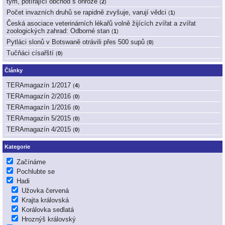
tým, potírající obchod s ohrože
(
2
)
Počet invazních druhů se rapidně zvyšuje, varují vědci
(
1
)
Česká asociace veterinárních lékařů volně žijících zvířat a zvířat
zoologických zahrad: Odborné stan
(
1
)
Pytláci slonů v Botswaně otrávili přes 500 supů
(
0
)
Tučňáci císařští
(
0
)
Články
TERAmagazín 1/2017
(
4
)
TERAmagazín 2/2016
(
0
)
TERAmagazín 1/2016
(
0
)
TERAmagazín 5/2015
(
0
)
TERAmagazín 4/2015
(
0
)
Kategorie
Začínáme
Pochlubte se
Hadi
Užovka červená
Krajta královská
Korálovka sedlatá
Hroznýš královský