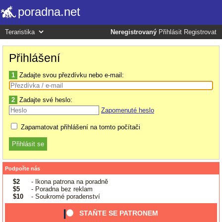
poradna.net
Neregistrovaný
Přihlásit
Registrovat
Přihlášení
1
Zadajte svou přezdívku nebo e-mail:
2
Zadajte své heslo:
Zapomenuté heslo
Zapamatovat přihlášení na tomto počítači
Podpořte nás
$2
- Ikona patrona na poradně
$5
- Poradna bez reklam
$10
- Soukromé poradenství
STAŇTE SE PATRONEM