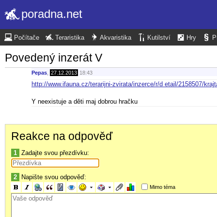
poradna.net
Počítače
Teraristika
Akvaristika
Kutilství
Hry
P
Povedený inzerát V
Pepas
,
27.12.2013
18:43
http://www.ifauna.cz/terarijni-zvirata/inzerce/r/d etail/2158507/kraj
Y neexistuje a děti maj dobrou hračku
Reakce na odpověď
1
Zadajte svou přezdívku:
2
Napište svou odpověď:
Mimo téma