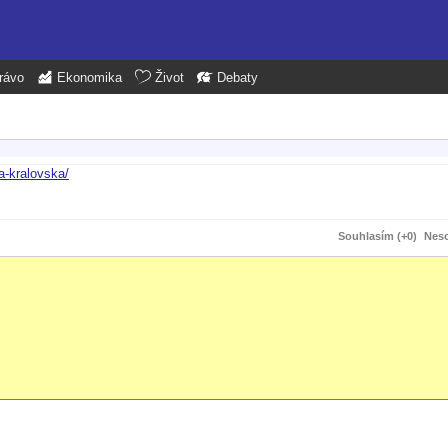
rávo
Ekonomika
Život
Debaty
ta-kralovska/
Souhlasím (+0)
Neso