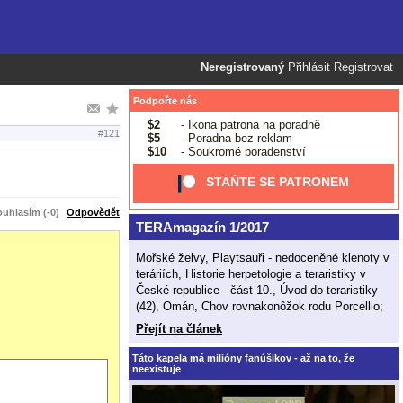
Neregistrovaný
Přihlásit
Registrovat
Podpořte nás
$2
- Ikona patrona na poradně
#121
$5
- Poradna bez reklam
$10
- Soukromé poradenství
STAŇTE SE PATRONEM
uhlasím (-0)
Odpovědět
TERAmagazín 1/2017
Mořské želvy, Playtsauři - nedoceněné klenoty v
teráriích, Historie herpetologie a teraristiky v
České republice - část 10., Úvod do teraristiky
(42), Omán, Chov rovnakonôžok rodu Porcellio;
Přejít na článek
Táto kapela má milióny fanúšikov - až na to, že
neexistuje