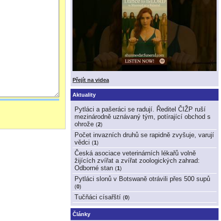
Přejít na videa
Aktuality
Pytláci a pašeráci se radují. Ředitel ČIŽP ruší
mezinárodně uznávaný tým, potírající obchod s
ohrože
(
2
)
Počet invazních druhů se rapidně zvyšuje, varují
vědci
(
1
)
Česká asociace veterinárních lékařů volně
žijících zvířat a zvířat zoologických zahrad:
Odborné stan
(
1
)
Pytláci slonů v Botswaně otrávili přes 500 supů
(
0
)
Tučňáci císařští
(
0
)
Články