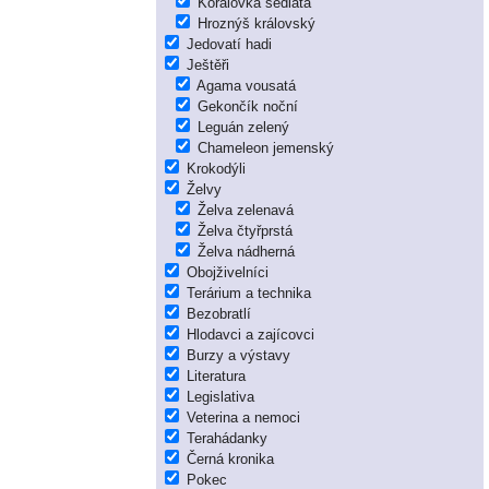
Korálovka sedlatá
Hroznýš královský
Jedovatí hadi
Ještěři
Agama vousatá
Gekončík noční
Leguán zelený
Chameleon jemenský
Krokodýli
Želvy
Želva zelenavá
Želva čtyřprstá
Želva nádherná
Obojživelníci
Terárium a technika
Bezobratlí
Hlodavci a zajícovci
Burzy a výstavy
Literatura
Legislativa
Veterina a nemoci
Terahádanky
Černá kronika
Pokec