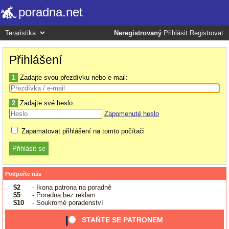
poradna.net
Neregistrovaný
Přihlásit
Registrovat
Přihlášení
1
Zadajte svou přezdívku nebo e-mail:
2
Zadajte své heslo:
Zapomenuté heslo
Zapamatovat přihlášení na tomto počítači
Podpořte nás
$2
- Ikona patrona na poradně
$5
- Poradna bez reklam
$10
- Soukromé poradenství
STAŇTE SE PATRONEM