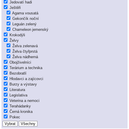
Jedovatí hadi
Ještěři
Agama vousatá
Gekončík noční
Leguán zelený
Chameleon jemenský
Krokodýli
Želvy
Želva zelenavá
Želva čtyřprstá
Želva nádherná
Obojživelníci
Terárium a technika
Bezobratlí
Hlodavci a zajícovci
Burzy a výstavy
Literatura
Legislativa
Veterina a nemoci
Terahádanky
Černá kronika
Pokec