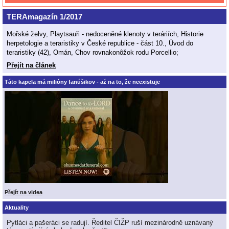
TERAmagazín 1/2017
Mořské želvy, Playtsauři - nedoceněné klenoty v teráriích, Historie
herpetologie a teraristiky v České republice - část 10., Úvod do
teraristiky (42), Omán, Chov rovnakonôžok rodu Porcellio;
Přejít na článek
Táto kapela má milióny fanúšikov - až na to, že neexistuje
Přejít na videa
Aktuality
Pytláci a pašeráci se radují. Ředitel ČIŽP ruší mezinárodně uznávaný