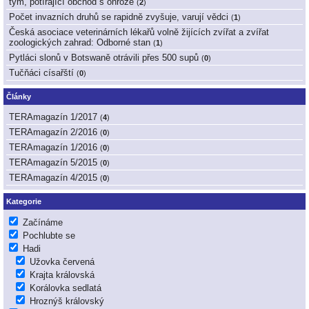
tým, potírající obchod s ohrože
(
2
)
Počet invazních druhů se rapidně zvyšuje, varují vědci
(
1
)
Česká asociace veterinárních lékařů volně žijících zvířat a zvířat
zoologických zahrad: Odborné stan
(
1
)
Pytláci slonů v Botswaně otrávili přes 500 supů
(
0
)
Tučňáci císařští
(
0
)
Články
TERAmagazín 1/2017
(
4
)
TERAmagazín 2/2016
(
0
)
TERAmagazín 1/2016
(
0
)
TERAmagazín 5/2015
(
0
)
TERAmagazín 4/2015
(
0
)
Kategorie
Začínáme
Pochlubte se
Hadi
Užovka červená
Krajta královská
Korálovka sedlatá
Hroznýš královský