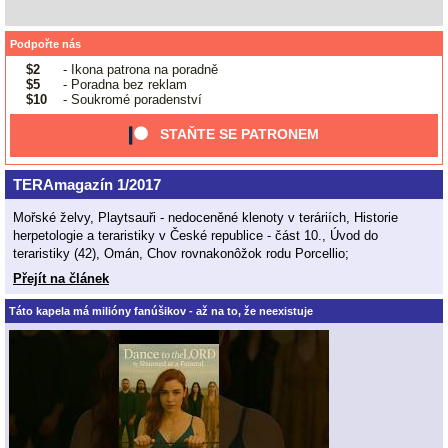
Podpořte nás
$2
- Ikona patrona na poradně
$5
- Poradna bez reklam
$10
- Soukromé poradenství
STAŇTE SE PATRONEM
TERAmagazín 1/2017
Mořské želvy, Playtsauři - nedoceněné klenoty v teráriích, Historie
herpetologie a teraristiky v České republice - část 10., Úvod do
teraristiky (42), Omán, Chov rovnakonôžok rodu Porcellio;
Přejít na článek
Táto kapela má milióny fanúšikov - až na to, že neexistuje