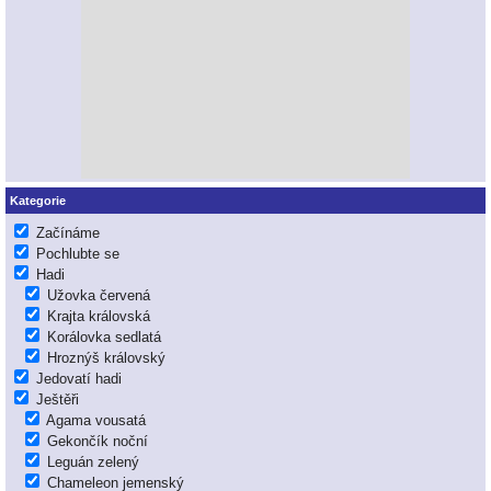
Kategorie
Začínáme
Pochlubte se
Hadi
Užovka červená
Krajta královská
Korálovka sedlatá
Hroznýš královský
Jedovatí hadi
Ještěři
Agama vousatá
Gekončík noční
Leguán zelený
Chameleon jemenský