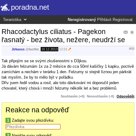
poradna.net
Neregistrovaný
Přihlásit
Registrovat
Rhacodactylus ciliatus - Pagekon
řasnatý - bez života, nežere, neudrží se
#68
Jirkasss
@
lucifer
,
10.12.2013
12:01
Tak připojím se se svými zkušenostmi s D3jkou.
Já dávám felzumám 1x za 2 měsíce do cca 50ml kašičky 1 kapku, poctivě
zamíchám a nechám v terárku 1 den. Felzumy si stejně líznou jen párkrát
tak myslím, že by to mělo být v pořádku.
Dřív jsem ředil vodou a rosil, ale toto dávkování mi doporučil jeden
chovatel, který chová i množí felzumy několik let a bez problémů.
Souhlasím (+0)
Nesouhlasím (-0)
Odpovědět
Reakce na odpověď
1
Zadajte svou přezdívku:
2
Napište svou odpověď: