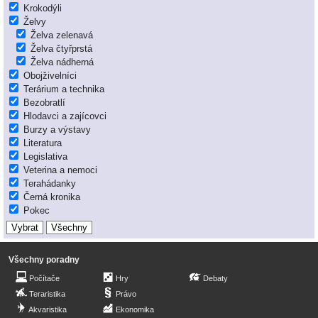
Krokodýli
Želvy
Želva zelenavá
Želva čtyřprstá
Želva nádherná
Obojživelníci
Terárium a technika
Bezobratlí
Hlodavci a zajícovci
Burzy a výstavy
Literatura
Legislativa
Veterina a nemoci
Terahádanky
Černá kronika
Pokec
Všechny poradny
Počítače
Hry
Debaty
Teraristika
Právo
Akvaristika
Ekonomika