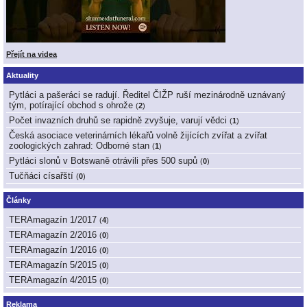
Přejít na videa
Aktuality
Pytláci a pašeráci se radují. Ředitel ČIŽP ruší mezinárodně uznávaný
tým, potírající obchod s ohrože
(
2
)
Počet invazních druhů se rapidně zvyšuje, varují vědci
(
1
)
Česká asociace veterinárních lékařů volně žijících zvířat a zvířat
zoologických zahrad: Odborné stan
(
1
)
Pytláci slonů v Botswaně otrávili přes 500 supů
(
0
)
Tučňáci císařští
(
0
)
Články
TERAmagazín 1/2017
(
4
)
TERAmagazín 2/2016
(
0
)
TERAmagazín 1/2016
(
0
)
TERAmagazín 5/2015
(
0
)
TERAmagazín 4/2015
(
0
)
Reklama