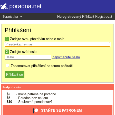
poradna.net
Neregistrovaný
Přihlásit
Registrovat
Přihlášení
1
Zadajte svou přezdívku nebo e-mail:
2
Zadajte své heslo:
Zapomenuté heslo
Zapamatovat přihlášení na tomto počítači
Podpořte nás
$2
- Ikona patrona na poradně
$5
- Poradna bez reklam
$10
- Soukromé poradenství
STAŇTE SE PATRONEM