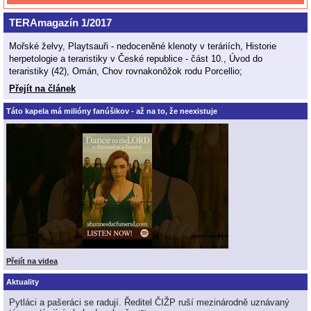
TERAmagazín 1/2017
Mořské želvy, Playtsauři - nedoceněné klenoty v teráriích, Historie
herpetologie a teraristiky v České republice - část 10., Úvod do
teraristiky (42), Omán, Chov rovnakonôžok rodu Porcellio;
Přejít na článek
Táto kapela má milióny fanúšikov - až na to, že neexistuje
Přejít na videa
Aktuality
Pytláci a pašeráci se radují. Ředitel ČIŽP ruší mezinárodně uznávaný