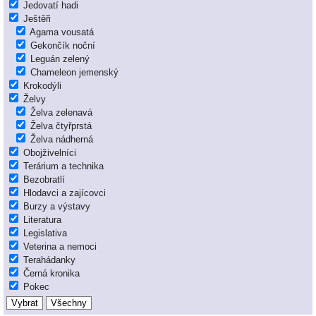
Jedovatí hadi
Ještěři
Agama vousatá
Gekončík noční
Leguán zelený
Chameleon jemenský
Krokodýli
Želvy
Želva zelenavá
Želva čtyřprstá
Želva nádherná
Obojživelníci
Terárium a technika
Bezobratlí
Hlodavci a zajícovci
Burzy a výstavy
Literatura
Legislativa
Veterina a nemoci
Terahádanky
Černá kronika
Pokec