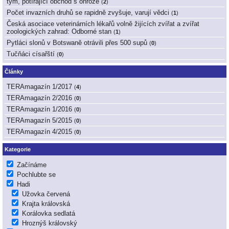
tým, potírající obchod s ohrože
(
2
)
Počet invazních druhů se rapidně zvyšuje, varují vědci
(
1
)
Česká asociace veterinárních lékařů volně žijících zvířat a zvířat
zoologických zahrad: Odborné stan
(
1
)
Pytláci slonů v Botswaně otrávili přes 500 supů
(
0
)
Tučňáci císařští
(
0
)
Články
TERAmagazín 1/2017
(
4
)
TERAmagazín 2/2016
(
0
)
TERAmagazín 1/2016
(
0
)
TERAmagazín 5/2015
(
0
)
TERAmagazín 4/2015
(
0
)
Kategorie
Začínáme
Pochlubte se
Hadi
Užovka červená
Krajta královská
Korálovka sedlatá
Hroznýš královský