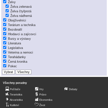
Želvy
Želva zelenavá
Želva čtyřprstá
Želva nádherná
Obojživelníci
Terárium a technika
Bezobratlí
Hlodavci a zajícovci
Burzy a výstavy
Literatura
Legislativa
Veterina a nemoci
Terahádanky
Černá kronika
Pokec
Všechny poradny
Počítače
Hry
Debaty
Teraristika
Právo
Akvaristika
Ekonomika
Kutilství
Život