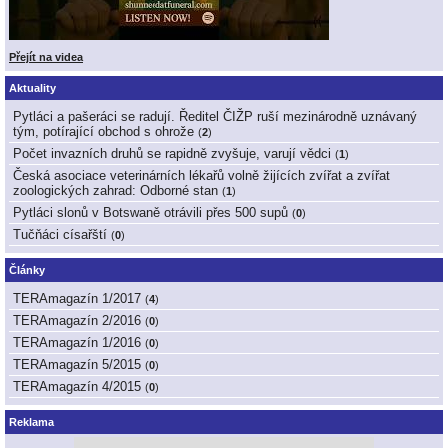
Přejít na videa
Aktuality
Pytláci a pašeráci se radují. Ředitel ČIŽP ruší mezinárodně uznávaný
tým, potírající obchod s ohrože
(
2
)
Počet invazních druhů se rapidně zvyšuje, varují vědci
(
1
)
Česká asociace veterinárních lékařů volně žijících zvířat a zvířat
zoologických zahrad: Odborné stan
(
1
)
Pytláci slonů v Botswaně otrávili přes 500 supů
(
0
)
Tučňáci císařští
(
0
)
Články
TERAmagazín 1/2017
(
4
)
TERAmagazín 2/2016
(
0
)
TERAmagazín 1/2016
(
0
)
TERAmagazín 5/2015
(
0
)
TERAmagazín 4/2015
(
0
)
Reklama