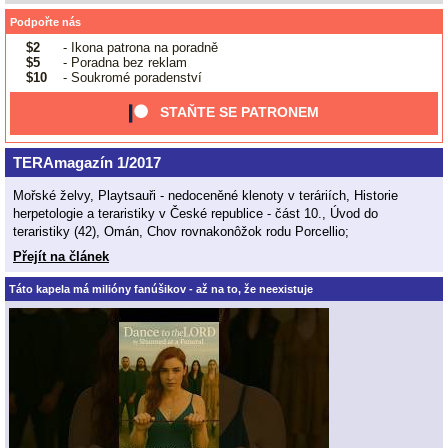
Podpořte nás
$2
- Ikona patrona na poradně
$5
- Poradna bez reklam
$10
- Soukromé poradenství
STAŇTE SE PATRONEM
TERAmagazín 1/2017
Mořské želvy, Playtsauři - nedoceněné klenoty v teráriích, Historie
herpetologie a teraristiky v České republice - část 10., Úvod do
teraristiky (42), Omán, Chov rovnakonôžok rodu Porcellio;
Přejít na článek
Táto kapela má milióny fanúšikov - až na to, že neexistuje