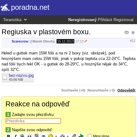
poradna.net
Neregistrovaný
Přihlásit
Registrovat
Regiuska v plastovém boxu.
#12
Scarecrow
@
Marek Dlouhý
,
15.12.2013
17:13
Heleď u guttek mam 15W fólii a na ní 2 boxy (viz. obrázek), pod
hroznýšem mam celou 15W fólii, jinak v pokoji teplota cca 22-24°C. Teplota
nad fólií bych řekl OK - u guttek do 28-29°C, u hroznýše nějak do 34°C,
spíš 32°C.
bez-nazvu.jpg
43.66 KiB
Souhlasím (+0)
Nesouhlasím (-0)
Odpovědět
Reakce na odpověď
1
Zadajte svou přezdívku:
2
Napište svou odpověď:
Mimo téma