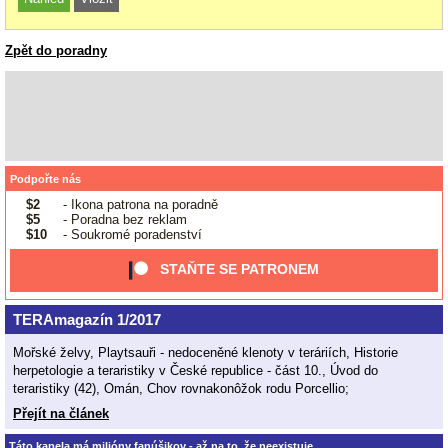
Zpět do poradny
Podpořte nás
$2
- Ikona patrona na poradně
$5
- Poradna bez reklam
$10
- Soukromé poradenství
STAŇTE SE PATRONEM
TERAmagazín 1/2017
Mořské želvy, Playtsauři - nedoceněné klenoty v teráriích, Historie
herpetologie a teraristiky v České republice - část 10., Úvod do
teraristiky (42), Omán, Chov rovnakonôžok rodu Porcellio;
Přejít na článek
Táto kapela má milióny fanúšikov - až na to, že neexistuje