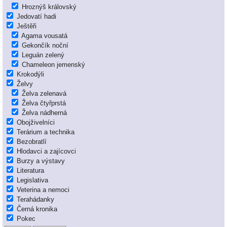
Hroznýš královský
Jedovatí hadi
Ještěři
Agama vousatá
Gekončík noční
Leguán zelený
Chameleon jemenský
Krokodýli
Želvy
Želva zelenavá
Želva čtyřprstá
Želva nádherná
Obojživelníci
Terárium a technika
Bezobratlí
Hlodavci a zajícovci
Burzy a výstavy
Literatura
Legislativa
Veterina a nemoci
Terahádanky
Černá kronika
Pokec