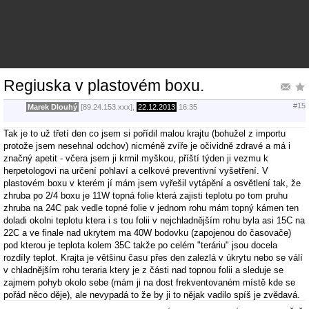
Regiuska v plastovém boxu.
#15
Marek Dlouhý
[89.24.153.xxx],
22.12.2013
16:35
Tak je to už třetí den co jsem si pořídil malou krajtu (bohužel z importu
protože jsem nesehnal odchov) nicméně zvíře je očividně zdravé a má i
značný apetit - včera jsem ji krmil myškou, příští týden ji vezmu k
herpetologovi na určení pohlaví a celkové preventivní vyšetření. V
plastovém boxu v kterém jí mám jsem vyřešil vytápění a osvětlení tak, že
zhruba po 2/4 boxu je 11W topná folie která zajisti teplotu po tom pruhu
zhruba na 24C pak vedle topné folie v jednom rohu mám topný kámen ten
doladi okolni teplotu ktera i s tou folii v nejchladnějším rohu byla asi 15C na
22C a ve finale nad ukrytem ma 40W bodovku (zapojenou do časovače)
pod kterou je teplota kolem 35C takže po celém "teráriu" jsou docela
rozdíly teplot. Krajta je většinu času přes den zalezlá v úkrytu nebo se válí
v chladnějším rohu teraria ktery je z části nad topnou folii a sleduje se
zajmem pohyb okolo sebe (mám ji na dost frekventovaném místě kde se
pořád něco děje), ale nevypadá to že by ji to nějak vadilo spíš je zvědavá.
Zhruba po 8-mé hodině večerní se probouzí a všemožně štrachá a