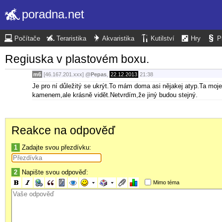
poradna.net
Počítače
Teraristika
Akvaristika
Kutilství
Hry
P
Regiuska v plastovém boxu.
m6
[46.167.201.xxx]
@
Pepas
,
22.12.2013
21:38
Je pro ní důležitý se ukrýt.To mám doma asi nějakej atyp.Ta moje
kamenem,ale krásně vidět.Netvrdím,že jiný budou stejný.
Reakce na odpověď
1
Zadajte svou přezdívku:
2
Napište svou odpověď:
Mimo téma