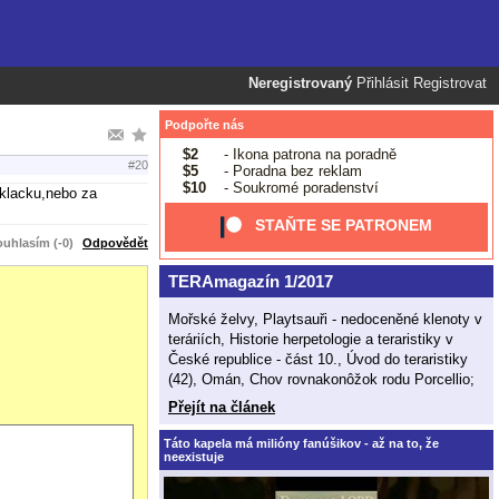
Neregistrovaný
Přihlásit
Registrovat
Podpořte nás
$2
- Ikona patrona na poradně
#20
$5
- Poradna bez reklam
$10
- Soukromé poradenství
 klacku,nebo za
STAŇTE SE PATRONEM
uhlasím (-0)
Odpovědět
TERAmagazín 1/2017
Mořské želvy, Playtsauři - nedoceněné klenoty v
teráriích, Historie herpetologie a teraristiky v
České republice - část 10., Úvod do teraristiky
(42), Omán, Chov rovnakonôžok rodu Porcellio;
Přejít na článek
Táto kapela má milióny fanúšikov - až na to, že
neexistuje