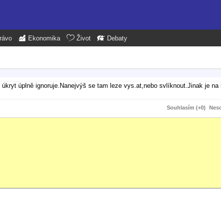
rávo
Ekonomika
Život
Debaty
 úkryt úplně ignoruje.Nanejvýš se tam leze vys.at,nebo svlíknout.Jinak je na
Souhlasím (+0)
Neso