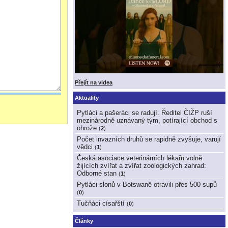
Přejít na videa
Aktuality
Pytláci a pašeráci se radují. Ředitel ČIŽP ruší
mezinárodně uznávaný tým, potírající obchod s
ohrože
(
2
)
Počet invazních druhů se rapidně zvyšuje, varují
vědci
(
1
)
Česká asociace veterinárních lékařů volně
žijících zvířat a zvířat zoologických zahrad:
Odborné stan
(
1
)
Pytláci slonů v Botswaně otrávili přes 500 supů
(
0
)
Tučňáci císařští
(
0
)
Články