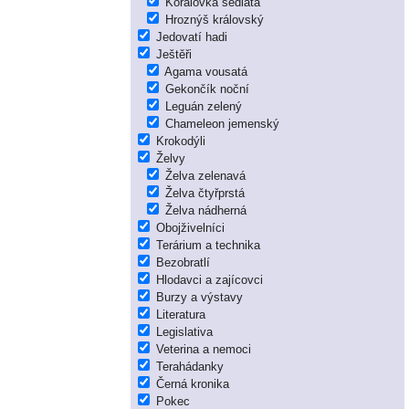
Korálovka sedlatá
Hroznýš královský
Jedovatí hadi
Ještěři
Agama vousatá
Gekončík noční
Leguán zelený
Chameleon jemenský
Krokodýli
Želvy
Želva zelenavá
Želva čtyřprstá
Želva nádherná
Obojživelníci
Terárium a technika
Bezobratlí
Hlodavci a zajícovci
Burzy a výstavy
Literatura
Legislativa
Veterina a nemoci
Terahádanky
Černá kronika
Pokec