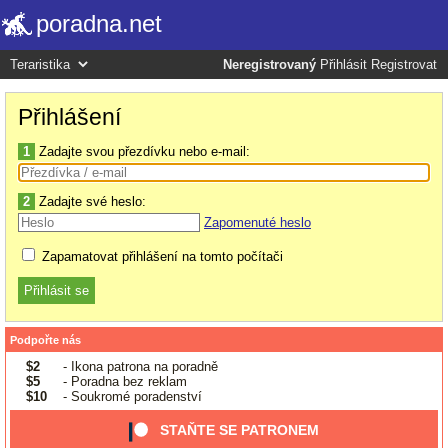
poradna.net
Neregistrovaný
Přihlásit
Registrovat
Přihlášení
1
Zadajte svou přezdívku nebo e-mail:
2
Zadajte své heslo:
Zapomenuté heslo
Zapamatovat přihlášení na tomto počítači
Podpořte nás
$2
- Ikona patrona na poradně
$5
- Poradna bez reklam
$10
- Soukromé poradenství
STAŇTE SE PATRONEM