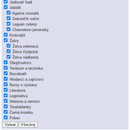
Jedovatí hadi
Ještěři
Agama vousatá
Gekončík noční
Leguán zelený
Chameleon jemenský
Krokodýli
Želvy
Želva zelenavá
Želva čtyřprstá
Želva nádherná
Obojživelníci
Terárium a technika
Bezobratlí
Hlodavci a zajícovci
Burzy a výstavy
Literatura
Legislativa
Veterina a nemoci
Terahádanky
Černá kronika
Pokec