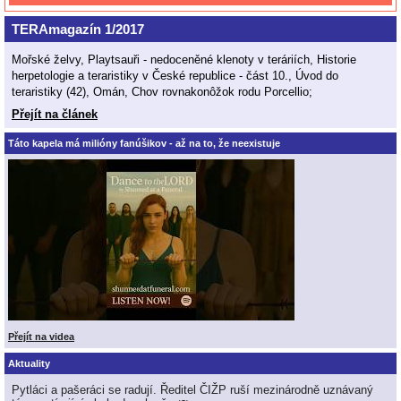
TERAmagazín 1/2017
Mořské želvy, Playtsauři - nedoceněné klenoty v teráriích, Historie
herpetologie a teraristiky v České republice - část 10., Úvod do
teraristiky (42), Omán, Chov rovnakonôžok rodu Porcellio;
Přejít na článek
Táto kapela má milióny fanúšikov - až na to, že neexistuje
Přejít na videa
Aktuality
Pytláci a pašeráci se radují. Ředitel ČIŽP ruší mezinárodně uznávaný