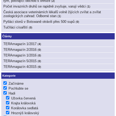
tým, potírající obchod s ohrože
(
2
)
Počet invazních druhů se rapidně zvyšuje, varují vědci
(
1
)
Česká asociace veterinárních lékařů volně žijících zvířat a zvířat
zoologických zahrad: Odborné stan
(
1
)
Pytláci slonů v Botswaně otrávili přes 500 supů
(
0
)
Tučňáci císařští
(
0
)
Články
TERAmagazín 1/2017
(
4
)
TERAmagazín 2/2016
(
0
)
TERAmagazín 1/2016
(
0
)
TERAmagazín 5/2015
(
0
)
TERAmagazín 4/2015
(
0
)
Kategorie
Začínáme
Pochlubte se
Hadi
Užovka červená
Krajta královská
Korálovka sedlatá
Hroznýš královský