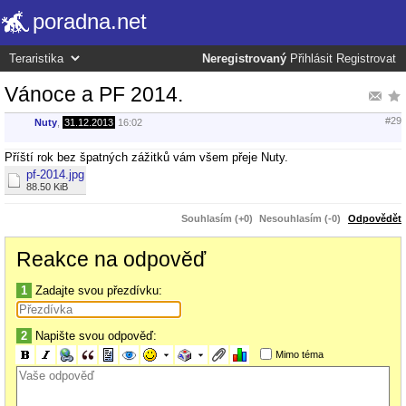
poradna.net
Neregistrovaný
Přihlásit
Registrovat
Vánoce a PF 2014.
#29
Nuty
,
31.12.2013
16:02
Příští rok bez špatných zážitků vám všem přeje Nuty.
pf-2014.jpg
88.50 KiB
Souhlasím (+0)
Nesouhlasím (-0)
Odpovědět
Reakce na odpověď
1
Zadajte svou přezdívku:
2
Napište svou odpověď:
Mimo téma