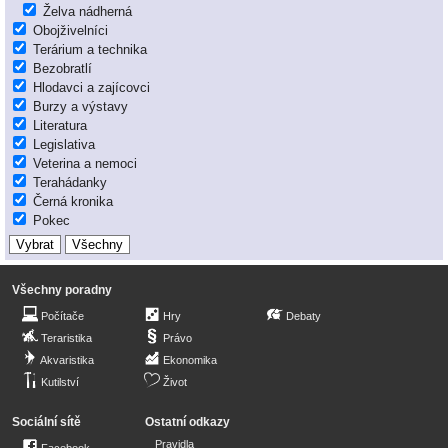
Želva nádherná
Obojživelníci
Terárium a technika
Bezobratlí
Hlodavci a zajícovci
Burzy a výstavy
Literatura
Legislativa
Veterina a nemoci
Terahádanky
Černá kronika
Pokec
Všechny poradny
Počítače
Hry
Debaty
Teraristika
Právo
Akvaristika
Ekonomika
Kutilství
Život
Sociální sítě
Ostatní odkazy
Pravidla