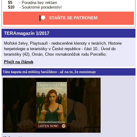
$5
- Poradna bez reklam
$10
- Soukromé poradenství
STAŇTE SE PATRONEM
TERAmagazín 1/2017
Mořské želvy, Playtsauři - nedoceněné klenoty v teráriích, Historie
herpetologie a teraristiky v České republice - část 10., Úvod do
teraristiky (42), Omán, Chov rovnakonôžok rodu Porcellio;
Přejít na článek
Táto kapela má milióny fanúšikov - až na to, že neexistuje