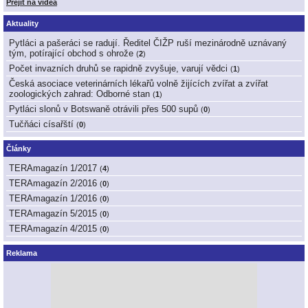
Přejít na videa
Aktuality
Pytláci a pašeráci se radují. Ředitel ČIŽP ruší mezinárodně uznávaný
tým, potírající obchod s ohrože
(
2
)
Počet invazních druhů se rapidně zvyšuje, varují vědci
(
1
)
Česká asociace veterinárních lékařů volně žijících zvířat a zvířat
zoologických zahrad: Odborné stan
(
1
)
Pytláci slonů v Botswaně otrávili přes 500 supů
(
0
)
Tučňáci císařští
(
0
)
Články
TERAmagazín 1/2017
(
4
)
TERAmagazín 2/2016
(
0
)
TERAmagazín 1/2016
(
0
)
TERAmagazín 5/2015
(
0
)
TERAmagazín 4/2015
(
0
)
Reklama