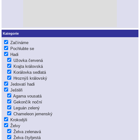
Kategorie
Začínáme
Pochlubte se
Hadi
Užovka červená
Krajta královská
Korálovka sedlatá
Hroznýš královský
Jedovatí hadi
Ještěři
Agama vousatá
Gekončík noční
Leguán zelený
Chameleon jemenský
Krokodýli
Želvy
Želva zelenavá
Želva čtyřprstá