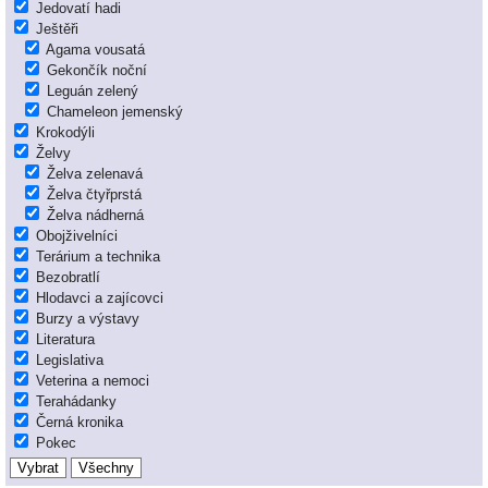
Jedovatí hadi
Ještěři
Agama vousatá
Gekončík noční
Leguán zelený
Chameleon jemenský
Krokodýli
Želvy
Želva zelenavá
Želva čtyřprstá
Želva nádherná
Obojživelníci
Terárium a technika
Bezobratlí
Hlodavci a zajícovci
Burzy a výstavy
Literatura
Legislativa
Veterina a nemoci
Terahádanky
Černá kronika
Pokec