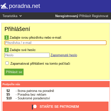
poradna.net
Neregistrovaný
Přihlásit
Registrovat
Přihlášení
1
Zadajte svou přezdívku nebo e-mail:
2
Zadajte své heslo:
Zapomenuté heslo
Zapamatovat přihlášení na tomto počítači
Podpořte nás
$2
- Ikona patrona na poradně
$5
- Poradna bez reklam
$10
- Soukromé poradenství
STAŇTE SE PATRONEM