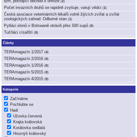
tým, potírající obchod s ohrože
(
2
)
Počet invazních druhů se rapidně zvyšuje, varují vědci
(
1
)
Česká asociace veterinárních lékařů volně žijících zvířat a zvířat
zoologických zahrad: Odborné stan
(
1
)
Pytláci slonů v Botswaně otrávili přes 500 supů
(
0
)
Tučňáci císařští
(
0
)
Články
TERAmagazín 1/2017
(
4
)
TERAmagazín 2/2016
(
0
)
TERAmagazín 1/2016
(
0
)
TERAmagazín 5/2015
(
0
)
TERAmagazín 4/2015
(
0
)
Kategorie
Začínáme
Pochlubte se
Hadi
Užovka červená
Krajta královská
Korálovka sedlatá
Hroznýš královský