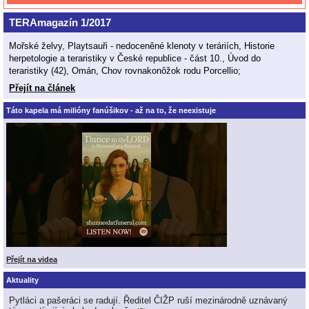
TERAmagazín 1/2017
Mořské želvy, Playtsauři - nedoceněné klenoty v teráriích, Historie
herpetologie a teraristiky v České republice - část 10., Úvod do
teraristiky (42), Omán, Chov rovnakonôžok rodu Porcellio;
Přejít na článek
Táto kapela má milióny fanúšikov - až na to, že neexistuje
Přejít na videa
Aktuality
Pytláci a pašeráci se radují. Ředitel ČIŽP ruší mezinárodně uznávaný