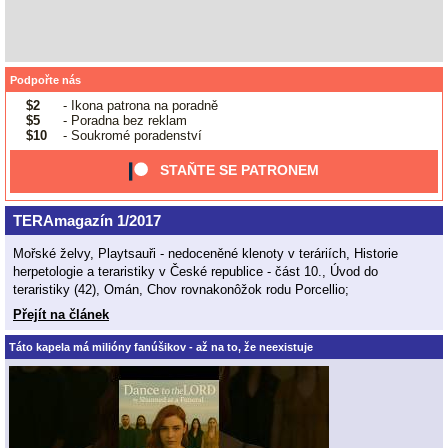
Podpořte nás
$2
- Ikona patrona na poradně
$5
- Poradna bez reklam
$10
- Soukromé poradenství
STAŇTE SE PATRONEM
TERAmagazín 1/2017
Mořské želvy, Playtsauři - nedoceněné klenoty v teráriích, Historie
herpetologie a teraristiky v České republice - část 10., Úvod do
teraristiky (42), Omán, Chov rovnakonôžok rodu Porcellio;
Přejít na článek
Táto kapela má milióny fanúšikov - až na to, že neexistuje