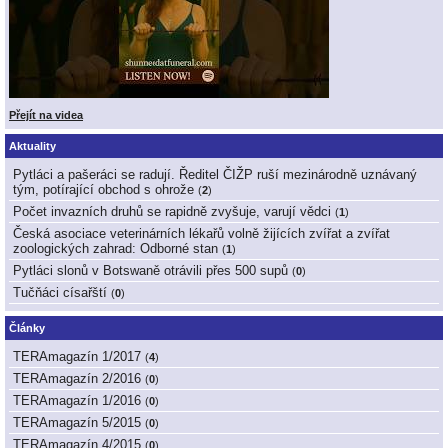
Přejít na videa
Aktuality
Pytláci a pašeráci se radují. Ředitel ČIŽP ruší mezinárodně uznávaný
tým, potírající obchod s ohrože
(
2
)
Počet invazních druhů se rapidně zvyšuje, varují vědci
(
1
)
Česká asociace veterinárních lékařů volně žijících zvířat a zvířat
zoologických zahrad: Odborné stan
(
1
)
Pytláci slonů v Botswaně otrávili přes 500 supů
(
0
)
Tučňáci císařští
(
0
)
Články
TERAmagazín 1/2017
(
4
)
TERAmagazín 2/2016
(
0
)
TERAmagazín 1/2016
(
0
)
TERAmagazín 5/2015
(
0
)
TERAmagazín 4/2015
(
0
)