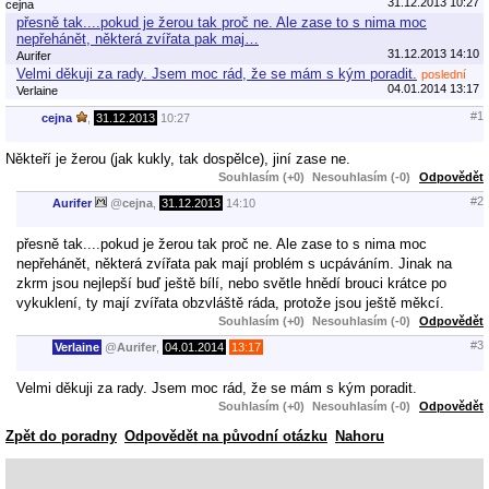
31.12.2013 10:27
cejna
přesně tak....pokud je žerou tak proč ne. Ale zase to s nima moc
nepřehánět, některá zvířata pak maj…
31.12.2013 14:10
Aurifer
Velmi děkuji za rady. Jsem moc rád, že se mám s kým poradit.
poslední
04.01.2014 13:17
Verlaine
#1
cejna
,
31.12.2013
10:27
Někteří je žerou (jak kukly, tak dospělce), jiní zase ne.
Souhlasím (+0)
Nesouhlasím (-0)
Odpovědět
#2
Aurifer
@
cejna
,
31.12.2013
14:10
přesně tak....pokud je žerou tak proč ne. Ale zase to s nima moc
nepřehánět, některá zvířata pak mají problém s ucpáváním. Jinak na
zkrm jsou nejlepší buď ještě bílí, nebo světle hnědí brouci krátce po
vykuklení, ty mají zvířata obzvláště ráda, protože jsou ještě měkcí.
Souhlasím (+0)
Nesouhlasím (-0)
Odpovědět
#3
Verlaine
@
Aurifer
,
04.01.2014
13:17
Velmi děkuji za rady. Jsem moc rád, že se mám s kým poradit.
Souhlasím (+0)
Nesouhlasím (-0)
Odpovědět
Zpět do poradny
Odpovědět na původní otázku
Nahoru