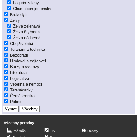
Leguán zelený
Chameleon jemenský
Krokodýli
Želvy
Želva zelenavá
Želva čtyřprstá
Želva nádherná
Obojživelníci
Terárium a technika
Bezobratlí
Hlodavci a zajícovci
Burzy a výstavy
Literatura
Legislativa
Veterina a nemoci
Terahádanky
Černá kronika
Pokec
Všechny poradny
Počítače
Hry
Debaty