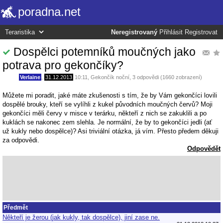
poradna.net
Neregistrovaný
Přihlásit
Registrovat
Dospělci potemníků moučných jako
potrava pro gekončíky?
Verlaine
,
31.12.2013
10:11
,
Gekončík noční
, 3 odpovědi (1660 zobrazení)
Můžete mi poradit, jaké máte zkušenosti s tím, že by Vám gekončíci lovili
dospělé brouky, kteří se vylíhli z kukel původních moučných červů? Moji
gekončíci měli červy v misce v terárku, někteří z nich se zakuklili a po
kuklách se nakonec zem slehla. Je normální, že by to gekončíci jedli (ať
už kukly nebo dospělce)? Asi triviální otázka, já vím. Přesto předem děkuji
za odpovědi.
Odpovědět
Předmět
Někteří je žerou (jak kukly, tak dospělce), jiní zase ne.