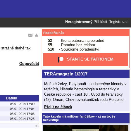
Neregistrovaný
Přihlásit
Registrovat
Podpořte nás
$2
- Ikona patrona na poradně
$5
- Poradna bez reklam
 strašně drahé tak
$10
- Soukromé poradenství
STAŇTE SE PATRONEM
Odpovědět
TERAmagazín 1/2017
Mořské želvy, Playtsauři - nedoceněné klenoty v
teráriích, Historie herpetologie a teraristiky v
České republice - část 10., Úvod do teraristiky
Datum
(42), Omán, Chov rovnakonôžok rodu Porcellio;
05.01.2014 17:00
Přejít na článek
05.01.2014 17:04
05.01.2014 17:06
Táto kapela má milióny fanúšikov - až na to, že
05.01.2014 17:25
neexistuje
#1