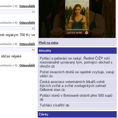
uhlasím (-0)
Odpovědět
#2
uhlasím (-0)
Odpovědět
#3
roti nejakym 700 Kc ve
Přejít na videa
uhlasím (-0)
Odpovědět
#4
Aktuality
n občas nějaké
Pytláci a pašeráci se radují. Ředitel ČIŽP ruší
mezinárodně uznávaný tým, potírající obchod s
uhlasím (-0)
Odpovědět
ohrože
(
2
)
Počet invazních druhů se rapidně zvyšuje, varují
vědci
(
1
)
Česká asociace veterinárních lékařů volně
žijících zvířat a zvířat zoologických zahrad:
Odborné stan
(
1
)
Pytláci slonů v Botswaně otrávili přes 500 supů
(
0
)
Tučňáci císařští
(
0
)
Články