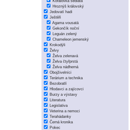
Korálovka sedlatá
Hroznýš královský
Jedovatí hadi
Ještěři
Agama vousatá
Gekončík noční
Leguán zelený
Chameleon jemenský
Krokodýli
Želvy
Želva zelenavá
Želva čtyřprstá
Želva nádherná
Obojživelníci
Terárium a technika
Bezobratlí
Hlodavci a zajícovci
Burzy a výstavy
Literatura
Legislativa
Veterina a nemoci
Terahádanky
Černá kronika
Pokec