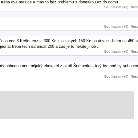
lo treba dva mesice a mas to bez problemu s donaskou az do domu ..
Souhlasím (+0)
Neso
Souhlasím (+0)
Neso
 Cena cca 3 Kc/ks,coz je 300 Kc + nejakych 150 Kc postovne. Jsem na 450 p
ednat treba tech sarancat 200 a zas je to nekde jinde ..
Souhlasím (+0)
Neso
li tady náhodou není nějaký chovatel z okolí Šumperka který by mně by schope
Souhlasím (+0)
Neso