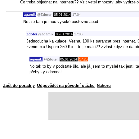
Co treba objednat na internetu?? Vzit vetsi mnozstvi,aby vydrze
agamik
@
Zdoter
,
05.01.2014
17:04
No ale tam je moc vysoké poštovné apod.
Zdoter
@
agamik
,
05.01.2014
17:06
Jednoducha kalkulace. Vezmu 100 ks sarancat pres internet.
zverimexu.Uspora 250 Kc .. to je malo?? Zvlast kdyz se da obj
agamik
@
Zdoter
,
05.01.2014
17:25
No tak to by v podstatě šlo, ale já jsem to myslel tak jest
přebytky odprodat.
Zpět do poradny
Odpovědět na původní otázku
Nahoru