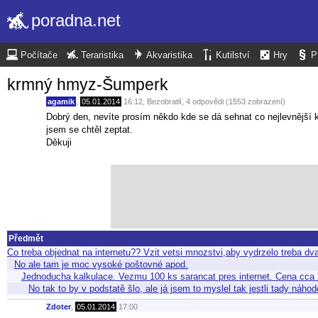
poradna.net
Počítače
Teraristika
Akvaristika
Kutilství
Hry
P
krmný hmyz-Šumperk
agamik
,
05.01.2014
16:12
,
Bezobratlí
, 4 odpovědi (1553 zobrazení)
Dobrý den, nevíte prosím někdo kde se dá sehnat co nejlevnější 
jsem se chtěl zeptat.
Děkuji
Předmět
Co treba objednat na internetu?? Vzit vetsi mnozstvi,aby vydrzelo treba 
No ale tam je moc vysoké poštovné apod.
Jednoducha kalkulace. Vezmu 100 ks sarancat pres internet. Cena cca
No tak to by v podstatě šlo, ale já jsem to myslel tak jestli tady náh
Zdoter
,
05.01.2014
17:00