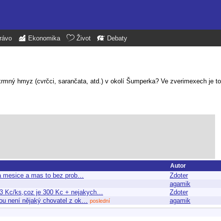
rávo
Ekonomika
Život
Debaty
krmný hmyz (cvrčci, sarančata, atd.) v okolí Šumperka? Ve zverimexech je to
Autor
dva mesice a mas to bez prob…
Zdoter
agamik
 3 Kc/ks,coz je 300 Kc + nejakych…
Zdoter
odou není nějaký chovatel z ok…
agamik
poslední