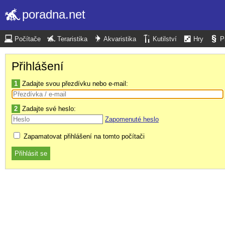
poradna.net
Počítače
Teraristika
Akvaristika
Kutilství
Hry
P
Přihlášení
1
Zadajte svou přezdívku nebo e-mail:
2
Zadajte své heslo:
Zapomenuté heslo
Zapamatovat přihlášení na tomto počítači