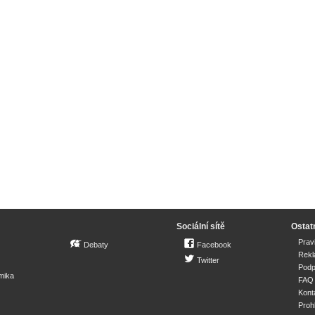
Sociální sítě
Ostat
Prav
Debaty
Facebook
Rek
Twitter
Podp
mika
FAQ
Kont
Proh