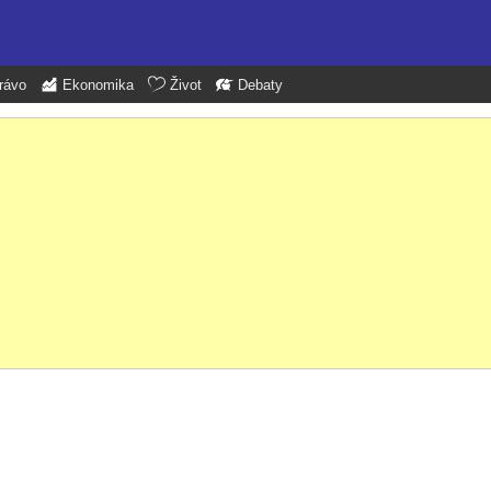
rávo
Ekonomika
Život
Debaty