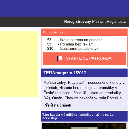
Neregistrovaný
Přihlásit
Registrovat
Podpořte nás
$2
- Ikona patrona na poradně
$5
- Poradna bez reklam
$10
- Soukromé poradenství
STAŇTE SE PATRONEM
TERAmagazín 1/2017
Mořské želvy, Playtsauři - nedoceněné klenoty v
teráriích, Historie herpetologie a teraristiky v
České republice - část 10., Úvod do teraristiky
(42), Omán, Chov rovnakonôžok rodu Porcellio;
Přejít na článek
Táto kapela má milióny fanúšikov - až na to, že
neexistuje