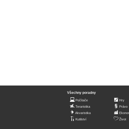
Všechny poradny
Počítače
Hry
Teraristika
Právo
Akvaristika
Ekono
Kutilství
Život