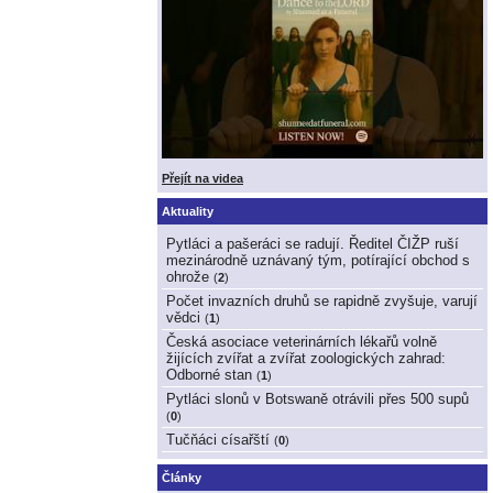
Přejít na videa
Aktuality
Pytláci a pašeráci se radují. Ředitel ČIŽP ruší
mezinárodně uznávaný tým, potírající obchod s
ohrože
(
2
)
Počet invazních druhů se rapidně zvyšuje, varují
vědci
(
1
)
Česká asociace veterinárních lékařů volně
žijících zvířat a zvířat zoologických zahrad:
Odborné stan
(
1
)
Pytláci slonů v Botswaně otrávili přes 500 supů
(
0
)
Tučňáci císařští
(
0
)
Články