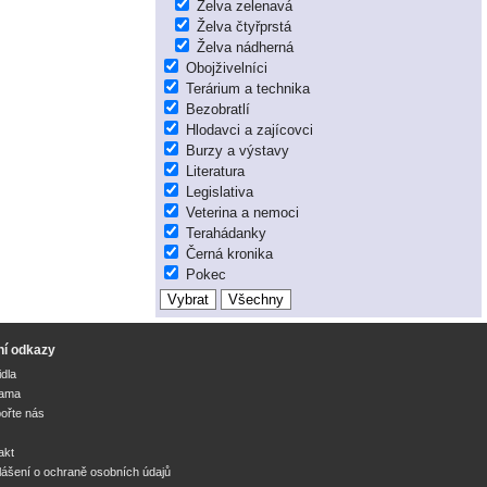
Želva zelenavá
Želva čtyřprstá
Želva nádherná
Obojživelníci
Terárium a technika
Bezobratlí
Hlodavci a zajícovci
Burzy a výstavy
Literatura
Legislativa
Veterina a nemoci
Terahádanky
Černá kronika
Pokec
ní odkazy
idla
lama
ořte nás
akt
lášení o ochraně osobních údajů