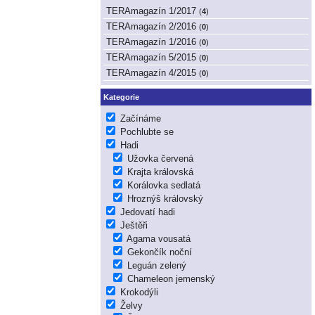
TERAmagazín 1/2017
(
4
)
TERAmagazín 2/2016
(
0
)
TERAmagazín 1/2016
(
0
)
TERAmagazín 5/2015
(
0
)
TERAmagazín 4/2015
(
0
)
Kategorie
Začínáme
Pochlubte se
Hadi
Užovka červená
Krajta královská
Korálovka sedlatá
Hroznýš královský
Jedovatí hadi
Ještěři
Agama vousatá
Gekončík noční
Leguán zelený
Chameleon jemenský
Krokodýli
Želvy