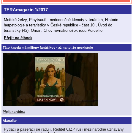
TERAmagazín 1/2017
Mořské želvy, Playtsauři - nedoceněné klenoty v teráriích, Historie
herpetologie a teraristiky v České republice - část 10., Úvod do
teraristiky (42), Omán, Chov rovnakonôžok rodu Porcellio;
Přejít na článek
Táto kapela má milióny fanúšikov - až na to, že neexistuje
Přejít na videa
Aktuality
Pytláci a pašeráci se radují. Ředitel ČIŽP ruší mezinárodně uznávaný