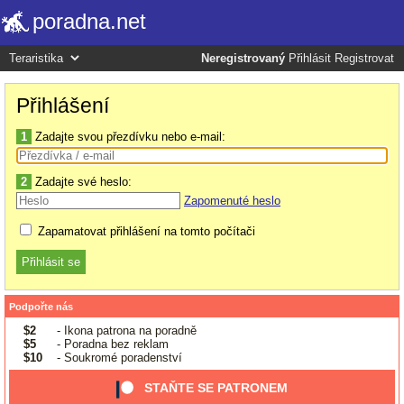
poradna.net
Neregistrovaný
Přihlásit
Registrovat
Přihlášení
1
Zadajte svou přezdívku nebo e-mail:
2
Zadajte své heslo:
Zapomenuté heslo
Zapamatovat přihlášení na tomto počítači
Podpořte nás
$2
- Ikona patrona na poradně
$5
- Poradna bez reklam
$10
- Soukromé poradenství
STAŇTE SE PATRONEM