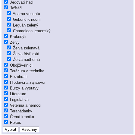
Jedovatí hadi
Ještěři
Agama vousatá
Gekončík noční
Leguán zelený
Chameleon jemenský
Krokodýli
Želvy
Želva zelenavá
Želva čtyřprstá
Želva nádherná
Obojživelníci
Terárium a technika
Bezobratlí
Hlodavci a zajícovci
Burzy a výstavy
Literatura
Legislativa
Veterina a nemoci
Terahádanky
Černá kronika
Pokec