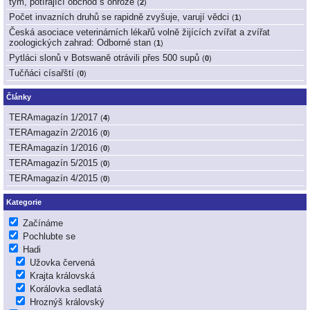
tým, potírající obchod s ohrože
(
2
)
Počet invazních druhů se rapidně zvyšuje, varují vědci
(
1
)
Česká asociace veterinárních lékařů volně žijících zvířat a zvířat
zoologických zahrad: Odborné stan
(
1
)
Pytláci slonů v Botswaně otrávili přes 500 supů
(
0
)
Tučňáci císařští
(
0
)
Články
TERAmagazín 1/2017
(
4
)
TERAmagazín 2/2016
(
0
)
TERAmagazín 1/2016
(
0
)
TERAmagazín 5/2015
(
0
)
TERAmagazín 4/2015
(
0
)
Kategorie
Začínáme
Pochlubte se
Hadi
Užovka červená
Krajta královská
Korálovka sedlatá
Hroznýš královský