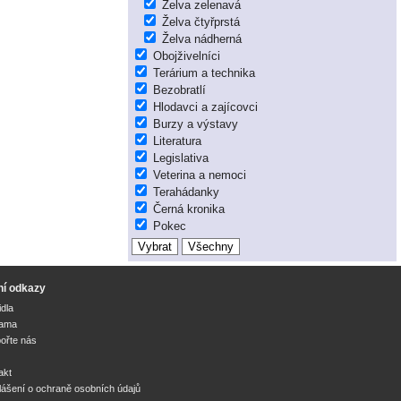
Želva zelenavá
Želva čtyřprstá
Želva nádherná
Obojživelníci
Terárium a technika
Bezobratlí
Hlodavci a zajícovci
Burzy a výstavy
Literatura
Legislativa
Veterina a nemoci
Terahádanky
Černá kronika
Pokec
ní odkazy
idla
lama
ořte nás
akt
lášení o ochraně osobních údajů