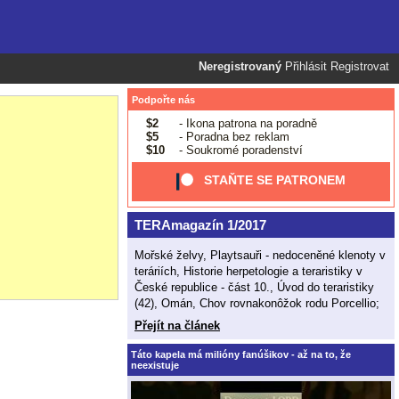
Neregistrovaný
Přihlásit
Registrovat
Podpořte nás
$2
- Ikona patrona na poradně
$5
- Poradna bez reklam
$10
- Soukromé poradenství
STAŇTE SE PATRONEM
TERAmagazín 1/2017
Mořské želvy, Playtsauři - nedoceněné klenoty v
teráriích, Historie herpetologie a teraristiky v
České republice - část 10., Úvod do teraristiky
(42), Omán, Chov rovnakonôžok rodu Porcellio;
Přejít na článek
Táto kapela má milióny fanúšikov - až na to, že
neexistuje