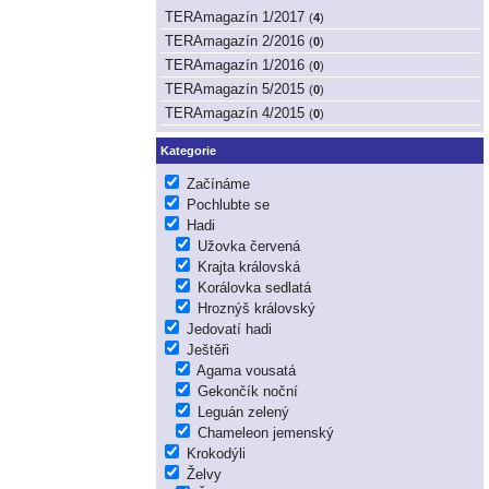
TERAmagazín 1/2017
(
4
)
TERAmagazín 2/2016
(
0
)
TERAmagazín 1/2016
(
0
)
TERAmagazín 5/2015
(
0
)
TERAmagazín 4/2015
(
0
)
Kategorie
Začínáme
Pochlubte se
Hadi
Užovka červená
Krajta královská
Korálovka sedlatá
Hroznýš královský
Jedovatí hadi
Ještěři
Agama vousatá
Gekončík noční
Leguán zelený
Chameleon jemenský
Krokodýli
Želvy