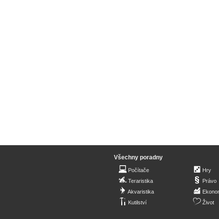
Všechny poradny
Počítače
Hry
Teraristika
Právo
Akvaristika
Ekono
Kutilství
Život