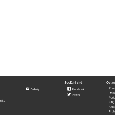
Sociální sítě
Ostat
Prav
Debaty
Facebook
Rek
Twitter
Podp
mika
FAQ
Kont
Proh