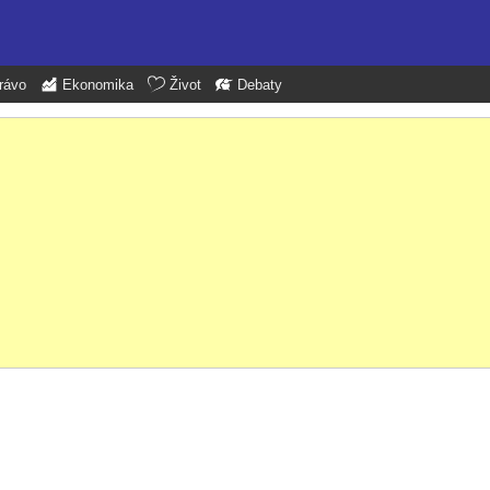
rávo
Ekonomika
Život
Debaty