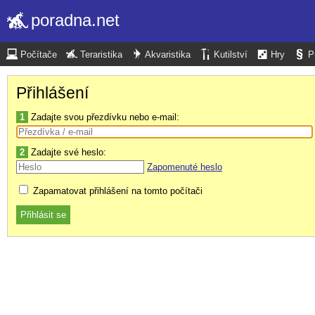
poradna.net
Počítače
Teraristika
Akvaristika
Kutilství
Hry
P
Přihlášení
1
Zadajte svou přezdívku nebo e-mail:
2
Zadajte své heslo:
Zapomenuté heslo
Zapamatovat přihlášení na tomto počítači