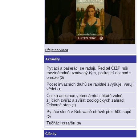
Přejít na videa
Aktuality
Pytláci a pašeráci se radují. Ředitel ČIŽP ruší
mezinárodně uznávaný tým, potírající obchod s
ohrože
(
2
)
Počet invazních druhů se rapidně zvyšuje, varují
vědci
(
1
)
Česká asociace veterinárních lékařů volně
žijících zvířat a zvířat zoologických zahrad:
Odborné stan
(
1
)
Pytláci slonů v Botswaně otrávili přes 500 supů
(
0
)
Tučňáci císařští
(
0
)
Články