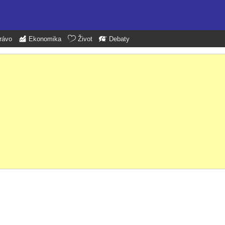
rávo
Ekonomika
Život
Debaty