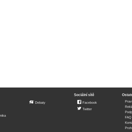
Sociální sítě
Ostat
Prav
Debaty
Facebook
Rek
Twitter
Podp
mika
FAQ
Kont
Proh