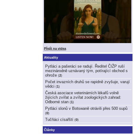
Přejít na videa
Aktuality
Pytláci a pašeráci se radují. Ředitel ČIŽP ruší
mezinárodně uznávaný tým, potírající obchod s
ohrože
(
2
)
Počet invazních druhů se rapidně zvyšuje, varují
vědci
(
1
)
Česká asociace veterinárních lékařů volně
žijících zvířat a zvířat zoologických zahrad:
Odborné stan
(
1
)
Pytláci slonů v Botswaně otrávili přes 500 supů
(
0
)
Tučňáci císařští
(
0
)
Články