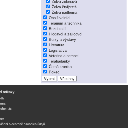
Želva zelenavá
Želva čtyřprstá
Želva nádherná
Obojživelníci
Terárium a technika
Bezobratlí
Hlodavci a zajícovci
Burzy a výstavy
Literatura
Legislativa
Veterina a nemoci
Terahádanky
Černá kronika
Pokec
ní odkazy
idla
lama
ořte nás
akt
lášení o ochraně osobních údajů