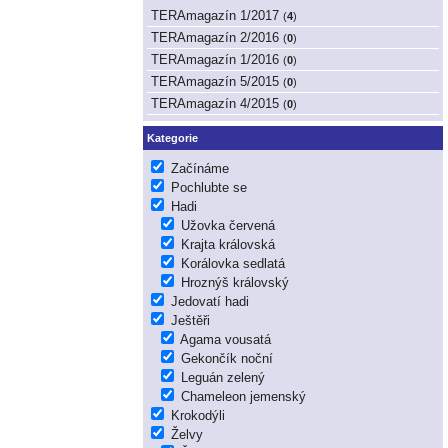
TERAmagazín 1/2017
(
4
)
TERAmagazín 2/2016
(
0
)
TERAmagazín 1/2016
(
0
)
TERAmagazín 5/2015
(
0
)
TERAmagazín 4/2015
(
0
)
Kategorie
Začínáme
Pochlubte se
Hadi
Užovka červená
Krajta královská
Korálovka sedlatá
Hroznýš královský
Jedovatí hadi
Ještěři
Agama vousatá
Gekončík noční
Leguán zelený
Chameleon jemenský
Krokodýli
Želvy