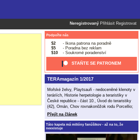
Neregistrovaný
Přihlásit
Registrovat
Podpořte nás
$2
- Ikona patrona na poradně
$5
- Poradna bez reklam
$10
- Soukromé poradenství
STAŇTE SE PATRONEM
TERAmagazín 1/2017
Mořské želvy, Playtsauři - nedoceněné klenoty v
teráriích, Historie herpetologie a teraristiky v
České republice - část 10., Úvod do teraristiky
(42), Omán, Chov rovnakonôžok rodu Porcellio;
Přejít na článek
Táto kapela má milióny fanúšikov - až na to, že
neexistuje