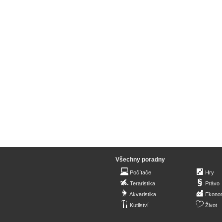
Všechny poradny
Počítače
Hry
Teraristika
Právo
Akvaristika
Ekono
Kutilství
Život