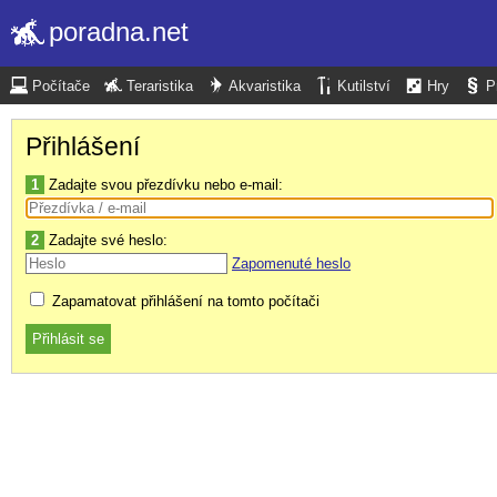
poradna.net
Počítače
Teraristika
Akvaristika
Kutilství
Hry
P
Přihlášení
1
Zadajte svou přezdívku nebo e-mail:
2
Zadajte své heslo:
Zapomenuté heslo
Zapamatovat přihlášení na tomto počítači