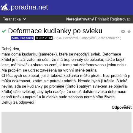
poradna.net
Neregistrovaný
Přihlásit
Registrovat
Deformace kudlanky po svleku
Nika Caesaris
,
03.02.2014
21:34
,
Bezobratlí
, 8 odpovědí (2992 zobrazení)
Dobrý den,
mám doma kudlanku (sameček), které se nepodařil svlek. Deformace
křídel je malá, zato mě děsí, že má trup ohnutý do oblouku, takže když
leze, má hlavičku skoro na zemi, k tomu má zdeformovanou jednu nohu.
Má problém se udržet zavěšená na vrchní stěně terária.
Chtěla bych se zeptat, jestli taková kudlanka může přežít. Bez problémů ji
můžu dokrmovat, zatím ale potravu odmítá. Nerada bych ji trápila. A také
nevím, zda se kudlanky po proměně (tímto špatným svlekem se objevila
křídla) dále svlékají, aby byla naděje, že se při dalším svleku deformace
aspoň trošku napraví a kudlanka bude schopná normálního života.
Děkuji za odpovědi
Odpovědět