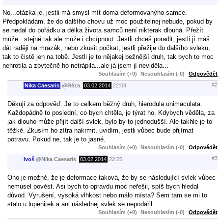
No...otázka je, jestli má smysl mít doma deformovanýho samce.
Předpokládám, že do dalšího chovu už moc použitelnej nebude, pokud by
se nedal do pořádku a délka života samců není nikterak dlouhá. Přežít
může...stejně tak ale může i chcípnout. Jestli chceš poradit, jestli jí máš
dát raději na mrazák, nebo zkusit počkat, jestli přežije do dalšího svleku,
tak to čistě jen na tobě. Jestli je to nějakej bežnější druh, tak bych to moc
nehrotila a zbytečně ho netrápila...ale já jsem jí neviděla...
Souhlasím (+0)
Nesouhlasím (-0)
Odpovědět
#2
Nika Caesaris
@
Réza
,
03.02.2014
22:04
Děkuji za odpověď. Je to celkem běžný druh, hierodula unimaculata.
Každopádně to poslední, co bych chtěla, je týrat ho. Kdybych věděla, za
jak dlouho může přijít další svlek, bylo by to jednodušší. Ale takhle je to
těžké. Zkusím ho zítra nakrmit, uvidím, jestli vůbec bude přijímat
potravu. Pokud ne, tak je to jasné.
Souhlasím (+0)
Nesouhlasím (-0)
Odpovědět
#3
Ivoš
@
Nika Caesaris
,
03.02.2014
22:25
Ono je možné, že je deformace taková, že by se následující svlek vůbec
nemusel povést. Asi bych to opravdu moc neřešil, spíš bych hledal
důvod. Vyrušení, vysoká vlhkost nebo málo místa? Sem tam se mi to
stalo u lupenitek a ani následnej svlek se nepodařil.
Souhlasím (+0)
Nesouhlasím (-0)
Odpovědět