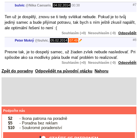
#7
bulvic
@
Nika Caesaris
,
04.02.2014
00:38
Ten už je dospělý, znovu se ti tedy svlékat nebude. Pokud je to tvůj
jediný samec a bude přijímat potravu, tak bych s ním ještě zkusil napářit,
ale optimální řešení to není :(
Souhlasím (+0)
Nesouhlasím (-0)
Odpovědět
#8
Peter Mokrý
@
bulvic
,
05.02.2014
07:49
Presne tak, je to dospelý samec, už žiaden zvlek nebude nasledovať. Pri
spôsobe ako sa modlivky pária bude mať problém to realizovať.
Souhlasím (+0)
Nesouhlasím (-0)
Odpovědět
Zpět do poradny
Odpovědět na původní otázku
Nahoru
Podpořte nás
$2
- Ikona patrona na poradně
$5
- Poradna bez reklam
$10
- Soukromé poradenství