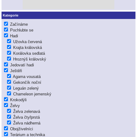
Kategorie
Začínáme
Pochlubte se
Hadi
Užovka červená
Krajta královská
Korálovka sedlatá
Hroznýš královský
Jedovatí hadi
Ještěři
Agama vousatá
Gekončík noční
Leguán zelený
Chameleon jemenský
Krokodýli
Želvy
Želva zelenavá
Želva čtyřprstá
Želva nádherná
Obojživelníci
Terárium a technika