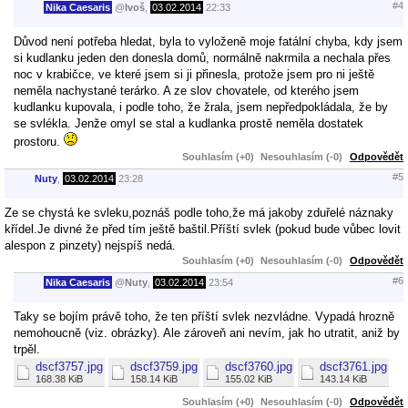
#4
Nika Caesaris
@
Ivoš
,
03.02.2014
22:33
Důvod není potřeba hledat, byla to vyloženě moje fatální chyba, kdy jsem
si kudlanku jeden den donesla domů, normálně nakrmila a nechala přes
noc v krabičce, ve které jsem si ji přinesla, protože jsem pro ni ještě
neměla nachystané terárko. A ze slov chovatele, od kterého jsem
kudlanku kupovala, i podle toho, že žrala, jsem nepředpokládala, že by
se svlékla. Jenže omyl se stal a kudlanka prostě neměla dostatek
prostoru.
Souhlasím (+0)
Nesouhlasím (-0)
Odpovědět
#5
Nuty
,
03.02.2014
23:28
Ze se chystá ke svleku,poznáš podle toho,že má jakoby zduřelé náznaky
křídel.Je divné že před tím ještě baštil.Příští svlek (pokud bude vůbec lovit
alespon z pinzety) nejspíš nedá.
Souhlasím (+0)
Nesouhlasím (-0)
Odpovědět
#6
Nika Caesaris
@
Nuty
,
03.02.2014
23:54
Taky se bojím právě toho, že ten příští svlek nezvládne. Vypadá hrozně
nemohoucně (viz. obrázky). Ale zároveň ani nevím, jak ho utratit, aniž by
trpěl.
dscf3757.jpg
dscf3759.jpg
dscf3760.jpg
dscf3761.jpg
168.38 KiB
158.14 KiB
155.02 KiB
143.14 KiB
Souhlasím (+0)
Nesouhlasím (-0)
Odpovědět