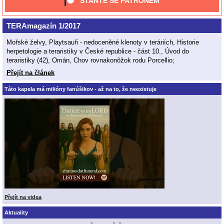
STAŇTE SE PATRONEM
TERAmagazín 1/2017
Mořské želvy, Playtsauři - nedoceněné klenoty v teráriích, Historie
herpetologie a teraristiky v České republice - část 10., Úvod do
teraristiky (42), Omán, Chov rovnakonôžok rodu Porcellio;
Přejít na článek
Táto kapela má milióny fanúšikov - až na to, že neexistuje
Přejít na videa
Aktuality