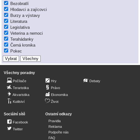
Bezobratlí
Hlodavci a zajícovci
Burzy a výstavy
Literatura
Legislativa
Veterina a nemoci
Terahádanky
Černá kronika
Pokec
Všechny poradny
Počítače
Hry
Debaty
Teraristika
Právo
Akvaristika
Ekonomika
Kutilství
Život
Sociální sítě
Ostatní odkazy
Pravidla
Facebook
Reklama
Twitter
Podpořte nás
FAQ