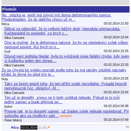
Předmět
No...otázka je, jestli má smysl mít doma deformovanýho samce.
Předpokládám, že do dalšího chovu už m…
03.02.2014 21:50
Réza
Děkuji za odpověď. Je to celkem běžný druh, hierodula unimaculata.
Každopádně to poslední, co bych c…
03.02.2014 22:04
Nika Caesaris
Ono je možné, že je deformace taková, že by se následující svlek vůbec
nemusel povést. Asi bych to o…
03.02.2014 22:25
Ivoš
Důvod není potřeba hledat, byla to vyloženě moje fatální chyba, kdy jsem
si kudlanku jeden den dones…
03.02.2014 22:33
Nika Caesaris
Ze se chystá ke svleku,poznáš podle toho,že má jakoby zduřelé náznaky
křídel.Je divné že před tím je…
03.02.2014 23:28
Nuty
Taky se bojím právě toho, že ten příští svlek nezvládne. Vypadá hrozně
nemohoucně (viz. obrázky). Al…
03.02.2014 23:54
Nika Caesaris
Ten už je dospělý, znovu se ti tedy svlékat nebude. Pokud je to tvůj
jediný samec a bude přijímat po…
04.02.2014 00:38
bulvic
Presne tak, je to dospelý samec, už žiaden zvlek nebude nasledovať. Pri
spôsobe ako sa modlivky pári…
poslední
05.02.2014 07:49
Peter Mokrý
#1
Réza
,
03.02.2014
21:50