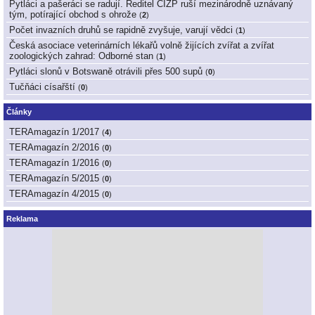
Pytláci a pašeráci se radují. Ředitel ČIŽP ruší mezinárodně uznávaný
tým, potírající obchod s ohrože
(
2
)
Počet invazních druhů se rapidně zvyšuje, varují vědci
(
1
)
Česká asociace veterinárních lékařů volně žijících zvířat a zvířat
zoologických zahrad: Odborné stan
(
1
)
Pytláci slonů v Botswaně otrávili přes 500 supů
(
0
)
Tučňáci císařští
(
0
)
Články
TERAmagazín 1/2017
(
4
)
TERAmagazín 2/2016
(
0
)
TERAmagazín 1/2016
(
0
)
TERAmagazín 5/2015
(
0
)
TERAmagazín 4/2015
(
0
)
Reklama