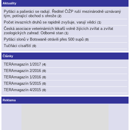
Aktuality
Pytláci a pašeráci se radují. Ředitel ČIŽP ruší mezinárodně uznávaný
tým, potírající obchod s ohrože
(
2
)
Počet invazních druhů se rapidně zvyšuje, varují vědci
(
1
)
Česká asociace veterinárních lékařů volně žijících zvířat a zvířat
zoologických zahrad: Odborné stan
(
1
)
Pytláci slonů v Botswaně otrávili přes 500 supů
(
0
)
Tučňáci císařští
(
0
)
Články
TERAmagazín 1/2017
(
4
)
TERAmagazín 2/2016
(
0
)
TERAmagazín 1/2016
(
0
)
TERAmagazín 5/2015
(
0
)
TERAmagazín 4/2015
(
0
)
Reklama