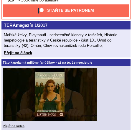
$10
- Soukromé poradenství
STAŇTE SE PATRONEM
TERAmagazín 1/2017
Mořské želvy, Playtsauři - nedoceněné klenoty v teráriích, Historie
herpetologie a teraristiky v České republice - část 10., Úvod do
teraristiky (42), Omán, Chov rovnakonôžok rodu Porcellio;
Přejít na článek
Táto kapela má milióny fanúšikov - až na to, že neexistuje
Přejít na videa