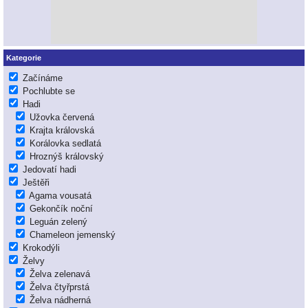
Kategorie
Začínáme
Pochlubte se
Hadi
Užovka červená
Krajta královská
Korálovka sedlatá
Hroznýš královský
Jedovatí hadi
Ještěři
Agama vousatá
Gekončík noční
Leguán zelený
Chameleon jemenský
Krokodýli
Želvy
Želva zelenavá
Želva čtyřprstá
Želva nádherná