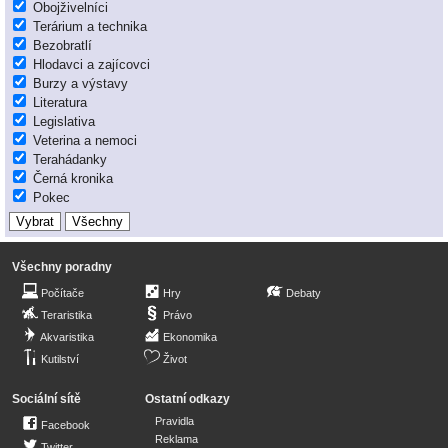
Obojživelníci
Terárium a technika
Bezobratlí
Hlodavci a zajícovci
Burzy a výstavy
Literatura
Legislativa
Veterina a nemoci
Terahádanky
Černá kronika
Pokec
Všechny poradny
Počítače
Hry
Debaty
Teraristika
Právo
Akvaristika
Ekonomika
Kutilství
Život
Sociální sítě
Ostatní odkazy
Pravidla
Facebook
Reklama
Twitter