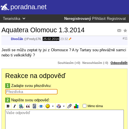
poradna.net
Neregistrovaný
Přihlásit
Registrovat
Aquatera Olomouc 1.3.2014
#11
Divočák
@
Fredy176
,
25.02.2014
23:32
Jestli se můžu zeptat ty jsi z Olomouce ? A ty Tartary sou převážně samci
nebo ti velkokřidlý ?
Souhlasím (+0)
Nesouhlasím (-0)
Odpovědět
Reakce na odpověď
1
Zadajte svou přezdívku:
2
Napište svou odpověď:
Mimo téma