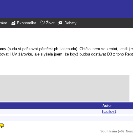
rávo
Ekonomika
Život
Debaty
 (budu si pořizovat páreček ph. laticauda). Chtěla jsem se zeptat, jestli ji
dovat i UV žárovku, ale slyšela jsem, že když budou dostávat D3 z toho Rept
Autor
hadilov1
Souhlasím (+0)
Neso