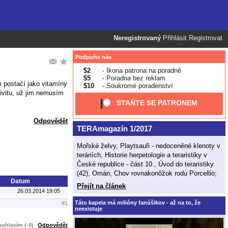
Neregistrovaný
Přihlásit
Registrovat
Podpořte nás
$2
- Ikona patrona na poradně
$5
- Poradna bez reklam
m postačí jako vitamíny
$10
- Soukromé poradenství
ivitu, už jim nemusím
STAŇTE SE PATRONEM
Odpovědět
TERAmagazín 1/2017
Mořské želvy, Playtsauři - nedoceněné klenoty v
teráriích, Historie herpetologie a teraristiky v
České republice - část 10., Úvod do teraristiky
(42), Omán, Chov rovnakonôžok rodu Porcellio;
Datum
Přejít na článek
26.03.2014 19:05
Táto kapela má milióny fanúšikov - až na to, že
#1
neexistuje
uhlasím (-0)
Odpovědět