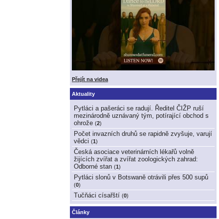
Přejít na videa
Aktuality
Pytláci a pašeráci se radují. Ředitel ČIŽP ruší
mezinárodně uznávaný tým, potírající obchod s
ohrože
(
2
)
Počet invazních druhů se rapidně zvyšuje, varují
vědci
(
1
)
Česká asociace veterinárních lékařů volně
žijících zvířat a zvířat zoologických zahrad:
Odborné stan
(
1
)
Pytláci slonů v Botswaně otrávili přes 500 supů
(
0
)
Tučňáci císařští
(
0
)
Články