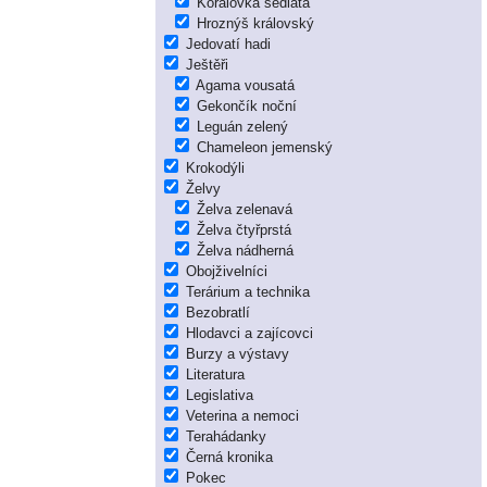
Korálovka sedlatá
Hroznýš královský
Jedovatí hadi
Ještěři
Agama vousatá
Gekončík noční
Leguán zelený
Chameleon jemenský
Krokodýli
Želvy
Želva zelenavá
Želva čtyřprstá
Želva nádherná
Obojživelníci
Terárium a technika
Bezobratlí
Hlodavci a zajícovci
Burzy a výstavy
Literatura
Legislativa
Veterina a nemoci
Terahádanky
Černá kronika
Pokec