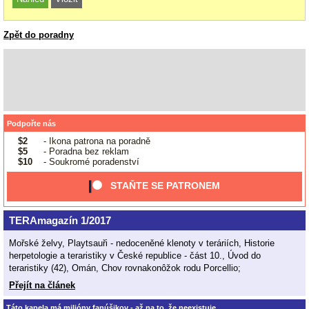
Zpět do poradny
Podpořte nás
$2
- Ikona patrona na poradně
$5
- Poradna bez reklam
$10
- Soukromé poradenství
STAŇTE SE PATRONEM
TERAmagazín 1/2017
Mořské želvy, Playtsauři - nedoceněné klenoty v teráriích, Historie
herpetologie a teraristiky v České republice - část 10., Úvod do
teraristiky (42), Omán, Chov rovnakonôžok rodu Porcellio;
Přejít na článek
Táto kapela má milióny fanúšikov - až na to, že neexistuje