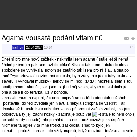
Agama vousatá podání vitamínů
#40
hathor
,
22.04.2014
16:14
Dnešní pro mne nový zážitek - nakrmila jsem agamu ( stále ještě nemá
žádné jméno ) a pak sem svítilo pěkně Slunce tak jsem jí dala do okna,
spokojeně se vyhřívala, potom se zatáhlo tak jsem pro ní šla...a ona po
mně "vystartovala" nevím, asi se lekla, byla zády, ale já se taky lekla a v
závěru jí vyndaval mužský ( někdy se mi hodí :D :D ) nechtěla jsem s tou
nepříjemností skončit, tak jsem si jí od něj vzala, abych se uklidnila já i
ona a dala jí do terárka. Už v pohodě.
Jinak ale musím napsat, že dnes poprvé se na těch předních nožkách
"postavila" do teď zvedala jen hlavu a nebyla schopná se vzepřít. Tak
dneska už to praktikuje celý den. Jinak při krmení začala zdrhat, tak jsem
pozorovala ty její zadní nožky - začíná je používat
stále to není ono (
nejspíš nikdy nebude), ale pomáhá si s nimi, což považuji za úspěch.
Nicméně ta agresivita mně trošku zaskočila, snad to bylo jen
leknutí....protože jinak mi jde vždy naproti, když otevírám terárko a je velmi
přátelská.