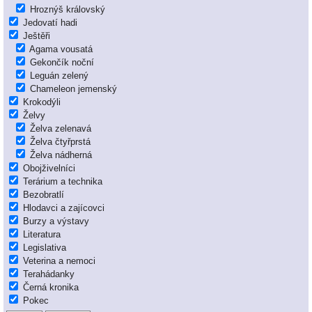
Hroznýš královský
Jedovatí hadi
Ještěři
Agama vousatá
Gekončík noční
Leguán zelený
Chameleon jemenský
Krokodýli
Želvy
Želva zelenavá
Želva čtyřprstá
Želva nádherná
Obojživelníci
Terárium a technika
Bezobratlí
Hlodavci a zajícovci
Burzy a výstavy
Literatura
Legislativa
Veterina a nemoci
Terahádanky
Černá kronika
Pokec