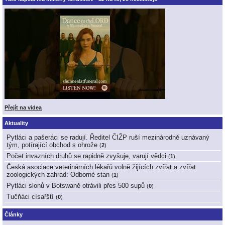
Přejít na videa
Aktuality
Pytláci a pašeráci se radují. Ředitel ČIŽP ruší mezinárodně uznávaný
tým, potírající obchod s ohrože
(
2
)
Počet invazních druhů se rapidně zvyšuje, varují vědci
(
1
)
Česká asociace veterinárních lékařů volně žijících zvířat a zvířat
zoologických zahrad: Odborné stan
(
1
)
Pytláci slonů v Botswaně otrávili přes 500 supů
(
0
)
Tučňáci císařští
(
0
)
Články