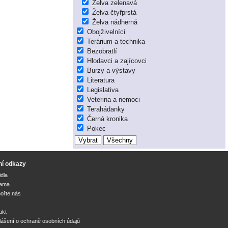
Želva zelenavá
Želva čtyřprstá
Želva nádherná
Obojživelníci
Terárium a technika
Bezobratlí
Hlodavci a zajícovci
Burzy a výstavy
Literatura
Legislativa
Veterina a nemoci
Terahádanky
Černá kronika
Pokec
ní odkazy
idla
lama
ořte nás
akt
lášení o ochraně osobních údajů