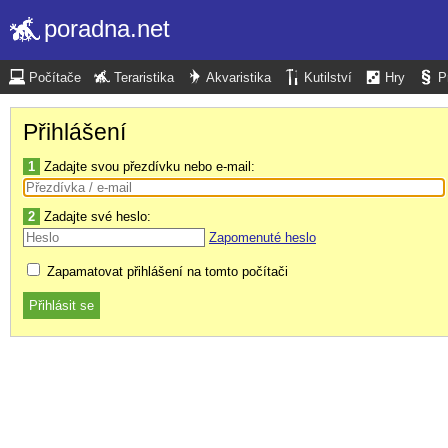
poradna.net
Počítače
Teraristika
Akvaristika
Kutilství
Hry
P
Přihlášení
1
Zadajte svou přezdívku nebo e-mail:
2
Zadajte své heslo:
Zapomenuté heslo
Zapamatovat přihlášení na tomto počítači