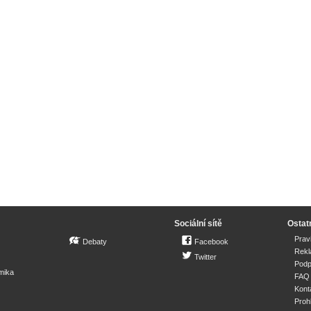
Sociální sítě
Ostat
Prav
Debaty
Facebook
Rek
Twitter
Podp
mika
FAQ
Kont
Proh