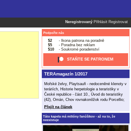
Neregistrovaný
Přihlásit
Registrovat
Podpořte nás
$2
- Ikona patrona na poradně
$5
- Poradna bez reklam
$10
- Soukromé poradenství
STAŇTE SE PATRONEM
TERAmagazín 1/2017
Mořské želvy, Playtsauři - nedoceněné klenoty v
teráriích, Historie herpetologie a teraristiky v
České republice - část 10., Úvod do teraristiky
(42), Omán, Chov rovnakonôžok rodu Porcellio;
Přejít na článek
Táto kapela má milióny fanúšikov - až na to, že
neexistuje