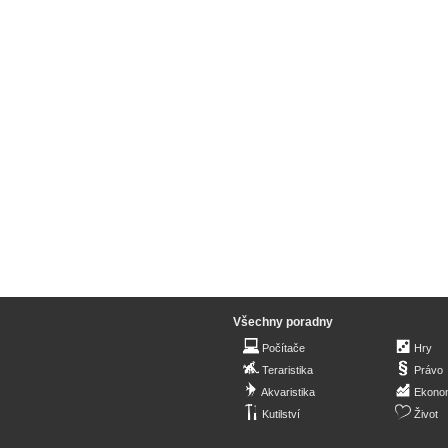
Všechny poradny
Počítače
Hry
Teraristika
Právo
Akvaristika
Ekono
Kutilství
Život