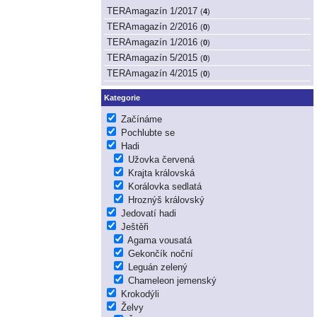
TERAmagazín 1/2017
(
4
)
TERAmagazín 2/2016
(
0
)
TERAmagazín 1/2016
(
0
)
TERAmagazín 5/2015
(
0
)
TERAmagazín 4/2015
(
0
)
Kategorie
Začínáme
Pochlubte se
Hadi
Užovka červená
Krajta královská
Korálovka sedlatá
Hroznýš královský
Jedovatí hadi
Ještěři
Agama vousatá
Gekončík noční
Leguán zelený
Chameleon jemenský
Krokodýli
Želvy