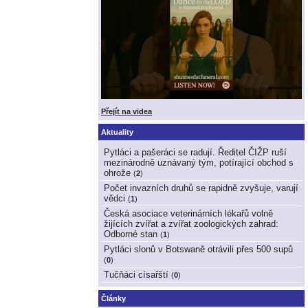
Přejít na videa
Aktuality
Pytláci a pašeráci se radují. Ředitel ČIŽP ruší
mezinárodně uznávaný tým, potírající obchod s
ohrože
(
2
)
Počet invazních druhů se rapidně zvyšuje, varují
vědci
(
1
)
Česká asociace veterinárních lékařů volně
žijících zvířat a zvířat zoologických zahrad:
Odborné stan
(
1
)
Pytláci slonů v Botswaně otrávili přes 500 supů
(
0
)
Tučňáci císařští
(
0
)
Články