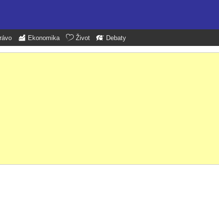
rávo
Ekonomika
Život
Debaty