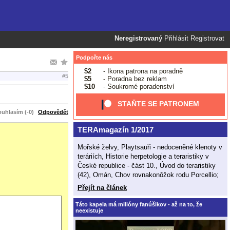
Neregistrovaný
Přihlásit
Registrovat
Podpořte nás
$2
- Ikona patrona na poradně
#5
$5
- Poradna bez reklam
$10
- Soukromé poradenství
STAŇTE SE PATRONEM
uhlasím (-0)
Odpovědět
TERAmagazín 1/2017
Mořské želvy, Playtsauři - nedoceněné klenoty v
teráriích, Historie herpetologie a teraristiky v
České republice - část 10., Úvod do teraristiky
(42), Omán, Chov rovnakonôžok rodu Porcellio;
Přejít na článek
Táto kapela má milióny fanúšikov - až na to, že
neexistuje