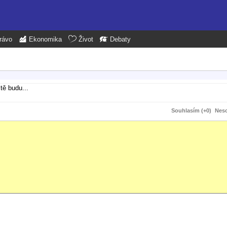
rávo
Ekonomika
Život
Debaty
tě budu...
Souhlasím (+0)
Neso