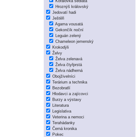
Korálovka sedlatá
Hroznýš královský
Jedovatí hadi
Ještěři
Agama vousatá
Gekončík noční
Leguán zelený
Chameleon jemenský
Krokodýli
Želvy
Želva zelenavá
Želva čtyřprstá
Želva nádherná
Obojživelníci
Terárium a technika
Bezobratlí
Hlodavci a zajícovci
Burzy a výstavy
Literatura
Legislativa
Veterina a nemoci
Terahádanky
Černá kronika
Pokec