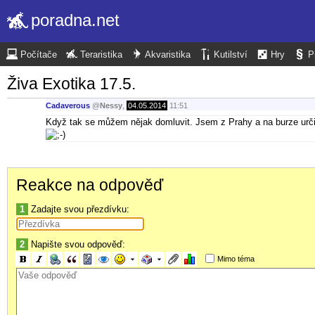
poradna.net
Počítače
Teraristika
Akvaristika
Kutilství
Hry
P
Živa Exotika 17.5.
Cadaverous
@
Nessy
,
04.05.2014
11:51
Když tak se můžem nějak domluvit. Jsem z Prahy a na burze urči
Reakce na odpověď
1
Zadajte svou přezdívku:
2
Napište svou odpověď:
Mimo téma