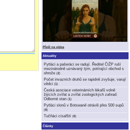
Přejít na videa
Aktuality
Pytláci a pašeráci se radují. Ředitel ČIŽP ruší
mezinárodně uznávaný tým, potírající obchod s
ohrože
(
2
)
Počet invazních druhů se rapidně zvyšuje, varují
vědci
(
1
)
Česká asociace veterinárních lékařů volně
žijících zvířat a zvířat zoologických zahrad:
Odborné stan
(
1
)
Pytláci slonů v Botswaně otrávili přes 500 supů
(
0
)
Tučňáci císařští
(
0
)
Články