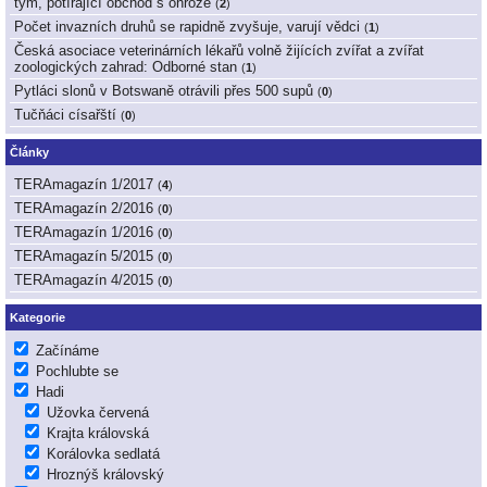
tým, potírající obchod s ohrože
(
2
)
Počet invazních druhů se rapidně zvyšuje, varují vědci
(
1
)
Česká asociace veterinárních lékařů volně žijících zvířat a zvířat
zoologických zahrad: Odborné stan
(
1
)
Pytláci slonů v Botswaně otrávili přes 500 supů
(
0
)
Tučňáci císařští
(
0
)
Články
TERAmagazín 1/2017
(
4
)
TERAmagazín 2/2016
(
0
)
TERAmagazín 1/2016
(
0
)
TERAmagazín 5/2015
(
0
)
TERAmagazín 4/2015
(
0
)
Kategorie
Začínáme
Pochlubte se
Hadi
Užovka červená
Krajta královská
Korálovka sedlatá
Hroznýš královský