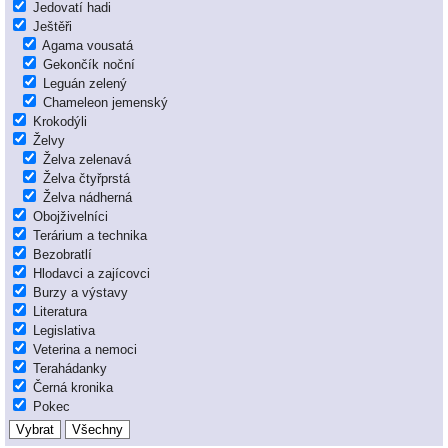
Jedovatí hadi
Ještěři
Agama vousatá
Gekončík noční
Leguán zelený
Chameleon jemenský
Krokodýli
Želvy
Želva zelenavá
Želva čtyřprstá
Želva nádherná
Obojživelníci
Terárium a technika
Bezobratlí
Hlodavci a zajícovci
Burzy a výstavy
Literatura
Legislativa
Veterina a nemoci
Terahádanky
Černá kronika
Pokec