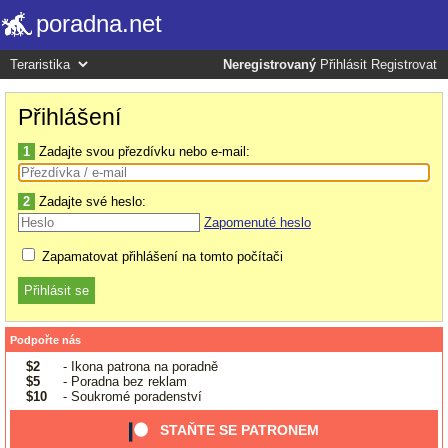
poradna.net
Neregistrovaný
Přihlásit
Registrovat
Přihlášení
1
Zadajte svou přezdívku nebo e-mail:
2
Zadajte své heslo:
Zapomenuté heslo
Zapamatovat přihlášení na tomto počítači
Podpořte nás
$2
- Ikona patrona na poradně
$5
- Poradna bez reklam
$10
- Soukromé poradenství
STAŇTE SE PATRONEM