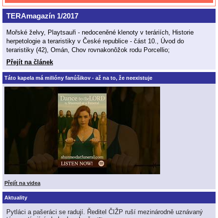
TERAmagazín 1/2017
Mořské želvy, Playtsauři - nedoceněné klenoty v teráriích, Historie
herpetologie a teraristiky v České republice - část 10., Úvod do
teraristiky (42), Omán, Chov rovnakonôžok rodu Porcellio;
Přejít na článek
Táto kapela má milióny fanúšikov - až na to, že neexistuje
Přejít na videa
Aktuality
Pytláci a pašeráci se radují. Ředitel ČIŽP ruší mezinárodně uznávaný