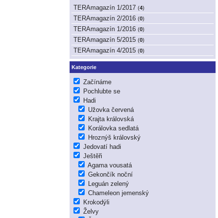
TERAmagazín 1/2017
(
4
)
TERAmagazín 2/2016
(
0
)
TERAmagazín 1/2016
(
0
)
TERAmagazín 5/2015
(
0
)
TERAmagazín 4/2015
(
0
)
Kategorie
Začínáme
Pochlubte se
Hadi
Užovka červená
Krajta královská
Korálovka sedlatá
Hroznýš královský
Jedovatí hadi
Ještěři
Agama vousatá
Gekončík noční
Leguán zelený
Chameleon jemenský
Krokodýli
Želvy