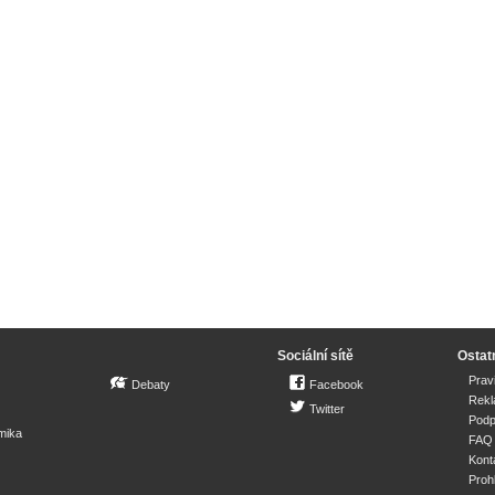
Sociální sítě
Ostat
Prav
Debaty
Facebook
Rek
Twitter
Podp
mika
FAQ
Kont
Proh