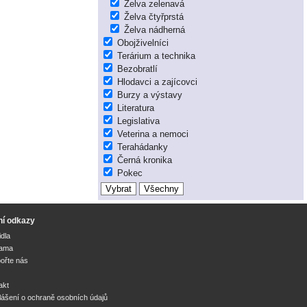
Želva zelenavá
Želva čtyřprstá
Želva nádherná
Obojživelníci
Terárium a technika
Bezobratlí
Hlodavci a zajícovci
Burzy a výstavy
Literatura
Legislativa
Veterina a nemoci
Terahádanky
Černá kronika
Pokec
ní odkazy
idla
lama
ořte nás
akt
lášení o ochraně osobních údajů