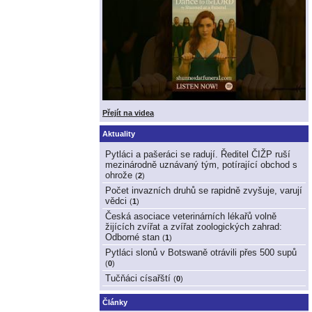
Přejít na videa
Aktuality
Pytláci a pašeráci se radují. Ředitel ČIŽP ruší
mezinárodně uznávaný tým, potírající obchod s
ohrože
(
2
)
Počet invazních druhů se rapidně zvyšuje, varují
vědci
(
1
)
Česká asociace veterinárních lékařů volně
žijících zvířat a zvířat zoologických zahrad:
Odborné stan
(
1
)
Pytláci slonů v Botswaně otrávili přes 500 supů
(
0
)
Tučňáci císařští
(
0
)
Články