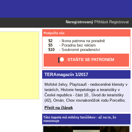
Neregistrovaný
Přihlásit
Registrovat
Podpořte nás
$2
- Ikona patrona na poradně
$5
- Poradna bez reklam
$10
- Soukromé poradenství
STAŇTE SE PATRONEM
TERAmagazín 1/2017
Mořské želvy, Playtsauři - nedoceněné klenoty v
teráriích, Historie herpetologie a teraristiky v
České republice - část 10., Úvod do teraristiky
(42), Omán, Chov rovnakonôžok rodu Porcellio;
Přejít na článek
Táto kapela má milióny fanúšikov - až na to, že
neexistuje