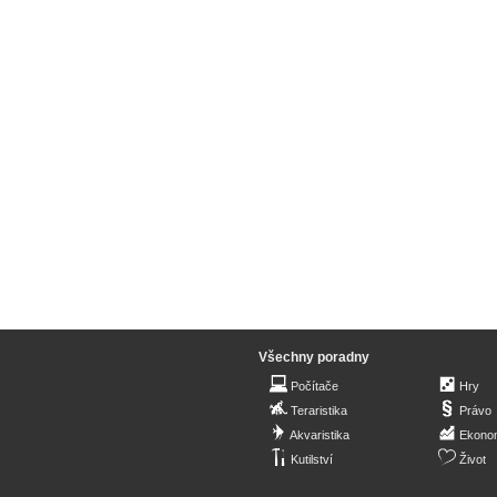
Všechny poradny
Počítače
Hry
Teraristika
Právo
Akvaristika
Ekono
Kutilství
Život