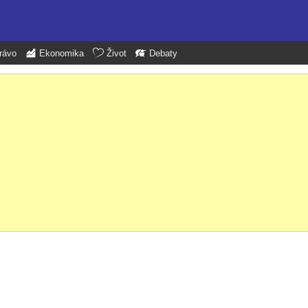
rávo
Ekonomika
Život
Debaty