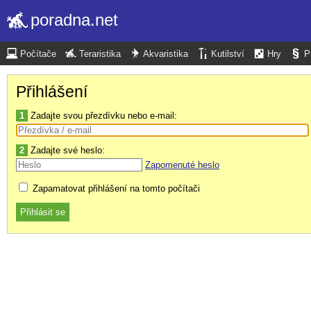
poradna.net
Počítače
Teraristika
Akvaristika
Kutilství
Hry
P
Přihlášení
1
Zadajte svou přezdívku nebo e-mail:
2
Zadajte své heslo:
Zapomenuté heslo
Zapamatovat přihlášení na tomto počítači