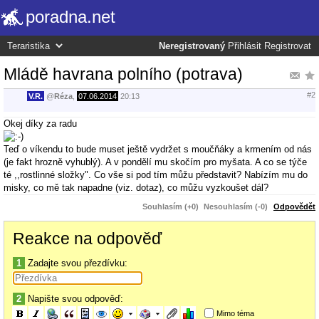
poradna.net
Neregistrovaný
Přihlásit
Registrovat
Mládě havrana polního (potrava)
#2
V.R.
@
Réza
,
07.06.2014
20:13
Okej díky za radu
Teď o víkendu to bude muset ještě vydržet s moučňáky a krmením od nás
(je fakt hrozně vyhublý). A v pondělí mu skočím pro myšata. A co se týče
té ,,rostlinné složky". Co vše si pod tím můžu představit? Nabízím mu do
misky, co mě tak napadne (viz. dotaz), co můžu vyzkoušet dál?
Souhlasím (+0)
Nesouhlasím (-0)
Odpovědět
Reakce na odpověď
1
Zadajte svou přezdívku:
2
Napište svou odpověď:
Mimo téma