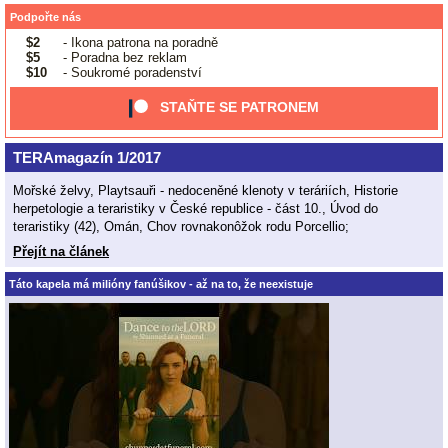
Podpořte nás
$2
- Ikona patrona na poradně
$5
- Poradna bez reklam
$10
- Soukromé poradenství
STAŇTE SE PATRONEM
TERAmagazín 1/2017
Mořské želvy, Playtsauři - nedoceněné klenoty v teráriích, Historie
herpetologie a teraristiky v České republice - část 10., Úvod do
teraristiky (42), Omán, Chov rovnakonôžok rodu Porcellio;
Přejít na článek
Táto kapela má milióny fanúšikov - až na to, že neexistuje