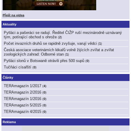
Přejít na videa
Aktuality
Pytláci a pašeráci se radují. Ředitel ČIŽP ruší mezinárodně uznávaný
tým, potírající obchod s ohrože
(
2
)
Počet invazních druhů se rapidně zvyšuje, varují vědci
(
1
)
Česká asociace veterinárních lékařů volně žijících zvířat a zvířat
zoologických zahrad: Odborné stan
(
1
)
Pytláci slonů v Botswaně otrávili přes 500 supů
(
0
)
Tučňáci císařští
(
0
)
Články
TERAmagazín 1/2017
(
4
)
TERAmagazín 2/2016
(
0
)
TERAmagazín 1/2016
(
0
)
TERAmagazín 5/2015
(
0
)
TERAmagazín 4/2015
(
0
)
Reklama