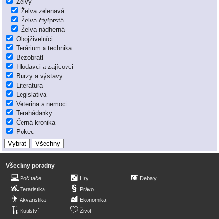
Želvy
Želva zelenavá
Želva čtyřprstá
Želva nádherná
Obojživelníci
Terárium a technika
Bezobratlí
Hlodavci a zajícovci
Burzy a výstavy
Literatura
Legislativa
Veterina a nemoci
Terahádanky
Černá kronika
Pokec
Všechny poradny
Počítače
Hry
Debaty
Teraristika
Právo
Akvaristika
Ekonomika
Kutilství
Život