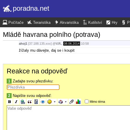
poradna.net
Počítače
Teraristika
Akvaristika
Kutilství
Hry
P
Mládě havrana polního (potrava)
ahoj1
[37.188.135.xxx]
@
V.R.
,
08.06.2014
10:58
žížaly mu dávejte, daj se i koupit
Reakce na odpověď
1
Zadajte svou přezdívku:
2
Napište svou odpověď:
Mimo téma