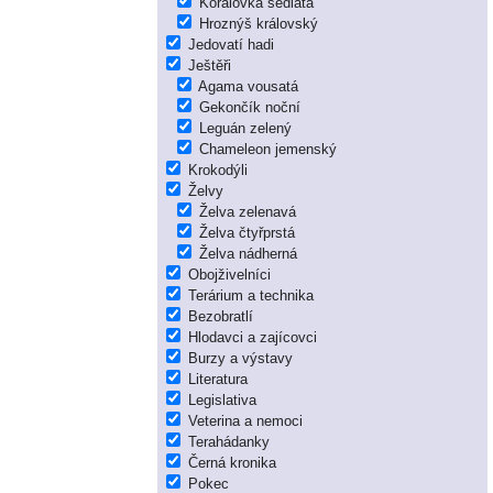
Korálovka sedlatá
Hroznýš královský
Jedovatí hadi
Ještěři
Agama vousatá
Gekončík noční
Leguán zelený
Chameleon jemenský
Krokodýli
Želvy
Želva zelenavá
Želva čtyřprstá
Želva nádherná
Obojživelníci
Terárium a technika
Bezobratlí
Hlodavci a zajícovci
Burzy a výstavy
Literatura
Legislativa
Veterina a nemoci
Terahádanky
Černá kronika
Pokec