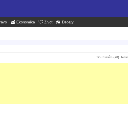
rávo
Ekonomika
Život
Debaty
Souhlasím (+0)
Neso