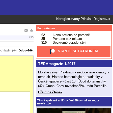
Neregistrovaný
Přihlásit
Registrovat
Podpořte nás
$2
- Ikona patrona na poradně
#13
$5
- Poradna bez reklam
$10
- Soukromé poradenství
uhlasím (-0)
Odpovědět
STAŇTE SE PATRONEM
TERAmagazín 1/2017
Mořské želvy, Playtsauři - nedoceněné klenoty v
teráriích, Historie herpetologie a teraristiky v
České republice - část 10., Úvod do teraristiky
(42), Omán, Chov rovnakonôžok rodu Porcellio;
Přejít na článek
Táto kapela má milióny fanúšikov - až na to, že
neexistuje