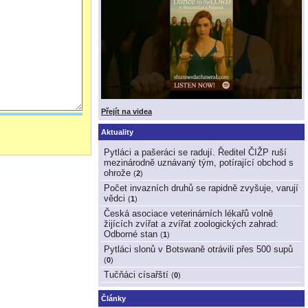
Přejít na videa
Aktuality
Pytláci a pašeráci se radují. Ředitel ČIŽP ruší
mezinárodně uznávaný tým, potírající obchod s
ohrože
(
2
)
Počet invazních druhů se rapidně zvyšuje, varují
vědci
(
1
)
Česká asociace veterinárních lékařů volně
žijících zvířat a zvířat zoologických zahrad:
Odborné stan
(
1
)
Pytláci slonů v Botswaně otrávili přes 500 supů
(
0
)
Tučňáci císařští
(
0
)
Články