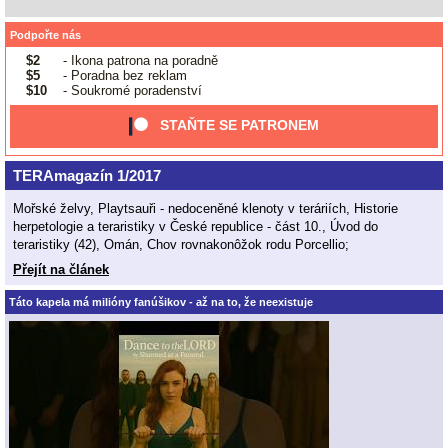
Podpořte nás
$2
- Ikona patrona na poradně
$5
- Poradna bez reklam
$10
- Soukromé poradenství
STAŇTE SE PATRONEM
TERAmagazín 1/2017
Mořské želvy, Playtsauři - nedoceněné klenoty v teráriích, Historie
herpetologie a teraristiky v České republice - část 10., Úvod do
teraristiky (42), Omán, Chov rovnakonôžok rodu Porcellio;
Přejít na článek
Táto kapela má milióny fanúšikov - až na to, že neexistuje