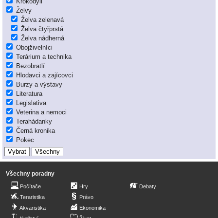
Krokodýli
Želvy
Želva zelenavá
Želva čtyřprstá
Želva nádherná
Obojživelníci
Terárium a technika
Bezobratlí
Hlodavci a zajícovci
Burzy a výstavy
Literatura
Legislativa
Veterina a nemoci
Terahádanky
Černá kronika
Pokec
Všechny poradny
Počítače
Hry
Debaty
Teraristika
Právo
Akvaristika
Ekonomika