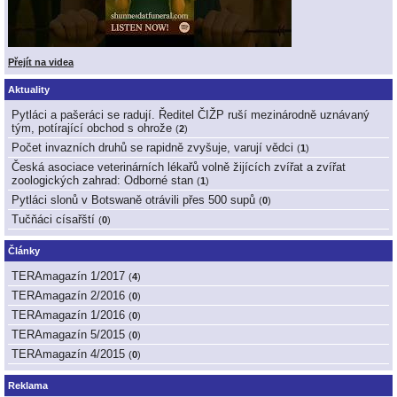
Přejít na videa
Aktuality
Pytláci a pašeráci se radují. Ředitel ČIŽP ruší mezinárodně uznávaný
tým, potírající obchod s ohrože
(
2
)
Počet invazních druhů se rapidně zvyšuje, varují vědci
(
1
)
Česká asociace veterinárních lékařů volně žijících zvířat a zvířat
zoologických zahrad: Odborné stan
(
1
)
Pytláci slonů v Botswaně otrávili přes 500 supů
(
0
)
Tučňáci císařští
(
0
)
Články
TERAmagazín 1/2017
(
4
)
TERAmagazín 2/2016
(
0
)
TERAmagazín 1/2016
(
0
)
TERAmagazín 5/2015
(
0
)
TERAmagazín 4/2015
(
0
)
Reklama