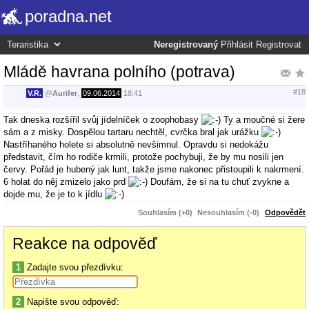
poradna.net
Neregistrovaný
Přihlásit
Registrovat
Mládě havrana polního (potrava)
#18
V.R.
@
Aurifer
,
09.06.2014
18:41
Tak dneska rozšířil svůj jídelníček o zoophobasy
Ty a moučné si žere
sám a z misky. Dospělou tartaru nechtěl, cvrčka bral jak urážku
Nastříhaného holete si absolutně nevšimnul. Opravdu si nedokážu
představit, čím ho rodiče krmili, protože pochybuji, že by mu nosili jen
červy. Pořád je hubený jak lunt, takže jsme nakonec přistoupili k nakrmení.
6 holat do něj zmizelo jako prd
Doufám, že si na tu chuť zvykne a
dojde mu, že je to k jídlu
Souhlasím (+0)
Nesouhlasím (-0)
Odpovědět
Reakce na odpověď
1
Zadajte svou přezdívku:
2
Napište svou odpověď: