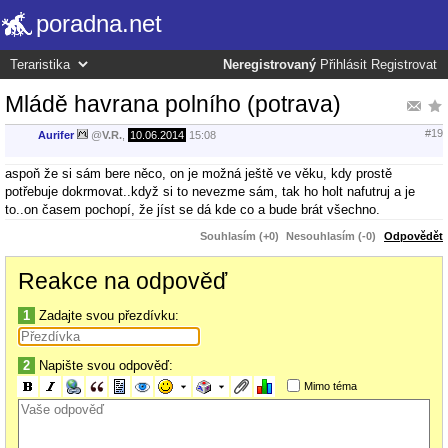
poradna.net
Neregistrovaný
Přihlásit
Registrovat
Mládě havrana polního (potrava)
#19
Aurifer
@
V.R.
,
10.06.2014
15:08
aspoň že si sám bere něco, on je možná ještě ve věku, kdy prostě
potřebuje dokrmovat..když si to nevezme sám, tak ho holt nafutruj a je
to..on časem pochopí, že jíst se dá kde co a bude brát všechno.
Souhlasím (+0)
Nesouhlasím (-0)
Odpovědět
Reakce na odpověď
1
Zadajte svou přezdívku:
2
Napište svou odpověď:
Mimo téma