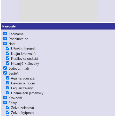
Kategorie
Začínáme
Pochlubte se
Hadi
Užovka červená
Krajta královská
Korálovka sedlatá
Hroznýš královský
Jedovatí hadi
Ještěři
Agama vousatá
Gekončík noční
Leguán zelený
Chameleon jemenský
Krokodýli
Želvy
Želva zelenavá
Želva čtyřprstá