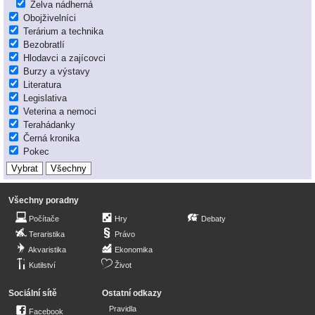
Želva nádherná
Obojživelníci
Terárium a technika
Bezobratlí
Hlodavci a zajícovci
Burzy a výstavy
Literatura
Legislativa
Veterina a nemoci
Terahádanky
Černá kronika
Pokec
Všechny poradny
Počítače
Hry
Debaty
Teraristika
Právo
Akvaristika
Ekonomika
Kutilství
Život
Sociální sítě
Ostatní odkazy
Pravidla
Facebook