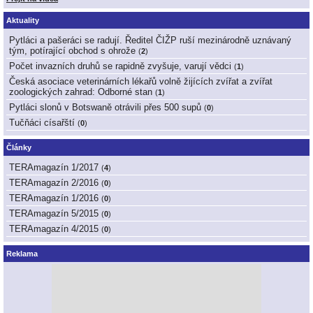
Aktuality
Pytláci a pašeráci se radují. Ředitel ČIŽP ruší mezinárodně uznávaný
tým, potírající obchod s ohrože
(
2
)
Počet invazních druhů se rapidně zvyšuje, varují vědci
(
1
)
Česká asociace veterinárních lékařů volně žijících zvířat a zvířat
zoologických zahrad: Odborné stan
(
1
)
Pytláci slonů v Botswaně otrávili přes 500 supů
(
0
)
Tučňáci císařští
(
0
)
Články
TERAmagazín 1/2017
(
4
)
TERAmagazín 2/2016
(
0
)
TERAmagazín 1/2016
(
0
)
TERAmagazín 5/2015
(
0
)
TERAmagazín 4/2015
(
0
)
Reklama