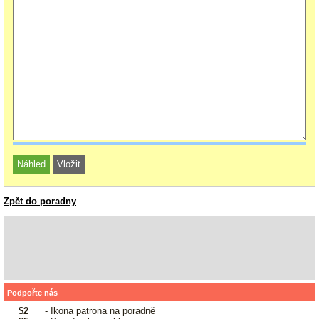
Zpět do poradny
Podpořte nás
$2
- Ikona patrona na poradně