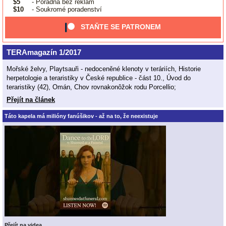
$5
- Poradna bez reklam
$10
- Soukromé poradenství
STAŇTE SE PATRONEM
TERAmagazín 1/2017
Mořské želvy, Playtsauři - nedoceněné klenoty v teráriích, Historie
herpetologie a teraristiky v České republice - část 10., Úvod do
teraristiky (42), Omán, Chov rovnakonôžok rodu Porcellio;
Přejít na článek
Táto kapela má milióny fanúšikov - až na to, že neexistuje
Přejít na videa