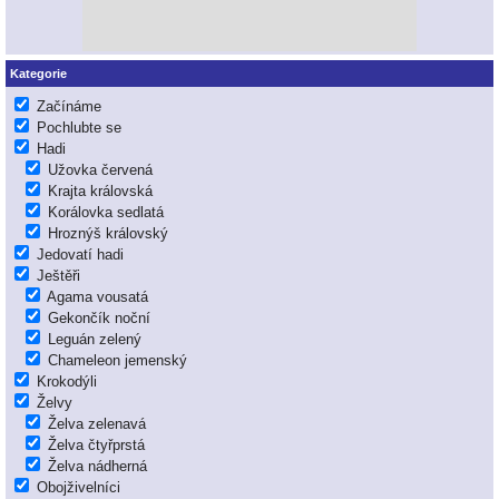
Kategorie
Začínáme
Pochlubte se
Hadi
Užovka červená
Krajta královská
Korálovka sedlatá
Hroznýš královský
Jedovatí hadi
Ještěři
Agama vousatá
Gekončík noční
Leguán zelený
Chameleon jemenský
Krokodýli
Želvy
Želva zelenavá
Želva čtyřprstá
Želva nádherná
Obojživelníci