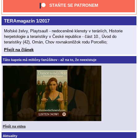
STAŇTE SE PATRONEM
TERAmagazín 1/2017
Mořské želvy, Playtsauři - nedoceněné klenoty v teráriích, Historie
herpetologie a teraristiky v České republice - část 10., Úvod do
teraristiky (42), Omán, Chov rovnakonôžok rodu Porcellio;
Přejít na článek
Táto kapela má milióny fanúšikov - až na to, že neexistuje
Přejít na videa
Aktuality