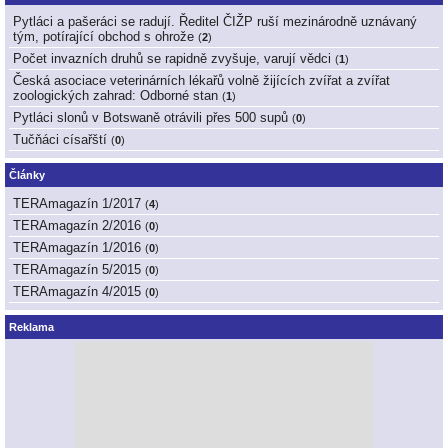
Pytláci a pašeráci se radují. Ředitel ČIŽP ruší mezinárodně uznávaný
tým, potírající obchod s ohrože
(
2
)
Počet invazních druhů se rapidně zvyšuje, varují vědci
(
1
)
Česká asociace veterinárních lékařů volně žijících zvířat a zvířat
zoologických zahrad: Odborné stan
(
1
)
Pytláci slonů v Botswaně otrávili přes 500 supů
(
0
)
Tučňáci císařští
(
0
)
Články
TERAmagazín 1/2017
(
4
)
TERAmagazín 2/2016
(
0
)
TERAmagazín 1/2016
(
0
)
TERAmagazín 5/2015
(
0
)
TERAmagazín 4/2015
(
0
)
Reklama