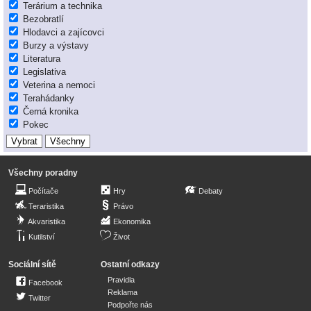
Terárium a technika
Bezobratlí
Hlodavci a zajícovci
Burzy a výstavy
Literatura
Legislativa
Veterina a nemoci
Terahádanky
Černá kronika
Pokec
Všechny poradny
Počítače
Hry
Debaty
Teraristika
Právo
Akvaristika
Ekonomika
Kutilství
Život
Sociální sítě
Ostatní odkazy
Pravidla
Facebook
Reklama
Twitter
Podpořte nás