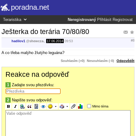
poradna.net
Neregistrovaný
Přihlásit
Registrovat
Ješterka do terária 70/80/80
#8
hadilov1
@
shewcza.
,
17.06.2014
09:53
A co třeba malýho žlutýho leguána?
Souhlasím (+0)
Nesouhlasím (-0)
Odpovědět
Reakce na odpověď
1
Zadajte svou přezdívku:
2
Napište svou odpověď:
Mimo téma